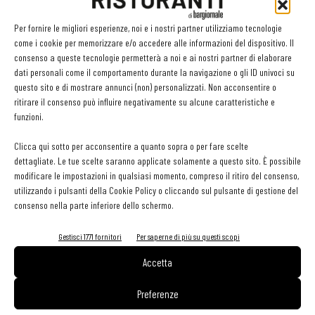
LEGGI ANCHE
Per fornire le migliori esperienze, noi e i nostri partner utilizziamo tecnologie
come i cookie per memorizzare e/o accedere alle informazioni del dispositivo. Il
Ampliare l’attività del ristorante al catering? Sì, ma la
consenso a queste tecnologie permetterà a noi e ai nostri partner di elaborare
scelta giusta è puntare sul premium
dati personali come il comportamento durante la navigazione o gli ID univoci su
questo sito e di mostrare annunci (non) personalizzati. Non acconsentire o
ritirare il consenso può influire negativamente su alcune caratteristiche e
Aperti per ferie. Buoni indirizzi da Nord a Sud per
funzioni.
godersi le vacanze (o da scorprire se si è in
vacanza)
Clicca qui sotto per acconsentire a quanto sopra o per fare scelte
dettagliate. Le tue scelte saranno applicate solamente a questo sito. È possibile
contenuto sponsorizzato
modificare le impostazioni in qualsiasi momento, compreso il ritiro del consenso,
Sogemi rafforza i servizi per la ristorazione: orario
utilizzando i pulsanti della Cookie Policy o cliccando sul pulsante di gestione del
esteso e tessera gratuita per i professionisti
consenso nella parte inferiore dello schermo.
HoReCa
Gestisci 1771 fornitori
Per saperne di più su questi scopi
Accetta
Preferenze