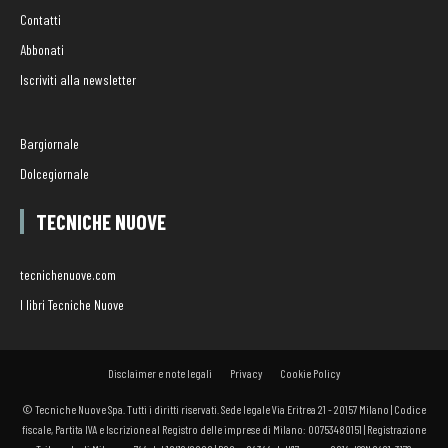
Contatti
Abbonati
Iscriviti alla newsletter
Bargiornale
Dolcegiornale
TECNICHE NUOVE
tecnichenuove.com
I libri Tecniche Nuove
Disclaimer e note legali
Privacy
Cookie Policy
© Tecniche Nuove Spa. Tutti i diritti riservati. Sede legale Via Eritrea 21 - 20157 Milano | Codice
fiscale, Partita IVA e Iscrizione al Registro delle imprese di Milano: 00753480151 | Registrazione