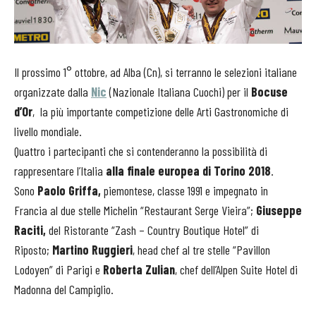
Il prossimo 1° ottobre, ad Alba (Cn), si terranno le selezioni italiane
organizzate dalla
Nic
(Nazionale Italiana Cuochi) per il
Bocuse
d’Or
, la più importante competizione delle Arti Gastronomiche di
livello mondiale.
Quattro i partecipanti che si contenderanno la possibilità di
rappresentare l’Italia
alla finale europea di Torino 2018
.
Sono
Paolo Griffa,
piemontese, classe 1991 e impegnato in
Francia al due stelle Michelin “Restaurant Serge Vieira”;
Giuseppe
Raciti,
del Ristorante “Zash – Country Boutique Hotel” di
Riposto;
Martino Ruggieri
, head chef al tre stelle “Pavillon
Lodoyen” di Parigi e
Roberta Zulian
, chef dell’Alpen Suite Hotel di
Madonna del Campiglio.