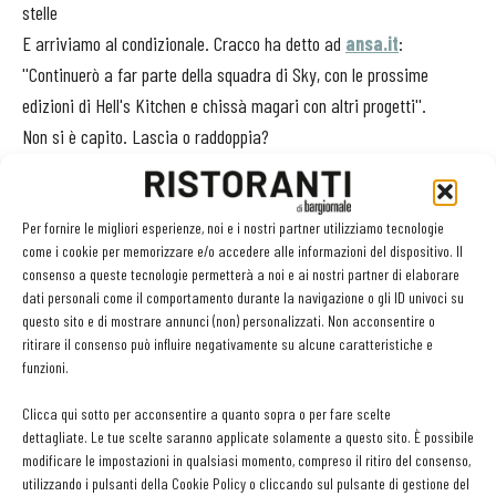
stelle
E arriviamo al condizionale. Cracco ha detto ad
ansa.it
:
''Continuerò a far parte della squadra di Sky, con le prossime
edizioni di Hell's Kitchen e chissà magari con altri progetti''.
Non si è capito. Lascia o raddoppia?
Per fornire le migliori esperienze, noi e i nostri partner utilizziamo tecnologie
come i cookie per memorizzare e/o accedere alle informazioni del dispositivo. Il
consenso a queste tecnologie permetterà a noi e ai nostri partner di elaborare
Facebook
Twitter
dati personali come il comportamento durante la navigazione o gli ID univoci su
questo sito e di mostrare annunci (non) personalizzati. Non acconsentire o
ritirare il consenso può influire negativamente su alcune caratteristiche e
funzioni.
LEGGI ANCHE
Clicca qui sotto per acconsentire a quanto sopra o per fare scelte
dettagliate. Le tue scelte saranno applicate solamente a questo sito. È possibile
Ampliare l’attività del ristorante al catering? Sì, ma la
modificare le impostazioni in qualsiasi momento, compreso il ritiro del consenso,
scelta giusta è puntare sul premium
utilizzando i pulsanti della Cookie Policy o cliccando sul pulsante di gestione del