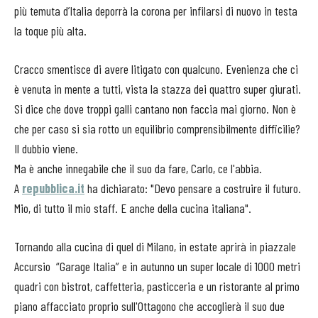
più temuta d’Italia deporrà la corona per infilarsi di nuovo in testa
la toque più alta.
Cracco smentisce di avere litigato con qualcuno. Evenienza che ci
è venuta in mente a tutti, vista la stazza dei quattro super giurati.
Si dice che dove troppi galli cantano non faccia mai giorno. Non è
che per caso si sia rotto un equilibrio comprensibilmente difficilie?
Il dubbio viene.
Ma è anche innegabile che il suo da fare, Carlo, ce l'abbia.
A
repubblica.it
ha dichiarato: "Devo pensare a costruire il futuro.
Mio, di tutto il mio staff. E anche della cucina italiana".
Tornando alla cucina di quel di Milano, in estate aprirà in piazzale
Accursio “Garage Italia” e in autunno un super locale di 1000 metri
quadri con bistrot, caffetteria, pasticceria e un ristorante al primo
piano affacciato proprio sull'Ottagono che accoglierà il suo due