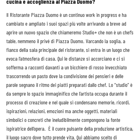
cucina e accoglienza al Piazza Duomo?
Il Ristorante Piazza Duomo è un continuo work in progress e ha
cambiato e ampliato i suoi spazi più volte arrivando a breve ad
aprire un nuovo spazio che chiameremo Studio+ che non è un chef’s
table, nemmeno il privé di Piazza Duomo. Varcando la soglia, a
fianco della sala principale del ristorante, si entra in un luogo che
evoca l’atmosfera di casa. Qui le distanze si accorciano e ci si
sofferma a racconti davanti a un bicchiere di rosso invecchiato
trascorrendo un pasto dove la condivisione dei pensieri e delle
parole segnano il ritmo dei piatti preparati dallo chef. Lo “studio” è
da sempre lo spazio immaginifico che l’artista occupa durante il
processo di creazione e nel quale si condensano memorie, ricordi,
ispirazioni, relazioni, emozioni ma anche oggetti, materiali
simbolici o concreti che ineludibilmente compongono la fonte
ispiratrice dell’opera.
È il cuore pulsante della produzione artistica,
il luogo sacro dove tutto prende vita. Qui abbiamo scelto di