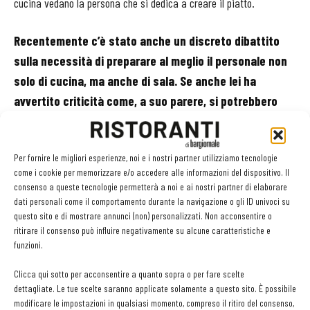
cucina vedano la persona che si dedica a creare il piatto.
Recentemente c’è stato anche un discreto dibattito
sulla necessità di preparare al meglio il personale non
solo di cucina, ma anche di sala. Se anche lei ha
avvertito criticità come, a suo parere, si potrebbero
superare?
Il team è fondamentale. Un ristorante è una macchina complessa e
Per fornire le migliori esperienze, noi e i nostri partner utilizziamo tecnologie
quindi necessario che tutto sia vissuto in armonia. Fondamentale
come i cookie per memorizzare e/o accedere alle informazioni del dispositivo. Il
consenso a queste tecnologie permetterà a noi e ai nostri partner di elaborare
la preparazione. Se miri a soddisfare il cliente tutto deve essere
dati personali come il comportamento durante la navigazione o gli ID univoci su
svolto, semplicemente, nel migliore dei modi.
questo sito e di mostrare annunci (non) personalizzati. Non acconsentire o
ritirare il consenso può influire negativamente su alcune caratteristiche e
La cucina italiana è vista, soprattutto nel nostro
funzioni.
Paese, come un punto di riferimento mondiale. Ma è
Clicca qui sotto per acconsentire a quanto sopra o per fare scelte
davvero così oppure è solo la nostra visione?
dettagliate. Le tue scelte saranno applicate solamente a questo sito. È possibile
modificare le impostazioni in qualsiasi momento, compreso il ritiro del consenso,