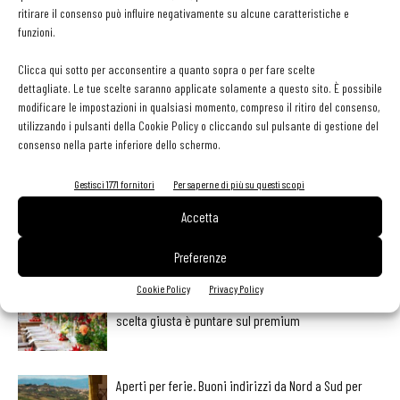
ritirare il consenso può influire negativamente su alcune caratteristiche e
funzioni.
Clicca qui sotto per acconsentire a quanto sopra o per fare scelte
Facebook
Twitter
dettagliate. Le tue scelte saranno applicate solamente a questo sito. È possibile
modificare le impostazioni in qualsiasi momento, compreso il ritiro del consenso,
utilizzando i pulsanti della Cookie Policy o cliccando sul pulsante di gestione del
consenso nella parte inferiore dello schermo.
LEGGI ANCHE
Gestisci 1771 fornitori
Per saperne di più su questi scopi
L’ineguagliabile sapore dei funghi. Come prepararli,
Accetta
conservarli e valorizzarli
Preferenze
Cookie Policy
Privacy Policy
Ampliare l’attività del ristorante al catering? Sì, ma la
scelta giusta è puntare sul premium
Aperti per ferie. Buoni indirizzi da Nord a Sud per