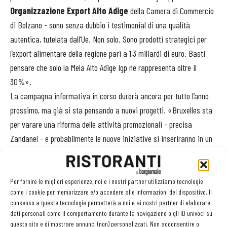
Organizzazione Export Alto Adige
della Camera di Commercio
di Bolzano - sono senza dubbio i testimonial di una qualità
autentica, tutelata dall’Ue. Non solo. Sono prodotti strategici per
l’export alimentare della regione pari a 1,3 miliardi di euro. Basti
pensare che solo la Mela Alto Adige Igp ne rappresenta oltre il
30%».
La campagna informativa in corso durerà ancora per tutto l’anno
prossimo, ma già si sta pensando a nuovi progetti. «Bruxelles sta
per varare una riforma delle attività promozionali - precisa
Zandanel - e probabilmente le nuove iniziative si inseriranno in un
quadro cooperativo interregionale e intereuropeo. In questo senso
sono già state avviate trattative per future collaborazioni con
consorzi di altre regioni italiani e comunitarie». Ad esempio quella
Per fornire le migliori esperienze, noi e i nostri partner utilizziamo tecnologie
come i cookie per memorizzare e/o accedere alle informazioni del dispositivo. Il
recente del Consorzio Tutela Speck Alto Adige con quello del
consenso a queste tecnologie permetterà a noi e ai nostri partner di elaborare
Formaggio Asiago.
dati personali come il comportamento durante la navigazione o gli ID univoci su
questo sito e di mostrare annunci (non) personalizzati. Non acconsentire o