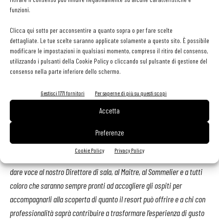
d’intenti che ci accomuna. In questa sempre più grande avventura tra
funzioni.
innovazione e futuro ci sosterrà un’appassionata brigata, un team di
Clicca qui sotto per acconsentire a quanto sopra o per fare scelte
giovani talenti
che
farà esplodere la continua voglia di crescere e
dettagliate. Le tue scelte saranno applicate solamente a questo sito. È possibile
migliorarsi, senza mai dimenticare il legame indissolubile con la terra
modificare le impostazioni in qualsiasi momento, compreso il ritiro del consenso,
utilizzando i pulsanti della Cookie Policy o cliccando sul pulsante di gestione del
dove il Resort da quasi vent’anni affonda le sue salde radici
».
consenso nella parte inferiore dello schermo.
«Una cosa è certa
– proseguono Fabrizio Ventura e Ivan Delpiano-
Gestisci 1771 fornitori
Per saperne di più su questi scopi
investiremo molto, come è da sempre nel nostro dna, per sostenere e
Accetta
dare risalto a chi si riconosce in questo percorso progettuale,
sentendosi parte importante di un team e non solo di un gruppo di
Preferenze
lavoro. Il valore individuale di ciascuno è una risorsa preziosa e
Cookie Policy
Privacy Policy
ciascuno deve avere il suo giusto
spazio. Presto sarà il momento di
dare voce al nostro Direttore di sala, al Maitre, al Sommelier e a tutti
coloro che saranno sempre pronti ad accogliere gli ospiti per
accompagnarli alla scoperta di quanto il resort può offrire e a chi con
professionalità saprà contribuire a trasformare l’esperienza di gusto