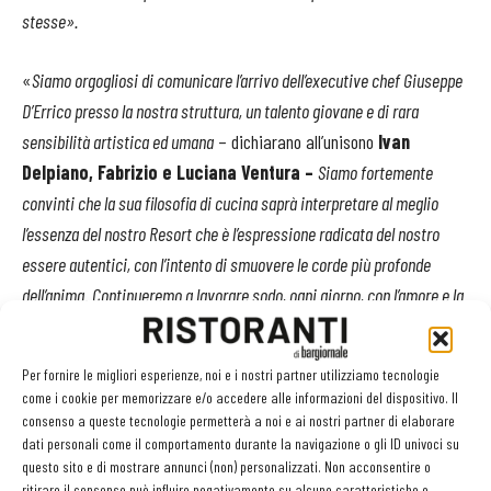
stesse».
«
Siamo orgogliosi di comunicare l’arrivo dell’executive chef Giuseppe
D’Errico presso la nostra struttura, un talento giovane e di rara
sensibilità artistica ed umana
– dichiarano all’unisono
Ivan
Delpiano, Fabrizio e Luciana Ventura –
Siamo fortemente
convinti che la sua filosofia di cucina saprà interpretare al meglio
l’essenza del nostro Resort che è l’espressione radicata del nostro
essere autentici, con l’intento di smuovere le corde più
profonde
dell’anima
.
Continueremo a lavorare sodo, ogni giorno, con l’amore e la
dedizione incondizionata che ci contraddistingue, con la volontà di
continuare ad offrire ai nostri ospiti un’accoglienza sempre più unica
Per fornire le migliori esperienze, noi e i nostri partner utilizziamo tecnologie
e di autentica bellezza, un’esperienza totalizzante a contatto con la
come i cookie per memorizzare e/o accedere alle informazioni del dispositivo. Il
natura, che è sinonimo di benessere, equilibrio e rigenerazione tra
consenso a queste tecnologie permetterà a noi e ai nostri partner di elaborare
dati personali come il comportamento durante la navigazione o gli ID univoci su
l’armonia, i suoni e i colori dell’ambiente circostante. L’executive chef
questo sito e di mostrare annunci (non) personalizzati. Non acconsentire o
Giuseppe D’Errico interpreterà con sapienza e tecnica la visione
ritirare il consenso può influire negativamente su alcune caratteristiche e