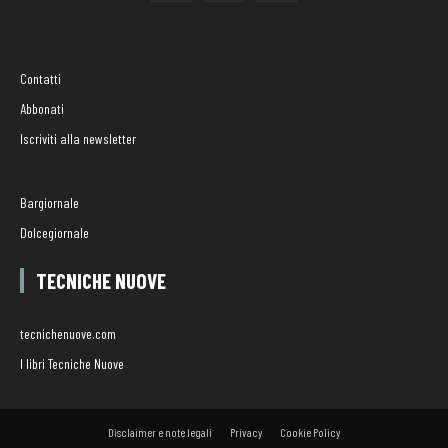
Contatti
Abbonati
Iscriviti alla newsletter
Bargiornale
Dolcegiornale
TECNICHE NUOVE
tecnichenuove.com
I libri Tecniche Nuove
Disclaimer e note legali
Privacy
Cookie Policy