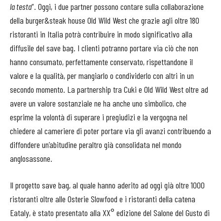
la testa
”. Oggi, i due partner possono contare sulla collaborazione
della burger&steak house Old Wild West che grazie agli oltre 180
ristoranti in Italia potrà contribuire in modo significativo alla
diffusile del save bag. I clienti potranno portare via ciò che non
hanno consumato, perfettamente conservato, rispettandone il
valore e la qualità, per mangiarlo o condividerlo con altri in un
secondo momento. La partnership tra Cuki e Old Wild West oltre ad
avere un valore sostanziale ne ha anche uno simbolico, che
esprime la volontà di superare i pregiudizi e la vergogna nel
chiedere al cameriere di poter portare via gli avanzi contribuendo a
diffondere un’abitudine peraltro già consolidata nel mondo
anglosassone.
Il progetto save bag, al quale hanno aderito ad oggi già oltre 1000
ristoranti oltre alle Osterie Slowfood e i ristoranti della catena
Eataly, è stato presentato alla XX° edizione del Salone del Gusto di