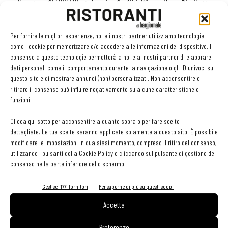
nelle catene Old Wild West, America Graffiti, Wiener Haus, Pizzikotto e
Shi’s, riporteranno un messaggio che stimola il cliente a portare con
sé il cibo non consumato. L’invito giungerà sempre anche dai nostri
Per fornire le migliori esperienze, noi e i nostri partner utilizziamo tecnologie
addetti alla sala che hanno colto con grande entusiasmo questo
come i cookie per memorizzare e/o accedere alle informazioni del dispositivo. Il
consenso a queste tecnologie permetterà a noi e ai nostri partner di elaborare
progetto
».
dati personali come il comportamento durante la navigazione o gli ID univoci su
questo sito e di mostrare annunci (non) personalizzati. Non acconsentire o
Testimone di questa importante partnership è stato
Marco
ritirare il consenso può influire negativamente su alcune caratteristiche e
funzioni.
Lucchini
, segretario generale della Fondazione Banco Alimentare,
organizzazione che, da quasi 30 anni, recupera alimenti da
Clicca qui sotto per acconsentire a quanto sopra o per fare scelte
industria, supermercati, grandi piattaforme distributive,
dettagliate. Le tue scelte saranno applicate solamente a questo sito. È possibile
modificare le impostazioni in qualsiasi momento, compreso il ritiro del consenso,
ristorazione collettiva, per donarli ad associazioni caritative che
utilizzando i pulsanti della Cookie Policy o cliccando sul pulsante di gestione del
assistono le persone in povertà. Ha dichiarato: «
Da tempo siamo
consenso nella parte inferiore dello schermo.
convinti della necessità di promuovere iniziative di sensibilizzazione
e attivazione del consumatore sulla riduzione degli sprechi alimentari
Gestisci 1771 fornitori
Per saperne di più su questi scopi
perché ognuno di noi può impegnarsi concretamente nella vita
Accetta
quotidiana per far sì che il cibo non finisca inutilmente nella
Preferenze