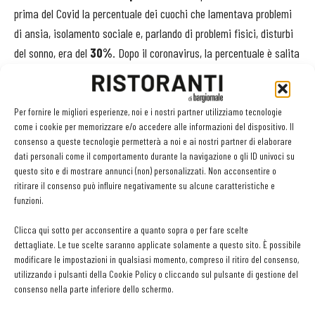
prima del Covid la percentuale dei cuochi che lamentava problemi
di ansia, isolamento sociale e, parlando di problemi fisici, disturbi
del sonno, era del
30%
. Dopo il coronavirus, la percentuale è salita
al
54%
.
In un panorama così buio, un raggio di luce. Sempre secondo questo
Per fornire le migliori esperienze, noi e i nostri partner utilizziamo tecnologie
come i cookie per memorizzare e/o accedere alle informazioni del dispositivo. Il
studio, fra tanti disastri, la pandemia sta lasciando qualche
consenso a queste tecnologie permetterà a noi e ai nostri partner di elaborare
traccia positiva nella categoria. Per esempio, sono migliorate le
dati personali come il comportamento durante la navigazione o gli ID univoci su
relazioni sociali, è aumentata la solidarietà tra colleghi, la
questo sito e di mostrare annunci (non) personalizzati. Non acconsentire o
ritirare il consenso può influire negativamente su alcune caratteristiche e
creatività imprenditoriale e la spinta a mettere in atto buone
funzioni.
pratiche di lavoro, con uno ridimensionamento dello stacanovismo
e la tendenza a dedicare più tempo dedicato alla famiglia e allo
Clicca qui sotto per acconsentire a quanto sopra o per fare scelte
dettagliate. Le tue scelte saranno applicate solamente a questo sito. È possibile
svago.
modificare le impostazioni in qualsiasi momento, compreso il ritiro del consenso,
utilizzando i pulsanti della Cookie Policy o cliccando sul pulsante di gestione del
Le conclusioni del progetto saranno raccolte in un
libro su come
consenso nella parte inferiore dello schermo.
gestire le situazioni di stress
che nessun ristoratore dovrebbe