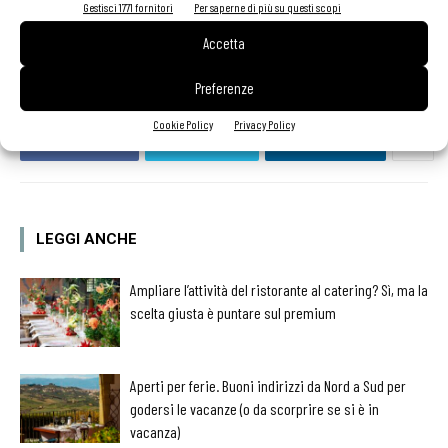
Gestisci 1771 fornitori
Per saperne di più su questi scopi
perdersi.
Accetta
Preferenze
Cookie Policy
Privacy Policy
Facebook
Twitter
Linkedin
LEGGI ANCHE
Ampliare l’attività del ristorante al catering? Sì, ma la
scelta giusta è puntare sul premium
Aperti per ferie. Buoni indirizzi da Nord a Sud per
godersi le vacanze (o da scorprire se si è in
vacanza)