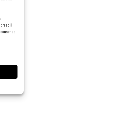
o
preso il
el consenso