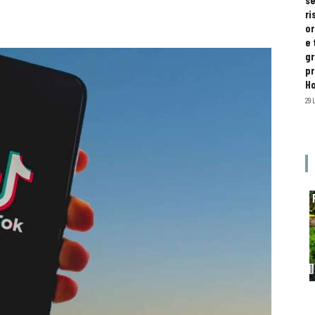
se
ri
or
e 
gr
pr
H
29 