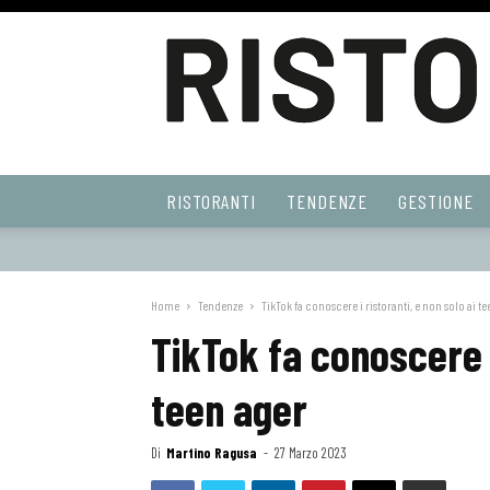
Ristoranti
RISTORANTI
TENDENZE
GESTIONE
Web
Home
Tendenze
TikTok fa conoscere i ristoranti, e non solo ai t
TikTok fa conoscere i
teen ager
Di
Martino Ragusa
-
27 Marzo 2023