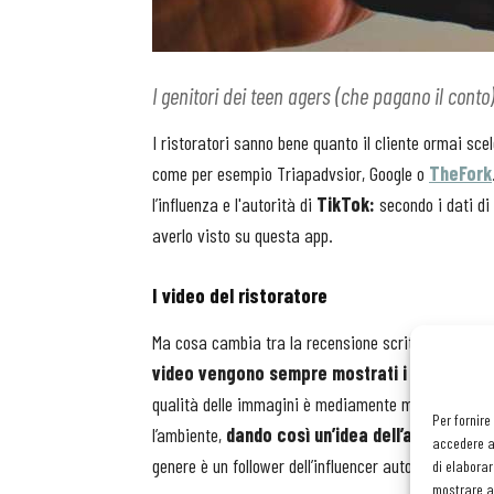
I genitori dei teen agers (che pagano il conto
I ristoratori sanno bene quanto il cliente ormai sce
come per esempio Triapadvsior, Google o
TheFork
l’influenza e l'autorità di
TikTok:
secondo i dati di 
averlo visto su questa app.
I video del ristoratore
Ma cosa cambia tra la recensione scritta su una pa
video vengono sempre mostrati i piatti
, e no
qualità delle immagini è mediamente maggiore rispett
Per fornire
l’ambiente,
dando così un’idea dell’atmosfera d
accedere al
genere è un follower dell’influencer autore del reel e s
di elaborar
mostrare an