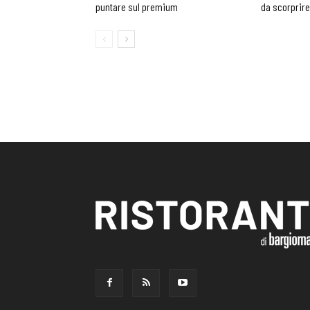
puntare sul premium
da scorprire