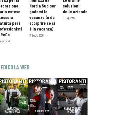
rvizi per la
indirizzi da
Le ultime
storazione:
Nord a Sud per
soluzioni
ario esteso
godersi le
delle aziende
tessera
vacanze (o da
8 Luglio 2026
atuita per i
scorprire se si
ofessionisti
è in vacanza)
oReCa
31 Luglio 2026
Luglio 2026
EDICOLA WEB