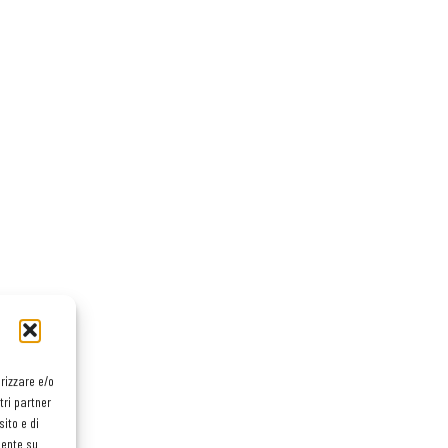
orizzare e/o
tri partner
ito e di
mente su