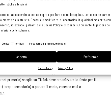
tteristiche e funzioni.
sotto per acconsentire a quanto sopra o per fare scelte dettagliate. Le tue scelte sarann
istoranti, ed è ovvio chiedersi cosa possa fare il ristoratore
olamente a questo sito. È possibile modificare le impostazioni in qualsiasi momento, com
può certo scrivere egli stesso recensioni sul suo locale, ma
consenso, utilizzando i pulsanti della Cookie Policy o cliccando sul pulsante di gestione d
 inferiore dello schermo.
,
illustrare il menu e pubblicizzare eventi e serate
Gestisci 1771 fornitori
Per saperne di più su questi scopi
i utenti di TikTok siano troppo giovani deve tenere conto del
Accetta
Preferenze
a espandersi con il ritmo attuale, presto sarà il più visto dagli
Cookie Policy
Privacy Policy
rget secondario, quello che viene raggiunto in seconda battuta
 target primario) sceglie su TikTok dove organizzare la festa per il
i (target secondario) a pagare il conto, venendo così a
ità.