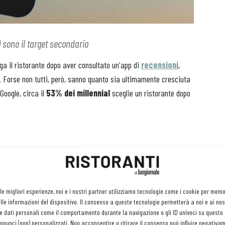
) sono il target secondario
lga il ristorante dopo aver consultato un'app di
recensioni
,
. Forse non tutti, però, sanno quanto sia ultimamente cresciuta
Google, circa il
53% dei millennial
sceglie un ristorante dopo
gina web e quella realizzata con un breve video? Anzitutto
nel
n occasionalmente come avviene nelle recensioni scritte, e la
o a quella delle foto. Inoltre, i video mostrano l’arredo e
 le migliori esperienze, noi e i nostri partner utilizziamo tecnologie come i cookie per mem
el locale.
Va infine considerato che l’utente di TikTok in
le informazioni del dispositivo. Il consenso a queste tecnologie permetterà a noi e ai nos
i fida di lui.
e dati personali come il comportamento durante la navigazione o gli ID univoci su questo s
nunci (non) personalizzati. Non acconsentire o ritirare il consenso può influire negativa