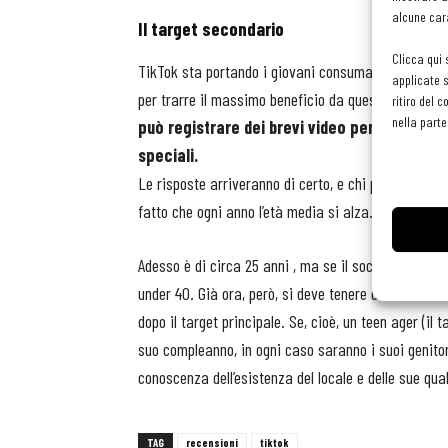
alcune cara
Il target secondario
Clicca qui 
TikTok sta portando i giovani consumatori a nuovi r
applicate s
per trarre il massimo beneficio da questa app. Non 
ritiro del 
nella parte
può registrare dei brevi video per mostrarlo
speciali.
Le risposte arriveranno di certo, e chi pensa che gl
fatto che ogni anno l’età media si alza.
Adesso è di circa 25 anni , ma se il social continua 
under 40. Già ora, però, si deve tenere conto del ta
dopo il target principale. Se, cioè, un teen ager (il
suo compleanno, in ogni caso saranno i suoi genitor
conoscenza dell’esistenza del locale e delle sue qual
TAG
recensioni
tiktok