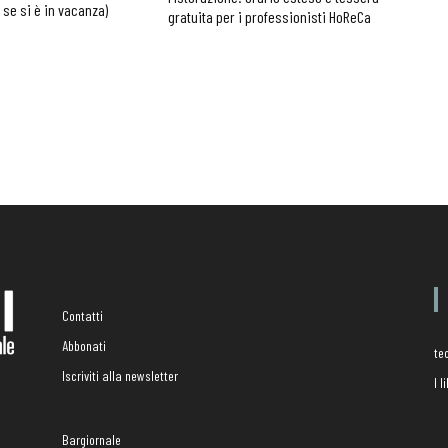
 se si è in vacanza)
gratuita per i professionisti HoReCa
Contatti
Abbonati
te
Iscriviti alla newsletter
I 
Bargiornale