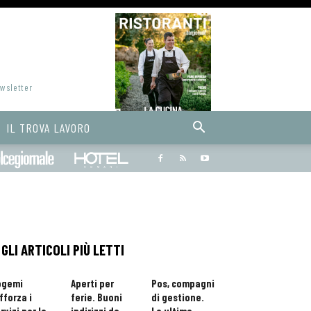
ewsletter
IL TROVA LAVORO
Bargiornale
dolcegiornale
Hoteldomani
GLI ARTICOLI PIÙ LETTI
ogemi
Aperti per
Pos, compagni
fforza i
ferie. Buoni
di gestione.