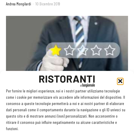
Andrea Mongilardi
-
10 Dicembre 2019
Recensioni negative: un paio di consigli su come
valutarle e come...
Per fornire le migliori esperienze, noi e i nostri partner utilizziamo tecnologie
come i cookie per memorizzare e/o accedere alle informazioni del dispositivo. Il
Martino Ragusa
-
25 Novembre 2019
consenso a queste tecnologie permetterà a noi e ai nostri partner di elaborare
dati personali come il comportamento durante la navigazione o gli ID univoci su
questo sito e di mostrare annunci (non) personalizzati. Non acconsentire o
ritirare il consenso può influire negativamente su alcune caratteristiche e
funzioni.