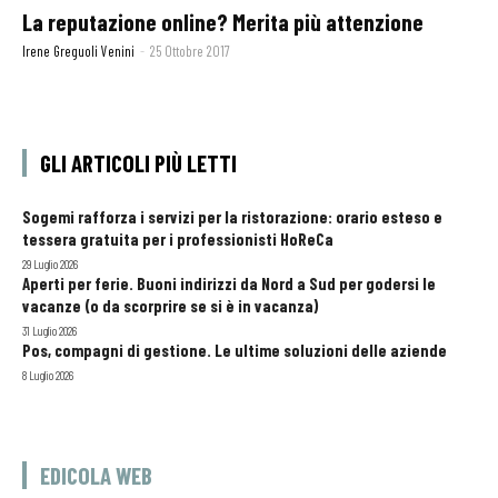
La reputazione online? Merita più attenzione
Irene Greguoli Venini
-
25 Ottobre 2017
GLI ARTICOLI PIÙ LETTI
Sogemi rafforza i servizi per la ristorazione: orario esteso e
tessera gratuita per i professionisti HoReCa
29 Luglio 2026
Aperti per ferie. Buoni indirizzi da Nord a Sud per godersi le
vacanze (o da scorprire se si è in vacanza)
31 Luglio 2026
Pos, compagni di gestione. Le ultime soluzioni delle aziende
8 Luglio 2026
EDICOLA WEB