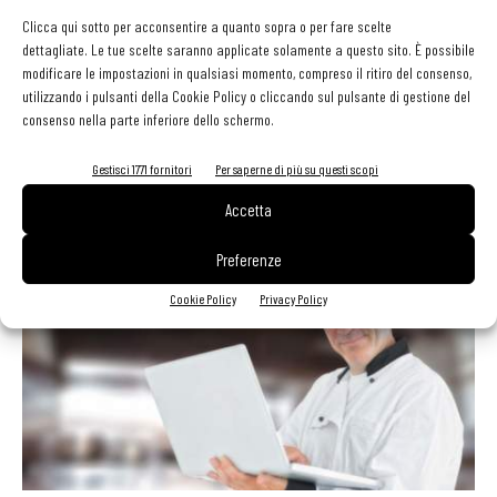
Clicca qui sotto per acconsentire a quanto sopra o per fare scelte
dettagliate. Le tue scelte saranno applicate solamente a questo sito. È possibile
modificare le impostazioni in qualsiasi momento, compreso il ritiro del consenso,
utilizzando i pulsanti della Cookie Policy o cliccando sul pulsante di gestione del
consenso nella parte inferiore dello schermo.
I ristoranti devono rispondere alle recensioni
Gestisci 1771 fornitori
Per saperne di più su questi scopi
negative
Accetta
Martino Ragusa
-
18 Novembre 2019
Preferenze
Cookie Policy
Privacy Policy