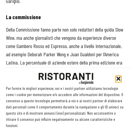
Gariglio.
La commissione
Della Commissione fanno parte non solo redattori della guida
Slow
Wine, ma anche giornalisti che vengono da esperienze diverse
come Gambero Rosso ed Espresso, anche a livello internazionale,
ad esempio Deborah Parker Wong e Juan Gualdoni per l’America
Latina. La percentuale di aziende estere della prima edizione era
del 15% ma nel 2023 sarà ancora più ampia e con caratteristiche
ancora più omogenee.
Per fornire le migliori esperienze, noi e i nostri partner utilizziamo tecnologie
Il programma
come i cookie per memorizzare e/o accedere alle informazioni del dispositivo. Il
consenso a queste tecnologie permetterà a noi e ai nostri partner di elaborare
dati personali come il comportamento durante la navigazione o gli ID univoci su
«Tra le conferme in calendario, le masterclass, le conferenze, gli
questo sito e di mostrare annunci (non) personalizzati. Non acconsentire o
appuntamenti in Arena e ovviamente le degustazioni del banco di
ritirare il consenso può influire negativamente su alcune caratteristiche e
assaggio. La fiera ha una forte connotazione B2B e si rivolge
funzioni.