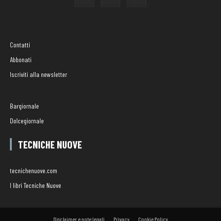
Contatti
Abbonati
Iscriviti alla newsletter
Bargiornale
Dolcegiornale
TECNICHE NUOVE
tecnichenuove.com
I libri Tecniche Nuove
Disclaimer e note legali
Privacy
Cookie Policy