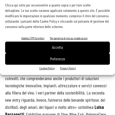
principalmente a un pubblico professionale horeca e della Gdo,
Clicca qui sotto per acconsentire a quanto sopra o per fare scelte
mentre all’apertura al pubblico di appassionati è dedicata la
dettagliate. Le tue scelte saranno applicate solamente a questo sito. È possibile
domenica pomeriggio.
modificare le impostazioni in qualsiasi momento, compreso il ritiro del consenso,
utilizzando i pulsanti della Cookie Policy o cliccando sul pulsante di gestione del
consenso nella parte inferiore dello schermo.
Anche nell’allestimento il visitatore potrà sviluppare un percorso
omogeneo grazie a un layout fatto di spazi uguali per tutti gli
Gestisci 1771 fornitori
Per saperne di più su questi scopi
espositori, organizzati in isole territoriali sia per le cantine italiane
Accetta
che per le straniere. Numerose, poi, le novità che
Slow
Wine Fair
2023 ha in serbo per il proprio pubblico.
Preferenze
Cookie Policy
Privacy Policy
La prima consiste nell’allargamento della platea degli operatori
coinvolti, che comprenderanno anche i produttori di soluzioni
tecnologiche innovative, impianti, attrezzature e servizi connessi
alla filiera del vino, i veri partner della sostenibilità. La seconda
new entry riguarda, invece, l’universo delle bevande spiritose, dei
distillati, degli amari, dei liquori e molto altro» sottolinea
Luisa
Bersanetti
, Exhibition manager di
Slow
Wine Fair, BolognaFiere