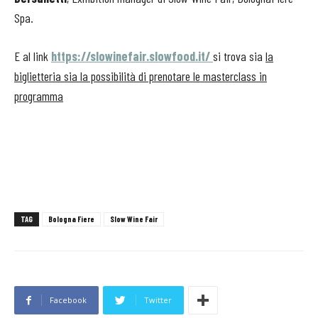
Spa.
E al link
https://
slow
inefair.
slow
food.it/
si trova sia
la
biglietteria sia la possibilità di prenotare le masterclass in
programma
TAG
Bologna Fiere
Slow Wine Fair
Facebook
Twitter