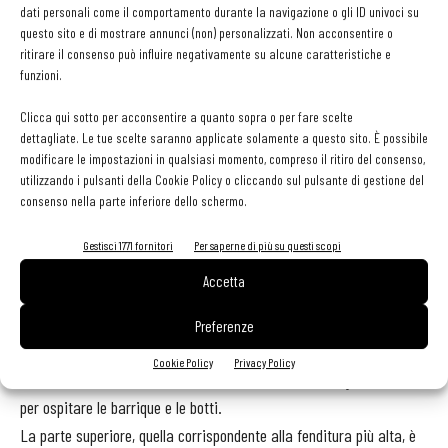
dati personali come il comportamento durante la navigazione o gli ID univoci su
Pesa (Firenze), nel cuore del Chianti, invece, praticamente non
questo sito e di mostrare annunci (non) personalizzati. Non acconsentire o
appare a chi transiti rapido nelle sue vicinanze. Si sviluppa tutta
ritirare il consenso può influire negativamente su alcune caratteristiche e
sotto terra, lasciando intuire la sua presenza con due fenditure nel
funzioni.
terreno, due segni paralleli che disegnano una specie di
Clicca qui sotto per acconsentire a quanto sopra o per fare scelte
ideogramma nel fianco della collina. Armonico equilibrio con la
dettagliate. Le tue scelte saranno applicate solamente a questo sito. È possibile
natura e capacità di sfruttare la morfologia del paesaggio collinare
modificare le impostazioni in qualsiasi momento, compreso il ritiro del consenso,
utilizzando i pulsanti della Cookie Policy o cliccando sul pulsante di gestione del
del Chianti, la cantina - che sarà inaugurata a fine anno - ospiterà
consenso nella parte inferiore dello schermo.
tutta l’attività della Marchesi Antinori, non solo produttiva ma
anche gestionale. Quasi invisibile dall’esterno, la cantina si
Gestisci 1771 fornitori
Per saperne di più su questi scopi
trasforma infatti in una scultura architettonica all’interno,
Accetta
suddivisa su vari livelli, in cui trovano spazio i parcheggi, la zona
produttiva, gli uffici e le aree destinate ai visitatori. La zona
Preferenze
d’invecchiamento del vino è stata posta all’interno, nelle profondità
Cookie Policy
Privacy Policy
della collina, in una zona buia e naturalmente termoregolata ideale
per ospitare le barrique e le botti.
La parte superiore, quella corrispondente alla fenditura più alta, è