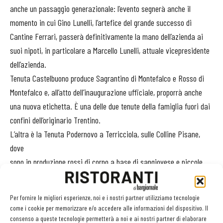
anche un passaggio generazionale: l’evento segnerà anche il
momento in cui Gino Lunelli, l’artefice del grande successo di
Cantine Ferrari, passerà definitivamente la mano dell’azienda ai
suoi nipoti, in particolare a Marcello Lunelli, attuale vicepresidente
dell’azienda.
Tenuta Castelbuono produce Sagrantino di Montefalco e Rosso di
Montefalco e, all’atto dell’inaugurazione ufficiale, proporrà anche
una nuova etichetta. È una delle due tenute della famiglia fuori dai
confini dell’originario Trentino.
L’altra è la Tenuta Podernovo a Terricciola, sulle Colline Pisane,
dove
sono in produzione rossi di corpo a base di sangiovese e piccole
percentuali di cabernet, merlot e vitigni locali.
Per fornire le migliori esperienze, noi e i nostri partner utilizziamo tecnologie
Nuovi modelli di marketing territoriale
come i cookie per memorizzare e/o accedere alle informazioni del dispositivo. Il
La struttura di Antinori a Bargino, frazione di San Casciano Val di
consenso a queste tecnologie permetterà a noi e ai nostri partner di elaborare