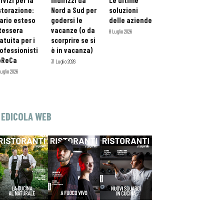
rvizi per la
indirizzi da
Le ultime
storazione:
Nord a Sud per
soluzioni
ario esteso
godersi le
delle aziende
tessera
vacanze (o da
8 Luglio 2026
atuita per i
scorprire se si
ofessionisti
è in vacanza)
oReCa
31 Luglio 2026
Luglio 2026
EDICOLA WEB