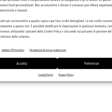
eziato. Fine ed elegante in bocca mostra bella freschezza,
nunci (non) personalizzati. Non acconsentire o ritirare il consenso può influire negativa
tteristiche e funzioni.
sotto per acconsentire a quanto sopra o per fare scelte dettagliate. Le tue scelte sarann
olamente a questo sito. È possibile modificare le impostazioni in qualsiasi momento, com
consenso, utilizzando i pulsanti della Cookie Policy o cliccando sul pulsante di gestione d
i di pesce, crostacei
e molluschi e con primi
e secondi piatti di
 inferiore dello schermo.
Gestisci 1771 fornitori
Per saperne di più su questi scopi
Accetta
Preferenze
Cookie Policy
Privacy Policy