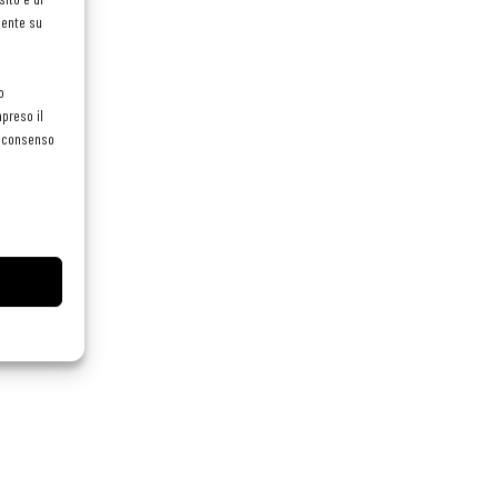
mente su
o
preso il
el consenso