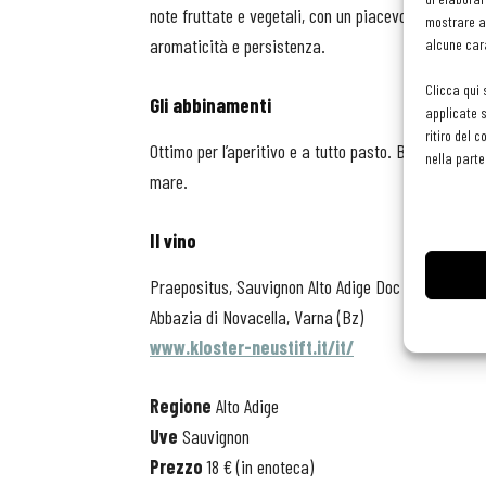
note fruttate e vegetali, con un piacevole fondo sp
mostrare an
aromaticità e persistenza.
alcune cara
Clicca qui 
Gli abbinamenti
applicate s
ritiro del 
Ottimo per l’aperitivo
e a tutto pasto. Bene con crud
nella parte
mare.
Il vino
Praepositus, Sauvignon Alto Adige Doc
Abbazia di Novacella, Varna (Bz)
www.kloster-neustift.it/it/
Regione
Alto Adige
Uve
Sauvignon
Prezzo
18 € (in enoteca)