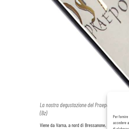
La nostra degustazione del Praepositus, Sauv
(Bz)
Per fornire
accedere al
Viene da Varna, a nord di Bressanone, il Sauvignon 
di elaborar