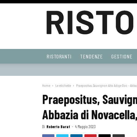
Ristoranti
RISTORANTI
TENDENZE
GESTIONE
Web
Home
Le etichette
Praepositus, Sauvignon Alto Adige Doc – Abbaz
Praepositus, Sauvign
Abbazia di Novacella
Di
Roberto Barat
-
4 Maggio 2023