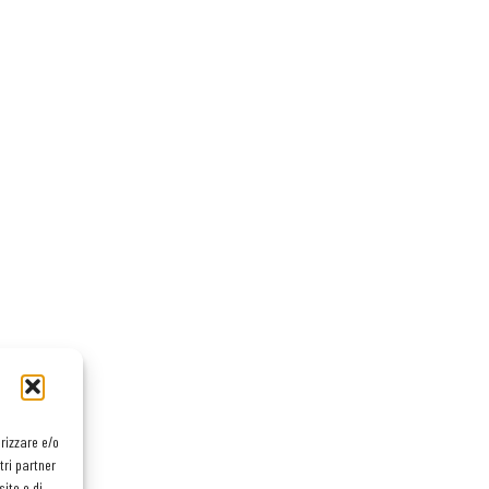
orizzare e/o
tri partner
ito e di