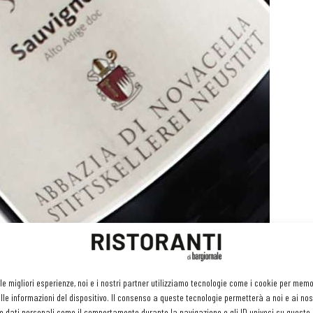
ignon Alto Adige Doc dell'Abbazia di Novacella, Varna
 le migliori esperienze, noi e i nostri partner utilizziamo tecnologie come i cookie per mem
le informazioni del dispositivo. Il consenso a queste tecnologie permetterà a noi e ai nos
della linea Praepositus. Colore paglierino intenso, ha ricche
e dati personali come il comportamento durante la navigazione o gli ID univoci su questo s