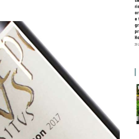
se
ri
or
e 
gr
pr
H
29 