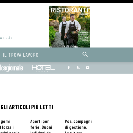
ewsletter
IL TROVA LAVORO
Bargiornale
dolcegiornale
Hoteldomani
GLI ARTICOLI PIÙ LETTI
ogemi
Aperti per
Pos, compagni
fforza i
ferie. Buoni
di gestione.