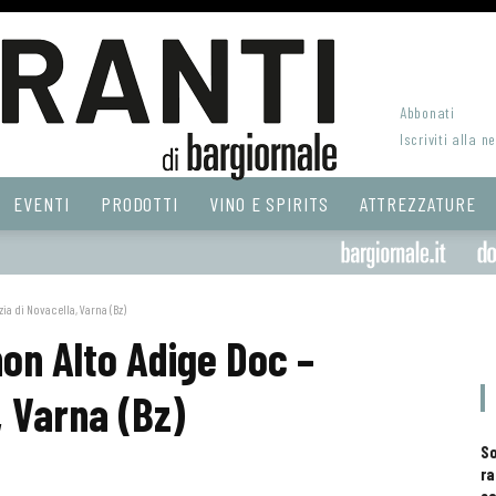
Abbonati
Iscriviti alla n
EVENTI
PRODOTTI
VINO E SPIRITS
ATTREZZATURE
ia di Novacella, Varna (Bz)
on Alto Adige Doc –
, Varna (Bz)
S
ra