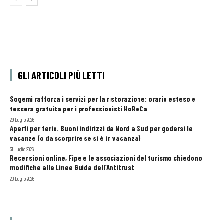
GLI ARTICOLI PIÙ LETTI
Sogemi rafforza i servizi per la ristorazione: orario esteso e
tessera gratuita per i professionisti HoReCa
29 Luglio 2026
Aperti per ferie. Buoni indirizzi da Nord a Sud per godersi le
vacanze (o da scorprire se si è in vacanza)
31 Luglio 2026
Recensioni online, Fipe e le associazioni del turismo chiedono
modifiche alle Linee Guida dell’Antitrust
20 Luglio 2026