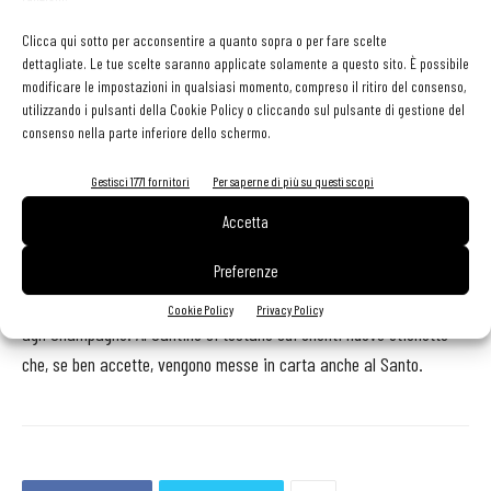
Studiare gli abbinamenti
Clicca qui sotto per acconsentire a quanto sopra o per fare scelte
dettagliate. Le tue scelte saranno applicate solamente a questo sito. È possibile
Uno dei punti forti del locale è l’attenzione che rivolgiamo agli
modificare le impostazioni in qualsiasi momento, compreso il ritiro del consenso,
utilizzando i pulsanti della Cookie Policy o cliccando sul pulsante di gestione del
abbinamenti: gli “stuzzichini” che si trovano in menù, ad esempio,
consenso nella parte inferiore dello schermo.
propongono un piccolo appetizer, come l’acciuga viareggina, il
salmone affumicato o la mortadella di Prato, accompagnato da un
Gestisci 1771 fornitori
Per saperne di più su questi scopi
calice di vino che si sposa al meglio con il piatto». Quindici le
Accetta
etichette proposte al calice selezionate dalle oltre 120 in cantina,
con un occhio attento alla Toscana, ma non solo: il resto dell’Italia,
Preferenze
infatti, è ben rappresentato e un’attenzione particolare è rivolta
Cookie Policy
Privacy Policy
agli Champagne. Al Santino si testano sui clienti nuove etichette
che, se ben accette, vengono messe in carta anche al Santo.