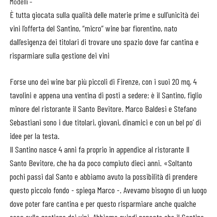
Modelli –
È tutta giocata sulla qualità delle materie prime e sull’unicità dei
vini l’offerta del Santino, “micro” wine bar fiorentino, nato
dall’esigenza dei titolari di trovare uno spazio dove far cantina e
risparmiare sulla gestione dei vini
Forse uno dei wine bar più piccoli di Firenze, con i suoi 20 mq, 4
tavolini e appena una ventina di posti a sedere: è il Santino, figlio
minore del ristorante il Santo Bevitore. Marco Baldesi e Stefano
Sebastiani sono i due titolari, giovani, dinamici e con un bel po’ di
idee per la testa.
Il Santino nasce 4 anni fa proprio in appendice al ristorante Il
Santo Bevitore, che ha da poco compiuto dieci anni. «Soltanto
pochi passi dal Santo e abbiamo avuto la possibilità di prendere
questo piccolo fondo - spiega Marco -. Avevamo bisogno di un luogo
dove poter fare cantina e per questo risparmiare anche qualche
cosa sulla gestione dei vini. Abbiamo quindi pensato che il Santino,