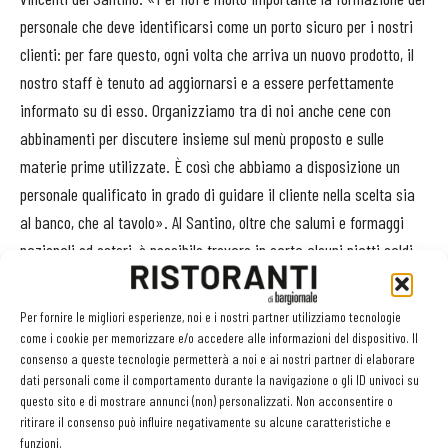
personale che deve identificarsi come un porto sicuro per i nostri
clienti: per fare questo, ogni volta che arriva un nuovo prodotto, il
nostro staff è tenuto ad aggiornarsi e a essere perfettamente
informato su di esso. Organizziamo tra di noi anche cene con
abbinamenti per discutere insieme sul menù proposto e sulle
materie prime utilizzate. È così che abbiamo a disposizione un
personale qualificato in grado di guidare il cliente nella scelta sia
al banco, che al tavolo». Al Santino, oltre che salumi e formaggi
nazionali ed esteri, è possibile trovare in carta alcuni piatti caldi
come zuppe, sformati, pasta al forno o insalate di mare che
provengono dalla cucina del Santo Bevitore. «Avere a disposizione
Per fornire le migliori esperienze, noi e i nostri partner utilizziamo tecnologie
la cucina del ristorante ci consente di proporre anche pietanze
come i cookie per memorizzare e/o accedere alle informazioni del dispositivo. Il
consenso a queste tecnologie permetterà a noi e ai nostri partner di elaborare
cucinate, apprezzate soprattutto per il pranzo - dice Sergio -: al
dati personali come il comportamento durante la navigazione o gli ID univoci su
Santino però, a differenza del Santo Bevitore, l’impronta è
questo sito e di mostrare annunci (non) personalizzati. Non acconsentire o
prettamente toscana, per offrire una scelta diversa alla clientela.
ritirare il consenso può influire negativamente su alcune caratteristiche e
funzioni.