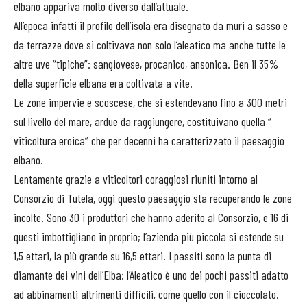
elbano appariva molto diverso dall’attuale.
All’epoca infatti il profilo dell’isola era disegnato da muri a sasso e
da terrazze dove si coltivava non solo l’aleatico ma anche tutte le
altre uve “tipiche”: sangiovese, procanico, ansonica. Ben il 35%
della superficie elbana era coltivata a vite.
Le zone impervie e scoscese, che si estendevano fino a 300 metri
sul livello del mare, ardue da raggiungere, costituivano quella “
viticoltura eroica” che per decenni ha caratterizzato il paesaggio
elbano.
Lentamente grazie a viticoltori coraggiosi riuniti intorno al
Consorzio di Tutela, oggi questo paesaggio sta recuperando le zone
incolte. Sono 30 i produttori che hanno aderito al Consorzio, e 16 di
questi imbottigliano in proprio; l’azienda più piccola si estende su
1,5 ettari, la più grande su 16,5 ettari. I passiti sono la punta di
diamante dei vini dell’Elba: l’Aleatico è uno dei pochi passiti adatto
ad abbinamenti altrimenti difficili, come quello con il cioccolato.