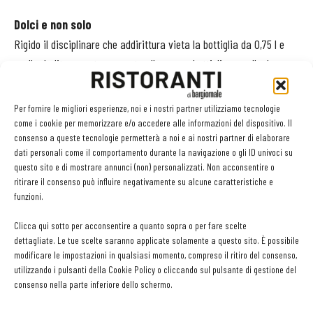
Dolci e non solo
Rigido il disciplinare che addirittura vieta la bottiglia da 0,75 l e
quella da litro, mentre accanto alle mezze bottiglie e quelle da un
quarto di litro, ammette la magnum da 1,5 l (adatta per servizi tipo
banqueting). Altro “dolce” diffuso è il Moscato, mentre l’Ansonica
Per fornire le migliori esperienze, noi e i nostri partner utilizziamo tecnologie
passita, vino di difficile produzione, offre sensazioni affascinanti.
come i cookie per memorizzare e/o accedere alle informazioni del dispositivo. Il
consenso a queste tecnologie permetterà a noi e ai nostri partner di elaborare
Tra gli altri vini non vanno dimenticati il grande ventaglio di
dati personali come il comportamento durante la navigazione o gli ID univoci su
bianchi, dal Vermentino al Procanico, e poi i rosati e i rossi,
questo sito e di mostrare annunci (non) personalizzati. Non acconsentire o
soprattutto a base di sangiovese.
ritirare il consenso può influire negativamente su alcune caratteristiche e
funzioni.
Una novità sull’Isola è il Syrah, di recente introduzione, che sta
dando risultati eccellenti. In generale possiamo parlare di vini che
Clicca qui sotto per acconsentire a quanto sopra o per fare scelte
si sposano con la gastronomia elbana, dove il pescato è
dettagliate. Le tue scelte saranno applicate solamente a questo sito. È possibile
modificare le impostazioni in qualsiasi momento, compreso il ritiro del consenso,
abbondante e vario e le preparazioni spaziano da quelle con
utilizzando i pulsanti della Cookie Policy o cliccando sul pulsante di gestione del
cotture semplici e veloci a quelle più complesse e lunghe (incluse
consenso nella parte inferiore dello schermo.
saporite zuppe). Tipica è la “Tonnina”, carne di tonno salata e la