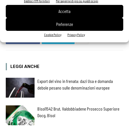
“Sburrita”, zuppa di baccalà al peperoncino.
Gestisci 1771 fornitori
Per saperne di più su questi scopi
Accetta
Preferenze
Cookie Policy
Privacy Policy
Facebook
Twitter
LEGGI ANCHE
Export del vino in frenata: dazi Usa e domanda
debole pesano sulle denominazioni europee
Bisol1542 Brut, Valdobbiadene Prosecco Superiore
Docg, Bisol