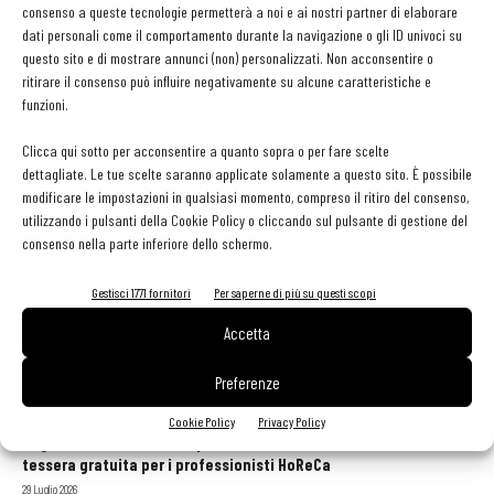
consenso a queste tecnologie permetterà a noi e ai nostri partner di elaborare
Martino Ragusa
-
17 Dicembre 2020
dati personali come il comportamento durante la navigazione o gli ID univoci su
questo sito e di mostrare annunci (non) personalizzati. Non acconsentire o
ritirare il consenso può influire negativamente su alcune caratteristiche e
New York: all’asta la collezione di vini del ristorante
funzioni.
“Del Posto” curata da...
Clicca qui sotto per acconsentire a quanto sopra o per fare scelte
Martino Ragusa
-
13 Luglio 2020
dettagliate. Le tue scelte saranno applicate solamente a questo sito. È possibile
modificare le impostazioni in qualsiasi momento, compreso il ritiro del consenso,
utilizzando i pulsanti della Cookie Policy o cliccando sul pulsante di gestione del
consenso nella parte inferiore dello schermo.
1
2
Gestisci 1771 fornitori
Per saperne di più su questi scopi
Accetta
Preferenze
GLI ARTICOLI PIÙ LETTI
Cookie Policy
Privacy Policy
Sogemi rafforza i servizi per la ristorazione: orario esteso e
tessera gratuita per i professionisti HoReCa
29 Luglio 2026