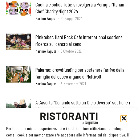
Cucina e solidarietà: si svolgerà a Perugia l’Italian
Chef Charity Night 2024
Martino Ragusa
-
31 Maggio 2024
Pinktober: Hard Rock Cafe International sostiene
ricerca sul cancro al seno
Martino Ragusa
-
5 Ottobre 2022
Palermo: crowdfunding per sostenere l’arrivo della
famiglia del cuoco afgano di Moltivolti
Martino Ragusa
-
8 Novembre 2021
A Caserta “Cenando sotto un Cielo Diverso” sostiene i
diversamente abili
Martino Ragusa
-
4 Settembre 2021
Per fornire le migliori esperienze, noi e i nostri partner utilizziamo tecnologie
A Natale Just Eat aiuta chi è in difficoltà
come i cookie per memorizzare e/o accedere alle informazioni del dispositivo. Il