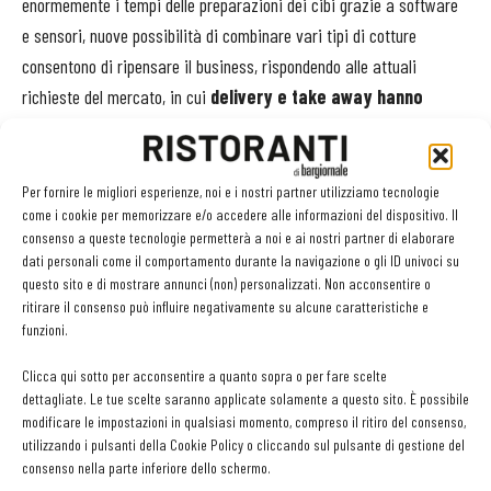
enormemente i tempi delle preparazioni dei cibi grazie a software
e sensori, nuove possibilità di combinare vari tipi di cotture
consentono di ripensare il business, rispondendo alle attuali
richieste del mercato, in cui
delivery e take away hanno
assunto un nuova peso nella ristorazione
.
Su questo concetto punta Rational, con i suoi prodotti principali, i
Per fornire le migliori esperienze, noi e i nostri partner utilizziamo tecnologie
forni combinati iCombi Pro, i sistemi di cottura iVario e con il
come i cookie per memorizzare e/o accedere alle informazioni del dispositivo. Il
consenso a queste tecnologie permetterà a noi e ai nostri partner di elaborare
nuovo concetto di iKitchen, che combina entrambi questi strumenti
dati personali come il comportamento durante la navigazione o gli ID univoci su
per dare vita a cucine più facili da gestire, automatizzate e in
questo sito e di mostrare annunci (non) personalizzati. Non acconsentire o
grado di funzionare con staff molto agili.
ritirare il consenso può influire negativamente su alcune caratteristiche e
funzioni.
Dark-kitchen
Clicca qui sotto per acconsentire a quanto sopra o per fare scelte
dettagliate. Le tue scelte saranno applicate solamente a questo sito. È possibile
Un vantaggio utile
non solo per la ristorazione ma anche per il
modificare le impostazioni in qualsiasi momento, compreso il ritiro del consenso,
foodservice e per le cosiddette “
dark-kitchen
”. Dice per esempio
utilizzando i pulsanti della Cookie Policy o cliccando sul pulsante di gestione del
Andrea Scamperle, direttore generale di Ortonuovo
, che
consenso nella parte inferiore dello schermo.