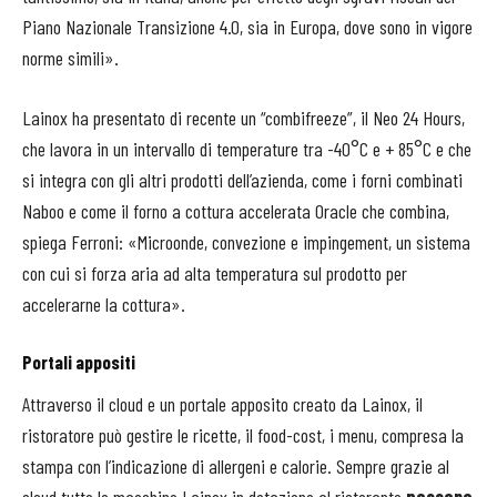
Piano Nazionale Transizione 4.0, sia in Europa, dove sono in vigore
norme simili».
Lainox ha presentato di recente un “combifreeze”, il Neo 24 Hours,
che lavora in un intervallo di temperature tra -40°C e + 85°C e che
si integra con gli altri prodotti dell’azienda, come i forni combinati
Naboo e come il forno a cottura accelerata Oracle che combina,
spiega Ferroni: «Microonde, convezione e impingement, un sistema
con cui si forza aria ad alta temperatura sul prodotto per
accelerarne la cottura».
Portali appositi
Attraverso il cloud e un portale apposito creato da Lainox, il
ristoratore può gestire le ricette, il food-cost, i menu, compresa la
stampa con l’indicazione di allergeni e calorie. Sempre grazie al
cloud tutte le macchine Lainox in dotazione al ristorante
possono