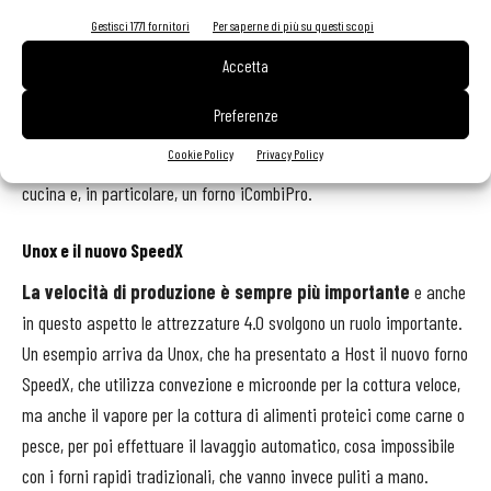
produce piatti freschi per la grande distribuzione: «Queste
Gestisci 1771 fornitori
Per saperne di più su questi scopi
macchine permettono di standardizzare i processi di lavorazione,
Accetta
in linea con un concetto di produzione giornaliero che non ammette
errori, e consentono di ottenere un prodotto ottimo, di qualità
Preferenze
costante e nelle tempistiche ridotte tipiche della grande
Cookie Policy
Privacy Policy
distribuzione». Ortonuovo utilizza tecnologie Rational nella propria
cucina e, in particolare, un forno iCombiPro.
Unox e il nuovo SpeedX
La velocità di produzione è sempre più importante
e anche
in questo aspetto le attrezzature 4.0 svolgono un ruolo importante.
Un esempio arriva da Unox, che ha presentato a Host il nuovo forno
SpeedX, che utilizza convezione e microonde per la cottura veloce,
ma anche il vapore per la cottura di alimenti proteici come carne o
pesce, per poi effettuare il lavaggio automatico, cosa impossibile
con i forni rapidi tradizionali, che vanno invece puliti a mano.