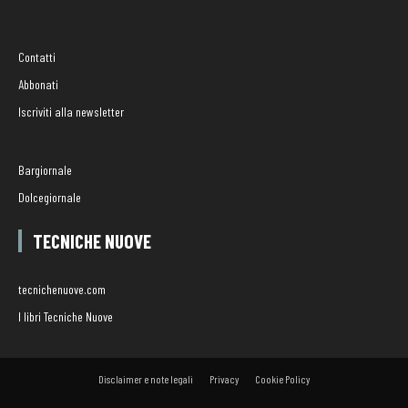
Contatti
Abbonati
Iscriviti alla newsletter
Bargiornale
Dolcegiornale
TECNICHE NUOVE
tecnichenuove.com
I libri Tecniche Nuove
Disclaimer e note legali
Privacy
Cookie Policy