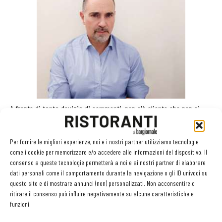
A fronte di tanta dovizia di commenti, non c'è cliente che non si
ponga il problema della loro autenticità e ristoratore che non sia
colto dal dubbio su come rispondere a quelle diffamatorie. Ma può
Per fornire le migliori esperienze, noi e i nostri partner utilizziamo tecnologie
risultare difficoltoso anche gestire tutti i tipi di commento.
come i cookie per memorizzare e/o accedere alle informazioni del dispositivo. Il
consenso a queste tecnologie permetterà a noi e ai nostri partner di elaborare
A questo proposito, abbiamo chiesto lumi a Salvatore Viola, ceo di
dati personali come il comportamento durante la navigazione o gli ID univoci su
RepUp. Ecco cosa ci ha risposto:
questo sito e di mostrare annunci (non) personalizzati. Non acconsentire o
ritirare il consenso può influire negativamente su alcune caratteristiche e
D. Qual è l’incidenza delle recensioni false o in malafede?
funzioni.