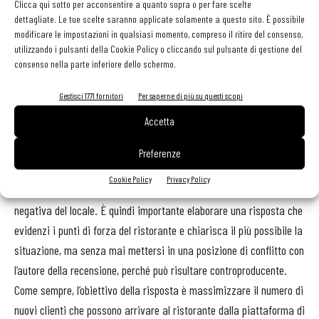
Clicca qui sotto per acconsentire a quanto sopra o per fare scelte
R. Secondo TripAdvisor, nel 2020 il 3,6% delle recensioni inviate
dettagliate. Le tue scelte saranno applicate solamente a questo sito. È possibile
alla piattaforma era falso e 2 su 3 sono state intercettate prima di
modificare le impostazioni in qualsiasi momento, compreso il ritiro del consenso,
utilizzando i pulsanti della Cookie Policy o cliccando sul pulsante di gestione del
essere pubblicate.
consenso nella parte inferiore dello schermo.
D. Che tipo di risposta deve dare il ristoratore a chi scrive
Gestisci 1771 fornitori
Per saperne di più su questi scopi
una recensione palesemente falsa?
Accetta
R. Anche se una recensione è palesemente falsa, l’impatto su chi
Preferenze
legge dipende dal tenore e dalla cortesia della risposta. Implicare
Cookie Policy
Privacy Policy
che il cliente stia mentendo dà, a chi legge, un’impressione
negativa del locale. È quindi importante elaborare una risposta che
evidenzi i punti di forza del ristorante e chiarisca il più possibile la
situazione, ma senza mai mettersi in una posizione di conflitto con
l’autore della recensione, perché può risultare controproducente.
Come sempre, l’obiettivo della risposta è massimizzare il numero di
nuovi clienti che possono arrivare al ristorante dalla piattaforma di