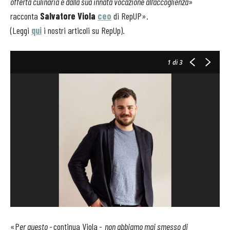
offerta culinaria e dalla sua innata vocazione all’accoglienza
»
racconta
Salvatore Viola
ceo
di RepUP».
(Leggi
qui
i nostri articoli su RepUp).
1
di 3
«P
er questo -
continua Viola
- non abbiamo mai smesso di