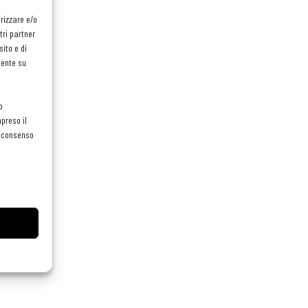
orizzare e/o
tri partner
ito e di
mente su
o
preso il
el consenso