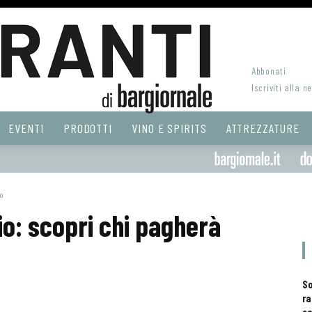
Abbonati
Iscriviti alla n
EVENTI
PRODOTTI
VINO E SPIRITS
ATTREZZATURE
no
io: scopri chi pagherà
S
ra