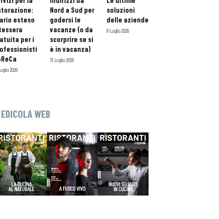
rvizi per la
indirizzi da
Le ultime
storazione:
Nord a Sud per
soluzioni
ario esteso
godersi le
delle aziende
tessera
vacanze (o da
8 Luglio 2026
atuita per i
scorprire se si
ofessionisti
è in vacanza)
oReCa
31 Luglio 2026
Luglio 2026
EDICOLA WEB