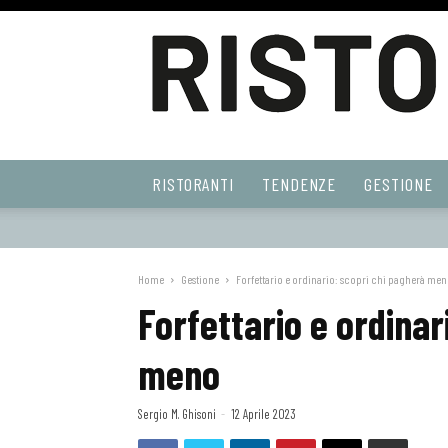
Ristoranti
RISTORANTI
TENDENZE
GESTIONE
Web
Home
Gestione
Forfettario e ordinario: scopri chi pagherà me
Forfettario e ordinar
meno
Sergio M. Ghisoni
-
12 Aprile 2023