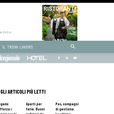
ewsletter
IL TROVA LAVORO
Bargiornale
dolcegiornale
Hoteldomani
GLI ARTICOLI PIÙ LETTI
ogemi
Aperti per
Pos, compagni
fforza i
ferie. Buoni
di gestione.