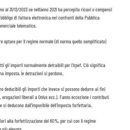
fino al 31/12/2023 se nell’anno 2021 ha percepito ricavi o compensi
’obbligo di fattura elettronica nei confronti della Pubblica
merciale telematico.
re optare per il regime normale (di norma quello semplificato)
i gli importi normalmente detraibili per l’Irpef. Ciò significa
ima imposta, le detrazioni si perdono.
o deducibili gli importi che invece si possono dedurre ai fini
 erogazioni liberali a Onlus ecc.). Fanno eccezione i contributi
he si deducono dall’imponibile dell’imposta forfettaria.
iori alla forfettizzazione del 60%, per cui con il regime
e più elevato.