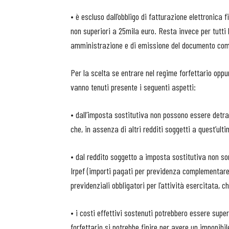
• è escluso dall’obbligo di fatturazione elettronica 
non superiori a 25mila euro. Resta invece per tutti l
amministrazione e di emissione del documento com
Per la scelta se entrare nel regime forfettario oppu
vanno tenuti presente i seguenti aspetti:
• dall’imposta sostitutiva non possono essere detratt
che, in assenza di altri redditi soggetti a quest’ult
• dal reddito soggetto a imposta sostitutiva non son
Irpef (importi pagati per previdenza complementare,
previdenziali obbligatori per l’attività esercitata, c
• i costi effettivi sostenuti potrebbero essere super
forfettario si potrebbe finire per avere un imponibil