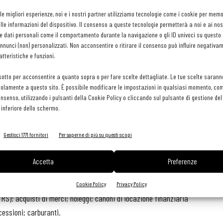
 forfettario:
 le migliori esperienze, noi e i nostri partner utilizziamo tecnologie come i cookie per mem
le informazioni del dispositivo. Il consenso a queste tecnologie permetterà a noi e ai nos
diti, delle addizionali regionali e comunali e dell’Irap pari al 15%
e dati personali come il comportamento durante la navigazione o gli ID univoci su questo s
nunci (non) personalizzati. Non acconsentire o ritirare il consenso può influire negativa
al 5% per il periodo d’imposta in cui l’attività è iniziata e per i
tteristiche e funzioni.
sotto per acconsentire a quanto sopra o per fare scelte dettagliate. Le tue scelte sarann
olamente a questo sito. È possibile modificare le impostazioni in qualsiasi momento, com
ltanto una percentuale forfettaria (per il settore dei pubblici
consenso, utilizzando i pulsanti della Cookie Policy o cliccando sul pulsante di gestione d
 inferiore dello schermo.
detrarre l’Iva sugli acquisti;
Gestisci 1771 fornitori
Per saperne di più su questi scopi
nservare tutti i documenti emessi e ricevuti;
Accetta
Preferenze
i affidabilità, ma è soggetto all’indicazione delle seguenti
Cookie Policy
Privacy Policy
 RS): acquisti di merci; noleggi; canoni di locazione finanziaria
ncessioni; carburanti.