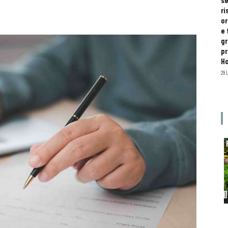
se
ri
or
e 
gr
pr
H
29 