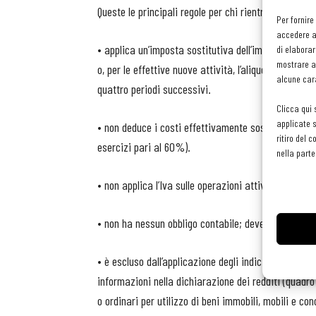
Queste le principali regole per chi rientra nel regime
Per fornire
accedere al
• applica un’imposta sostitutiva dell’imposta sui red
di elaborar
mostrare an
o, per le effettive nuove attività, l’aliquota ridotta 
alcune cara
quattro periodi successivi.
Clicca qui 
applicate s
• non deduce i costi effettivamente sostenuti, ma so
ritiro del 
esercizi pari al 60%).
nella parte
• non applica l’Iva sulle operazioni attive e non può 
• non ha nessun obbligo contabile; deve soltanto co
• è escluso dall’applicazione degli indici sintetici d
informazioni nella dichiarazione dei redditi (quadro
o ordinari per utilizzo di beni immobili, mobili e co