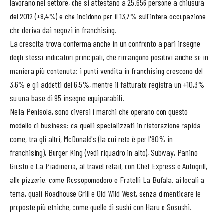
lavorano nel settore, che si attestano a 25.656 persone a chiusura
del 2012 (+8,4%) e che incidono per il 13,7% sull'intera occupazione
che deriva dai negozi in franchising.
La crescita trova conferma anche in un confronto a pari insegne
degli stessi indicatori principali, che rimangono positivi anche se in
maniera più contenuta: i punti vendita in franchising crescono del
3,6% e gli addetti del 6,5%, mentre il fatturato registra un +10,3%
su una base di 95 insegne equiparabili.
Nella Penisola, sono diversi i marchi che operano con questo
modello di business: da quelli specializzati in ristorazione rapida
come, tra gli altri, McDonald's (la cui rete è per l'80% in
franchising), Burger King (vedi riquadro in alto), Subway, Panino
Giusto e La Piadineria, al travel retail, con Chef Express e Autogrill,
alle pizzerie, come Rossopomodoro e Fratelli La Bufala, ai locali a
tema, quali Roadhouse Grill e Old Wild West, senza dimenticare le
proposte più etniche, come quelle di sushi con Haru e Sosushi.