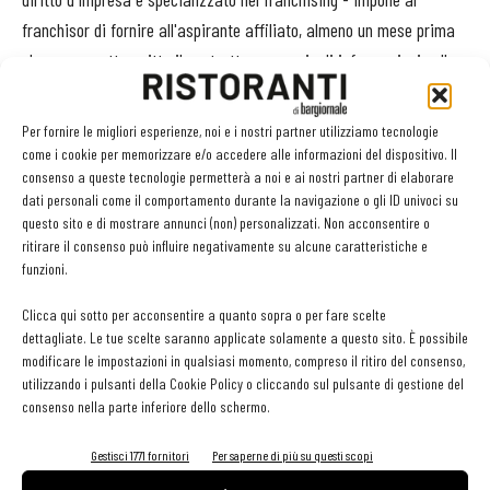
franchisor di fornire all'aspirante affiliato, almeno un mese prima
che venga sottoscritto il contratto, una serie di informazioni sulla
rete in franchising e sul contratto stesso.
Inoltre, la legge prevede che il contratto debba avere alcuni
Per fornire le migliori esperienze, noi e i nostri partner utilizziamo tecnologie
elementi fondamentali, primo tra tutti il know-how, cioè un
come i cookie per memorizzare e/o accedere alle informazioni del dispositivo. Il
consenso a queste tecnologie permetterà a noi e ai nostri partner di elaborare
patrimonio di conoscenze, nozioni, esperienza, procedure e così via
dati personali come il comportamento durante la navigazione o gli ID univoci su
che deve avere determinati requisiti».
questo sito e di mostrare annunci (non) personalizzati. Non acconsentire o
ritirare il consenso può influire negativamente su alcune caratteristiche e
funzioni.
Attenzione alla durata del contratto
Un aspetto sul quale conviene soffermare l'attenzione prima della
Clicca qui sotto per acconsentire a quanto sopra o per fare scelte
firma è la durata: «La legge prevede una durata minima di 3 anni -
dettagliate. Le tue scelte saranno applicate solamente a questo sito. È possibile
modificare le impostazioni in qualsiasi momento, compreso il ritiro del consenso,
continua Pandolfini -, ma quella media è di 5 o 6 anni e nella
utilizzando i pulsanti della Cookie Policy o cliccando sul pulsante di gestione del
maggior parte dei casi non è prevista per l'affiliato la possibilità di
consenso nella parte inferiore dello schermo.
recedere dal contratto, oppure è prevista previo pagamento di
penali onerose. Ciò dà spesso luogo a contenzioso, che potrebbe
Gestisci 1771 fornitori
Per saperne di più su questi scopi
essere invece evitato prevedendo una durata consona agli