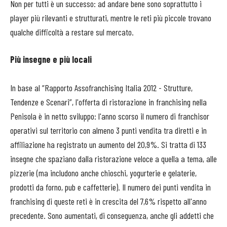
Non per tutti è un successo: ad andare bene sono soprattutto i
player più rilevanti e strutturati, mentre le reti più piccole trovano
qualche difficoltà a restare sul mercato.
Più insegne e più locali
In base al “Rapporto Assofranchising Italia 2012 - Strutture,
Tendenze e Scenari”, l'offerta di ristorazione in franchising nella
Penisola è in netto sviluppo: l'anno scorso il numero di franchisor
operativi sul territorio con almeno 3 punti vendita tra diretti e in
affiliazione ha registrato un aumento del 20,9%. Si tratta di 133
insegne che spaziano dalla ristorazione veloce a quella a tema, alle
pizzerie (ma includono anche chioschi, yogurterie e gelaterie,
prodotti da forno, pub e caffetterie). Il numero dei punti vendita in
franchising di queste reti è in crescita del 7,6% rispetto all'anno
precedente. Sono aumentati, di conseguenza, anche gli addetti che