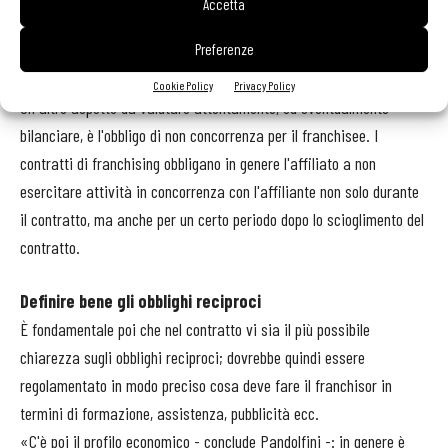
Accetta
interessi delle parti e/o la possibilità di recedere dal contratto
Preferenze
senza oneri eccessivi».
Cookie Policy
Privacy Policy
Un altro aspetto da valutare attentamente, ed eventualmente
bilanciare, è l'obbligo di non concorrenza per il franchisee. I
contratti di franchising obbligano in genere l'affiliato a non
esercitare attività in concorrenza con l'affiliante non solo durante
il contratto, ma anche per un certo periodo dopo lo scioglimento del
contratto.
Definire bene gli obblighi reciproci
È fondamentale poi che nel contratto vi sia il più possibile
chiarezza sugli obblighi reciproci; dovrebbe quindi essere
regolamentato in modo preciso cosa deve fare il franchisor in
termini di formazione, assistenza, pubblicità ecc.
«C'è poi il profilo economico - conclude Pandolfini -: in genere è