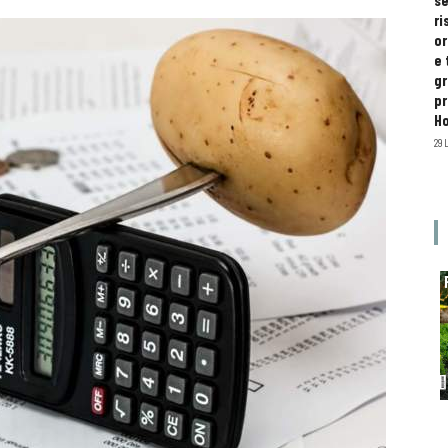
se
ri
or
e 
gr
pr
H
29 