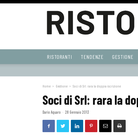
Ristoranti
RISTORANTI
TENDENZE
GESTIONE
Web
Home
Gestione
Soci di Srl: rara la doppia iscrizione
Soci di Srl: rara la d
Dario Aquaro
-
28 Gennaio 2013