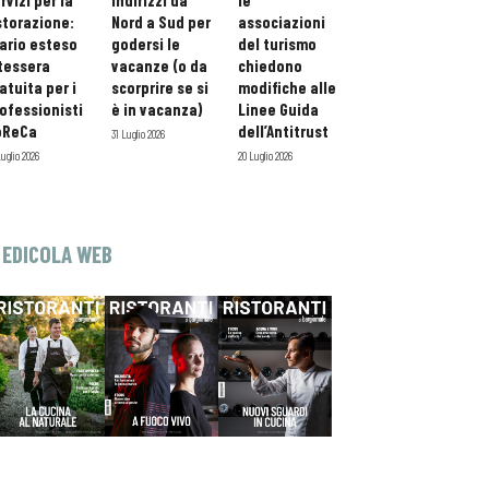
rvizi per la
indirizzi da
le
storazione:
Nord a Sud per
associazioni
ario esteso
godersi le
del turismo
tessera
vacanze (o da
chiedono
atuita per i
scorprire se si
modifiche alle
ofessionisti
è in vacanza)
Linee Guida
oReCa
dell’Antitrust
31 Luglio 2026
Luglio 2026
20 Luglio 2026
EDICOLA WEB