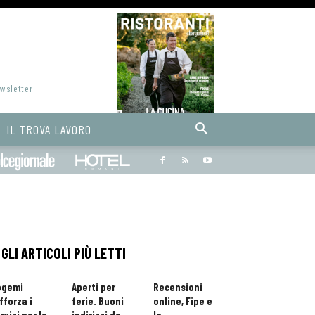
ewsletter
IL TROVA LAVORO
Bargiornale
dolcegiornale
Hoteldomani
GLI ARTICOLI PIÙ LETTI
ogemi
Aperti per
Recensioni
fforza i
ferie. Buoni
online, Fipe e