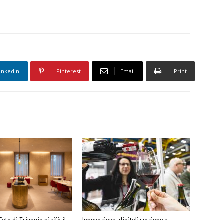
inkedin
Pinterest
Email
Print
Fata di Triuggio si rifà il
Innovazione, digitalizzazione e