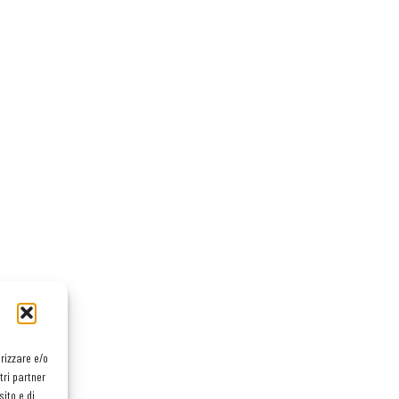
orizzare e/o
tri partner
ito e di