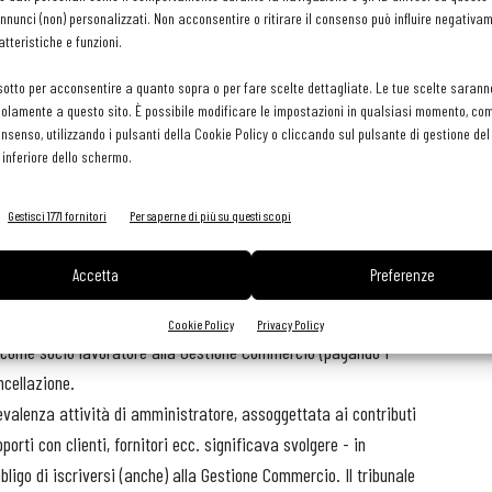
oratore.
nunci (non) personalizzati. Non acconsentire o ritirare il consenso può influire negativa
tteristiche e funzioni.
o
di gestione
sotto per acconsentire a quanto sopra o per fare scelte dettagliate. Le tue scelte sarann
omma 11, del Dl 78/2010) ha però ridisegnato un po’ il quadro.
olamente a questo sito. È possibile modificare le impostazioni in qualsiasi momento, com
consenso, utilizzando i pulsanti della Cookie Policy o cliccando sul pulsante di gestione d
connaturato alle sole Gestioni Artigiani e
 inferiore dello schermo.
sa di fatto obbligatoria la doppia iscrizione ogni volta in cui
operativa”.
Gestisci 1771 fornitori
Per saperne di più su questi scopi
Accetta
Preferenze
le di Milano (sentenza 2581 del 6 giugno 2011): il socio di una Srl
Cookie Policy
Privacy Policy
i come socio lavoratore alla Gestione Commercio (pagando i
ncellazione.
evalenza attività di amministratore, assoggettata ai contributi
porti con clienti, fornitori ecc. significava svolgere - in
bbligo di iscriversi (anche) alla Gestione Commercio. Il tribunale