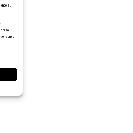
mente su
o
preso il
el consenso