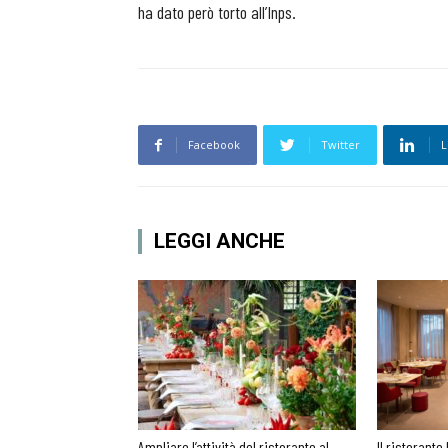
ha dato però torto all’Inps.
Facebook
Twitter
L
LEGGI ANCHE
Ampliare l’attività del ristorante al
Il ristorante 