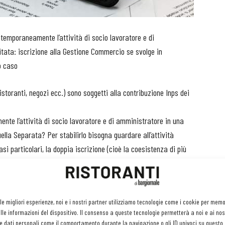
ntemporaneamente l’attività di socio lavoratore e di
mitata: iscrizione alla Gestione Commercio se svolge in
ro caso
istoranti, negozi ecc.) sono soggetti alla contribuzione Inps dei
te l’attività di socio lavoratore e di amministratore in una
lla Separata? Per stabilirlo bisogna guardare all’attività
i particolari, la doppia iscrizione (cioè la coesistenza di più
 2010 la Cassazione (sentenza 3240 del 12 febbraio) ha ribadito
mercio (soci) e alla Gestione Separata (amministratori).
 le migliori esperienze, noi e i nostri partner utilizziamo tecnologie come i cookie per mem
e forme di assicurazione obbligatoria, deve quindi iscriversi
le informazioni del dispositivo. Il consenso a queste tecnologie permetterà a noi e ai nos
si dedica in modo prevalente: Separata se è l’attività di
e dati personali come il comportamento durante la navigazione o gli ID univoci su questo s