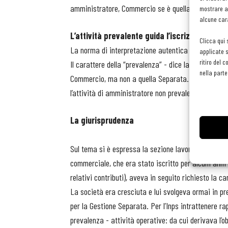
amministratore, Commercio se è quella di socio lav
mostrare an
alcune cara
L’attività prevalente guida l’iscrizione al tip
Clicca qui 
La norma di interpretazione autentica (articolo 12, c
applicate s
ritiro del 
Il carattere della “prevalenza” - dice la norma - è 
nella parte
Commercio, ma non a quella Separata. Si è quindi re
l’attività di amministratore non prevale su quella “
La giurisprudenza
Sul tema si è espressa la sezione lavoro del Tribuna
commerciale, che era stato iscritto per alcuni ann
relativi contributi), aveva in seguito richiesto la ca
La società era cresciuta e lui svolgeva ormai in pr
per la Gestione Separata. Per l’Inps intrattenere rap
prevalenza - attività operative: da cui derivava l’o