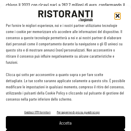
chiuso il 2022 con ricavi pari a 262,7 milioni di euro, confermando il
monoporzionato come prodotto principale e con una crescita nel
canale Gdo del +36,1% a valore, significativamente superiore alla
Per fornire le migliori esperienze, noi e i nostri partner utilizziamo tecnologie
media del canale (+9,6 per cento).
come i cookie per memorizzare e/o accedere alle informazioni del dispositivo. Il
consenso a queste tecnologie permetterà a noi e ai nostri partner di elaborare
dati personali come il comportamento durante la navigazione o gli ID univoci su
Sempre a doppia cifra è continuata la crescita nell’e-commerce e
questo sito e di mostrare annunci (non) personalizzati. Non acconsentire o
in ultimo si è ulteriormente consolidata la presenza nel canale
ritirare il consenso può influire negativamente su alcune caratteristiche e
specializzato, rappresentato dai
negozi che vendono cialde e
funzioni.
capsule
, dove Borbone resta il leader. L’estero ha registrato una
Clicca qui sotto per acconsentire a quanto sopra o per fare scelte
crescita del 22%.
dettagliate. Le tue scelte saranno applicate solamente a questo sito. È possibile
modificare le impostazioni in qualsiasi momento, compreso il ritiro del consenso,
utilizzando i pulsanti della Cookie Policy o cliccando sul pulsante di gestione del
TAG
caffè
espresso
consenso nella parte inferiore dello schermo.
Gestisci 1771 fornitori
Per saperne di più su questi scopi
Accetta
Facebook
Twitter