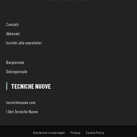
Contatti
Abbonati
Iscriviti alla newsletter
Bargiornale
Dolcegiornale
TECNICHE NUOVE
tecnichenuove.com
I libri Tecniche Nuove
Disclaimer e note legali
Privacy
Cookie Policy