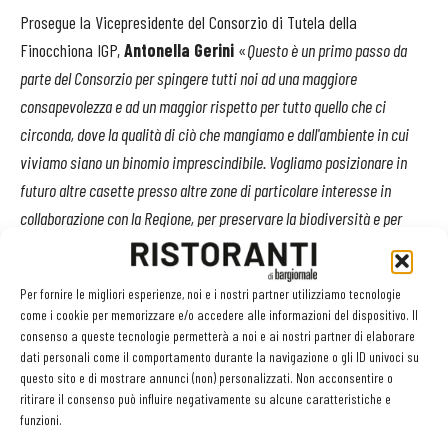
Prosegue la Vicepresidente del Consorzio di Tutela della
Finocchiona IGP,
Antonella Gerini
«
Questo è un primo passo da
parte del Consorzio per spingere tutti noi ad una maggiore
consapevolezza e ad un maggior rispetto per tutto quello che ci
circonda, dove la qualità di ciò che mangiamo e dall'ambiente in cui
viviamo siano un binomio imprescindibile. Vogliamo posizionare in
futuro altre casette presso altre zone di particolare interesse in
collaborazione con la Regione, per preservare la biodiversità e per
dare ulteriore valore ai nostri territori grazie all’aiuto delle ap
i».
Per fornire le migliori esperienze, noi e i nostri partner utilizziamo tecnologie
3Bee
come i cookie per memorizzare e/o accedere alle informazioni del dispositivo. Il
consenso a queste tecnologie permetterà a noi e ai nostri partner di elaborare
Inoltre sarà possibile per l’azienda agricola far analizzare la
dati personali come il comportamento durante la navigazione o gli ID univoci su
questo sito e di mostrare annunci (non) personalizzati. Non acconsentire o
presenza di pesticidi e sostanze chimiche presenti sui pollini e nei
ritirare il consenso può influire negativamente su alcune caratteristiche e
materiali depositati dalle api nelle casette: grazie alla
funzioni.
collaborazione con l’azienda fornitrice sarà quindi possibile