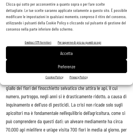
Clicca qui sotto per acconsentire a quanto sopra o per fare scelte
verificare lo stato di salute dei terreni delle coltivazioni ed il
dettagliate. Le tue scelte saranno applicate solamente a questo sito. È possibile
territorio dove le api voleranno. «
L'impollinazione gioca un ruolo
modificare le impostazioni in qualsiasi momento, compreso il ritiro del consenso,
fondamentale sulla nostra catena alimentare. Gli insetti impollinatori
utilizzando i pulsanti della Cookie Policy o cliccando sul pulsante di gestione del
consenso nella parte inferiore dello schermo.
non avendo un ruolo diretto nell'economia sono spesso sottovalutati -
spiega il CEO di 3Bee,
Niccolò Calandri
- Un'azione educativa sul
Gestisci 1771 fornitori
Per saperne di più su questi scopi
territorio risulta estremamente importante per diffondere la cultura e
Accetta
il valore delle api, permettendo di creare impollinazione e
biomonitoraggio
».
Preferenze
Cookie Policy
Privacy Policy
Un territorio con caratteristiche e colori unici, tra cui spicca il
giallo dei fiori del finocchietto selvatico che attira le api, il cui
numero, purtroppo, negli anni si è drasticamente ridotto, a causa di
inquinamento e dell'uso di pesticidi. La crisi non ricade solo sugli
apicoltori ma è fondamentale nell’equilibrio dell’agricoltura, come si
può comprendere da questi dati: un alveare mediamente ha circa
70.000 api mielifere e un’ape visita 700 fiori in media al giorno, per