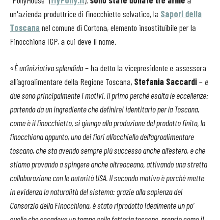
un'azienda produttrice di finocchietto selvatico, la
Sapori della
Toscana
nel comune di Cortona, elemento insostituibile per la
Finocchiona IGP, a cui deve il nome.
«
È un’iniziativa splendida
– ha detto la vicepresidente e assessora
all’agroalimentare della Regione Toscana,
Stefania Saccardi
–
e
due sono principalmente i motivi. Il primo perché esalta le eccellenze:
partendo da un ingrediente che definirei identitario per la Toscana,
come è il finocchietto, si giunge alla produzione del prodotto finito, la
finocchiona appunto, uno dei fiori all’occhiello dell’agroalimentare
toscano, che sta avendo sempre più successo anche all’estero, e che
stiamo provando a spingere anche oltreoceano, attivando una stretta
collaborazione con le autorità USA. Il secondo motivo è perché mette
in evidenza la naturalità del sistema: grazie alla sapienza del
Consorzio della Finocchiona, è stato riprodotto idealmente un po’
quello che accadeva un tempo nella fattoria toscana, proprio come il