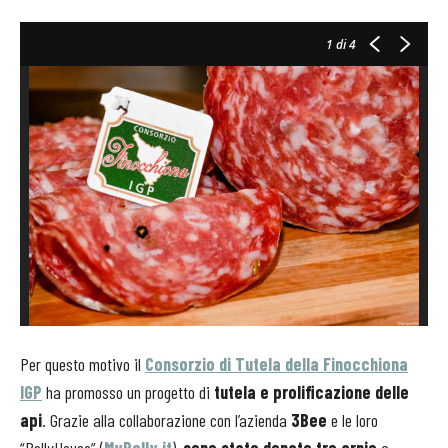
1
di 4
Per questo motivo il
Consorzio di Tutela della Finocchiona
IGP
ha promosso un progetto di
tutela e prolificazione delle
api
. Grazie alla collaborazione con l’azienda
3Bee
e le loro
“PollyHouse” (
MyPolly.it
),
sono state donate tre arnie
a