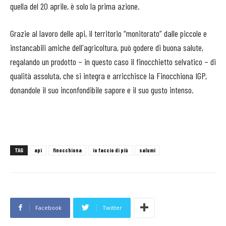
quella del 20 aprile, è solo la prima azione.
Grazie al lavoro delle api, il territorio “monitorato” dalle piccole e
instancabili amiche dell'agricoltura, può godere di buona salute,
regalando un prodotto – in questo caso il finocchietto selvatico – di
qualità assoluta, che si integra e arricchisce la Finocchiona IGP,
donandole il suo inconfondibile sapore e il suo gusto intenso.
TAG
api
finocchiona
io faccio di più
salumi
Facebook
Twitter