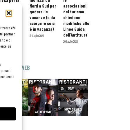
rvizi per la
indirizzi da
le
storazione:
Nord a Sud per
associazioni
#iofacciodipiù
ario esteso
godersi le
del turismo
tessera
vacanze (o da
chiedono
atuita per i
scorprire se si
modifiche alle
orizzare e/o
ofessionisti
è in vacanza)
Linee Guida
tri partner
oReCa
dell’Antitrust
31 Luglio 2026
ito e di
Luglio 2026
20 Luglio 2026
mente su
o
EDICOLA WEB
preso il
el consenso