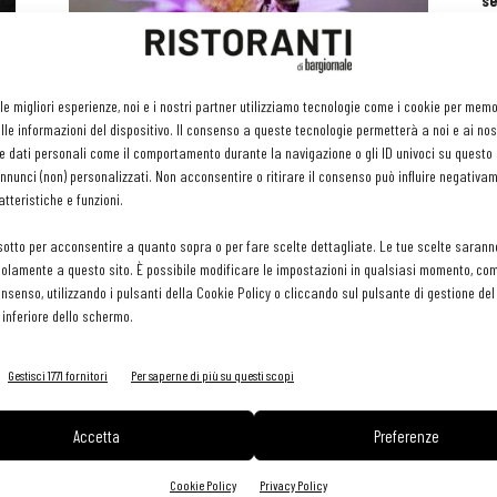
se
ri
or
e 
Il Consorzio di Tutela della
gr
 le migliori esperienze, noi e i nostri partner utilizziamo tecnologie come i cookie per mem
Finocchiona IGP dona api a
pr
le informazioni del dispositivo. Il consenso a queste tecnologie permetterà a noi e ai nos
H
un’azienda...
e dati personali come il comportamento durante la navigazione o gli ID univoci su questo s
29 
Martino Ragusa
-
20 Aprile 2021
nunci (non) personalizzati. Non acconsentire o ritirare il consenso può influire negativa
tteristiche e funzioni.
sotto per acconsentire a quanto sopra o per fare scelte dettagliate. Le tue scelte sarann
olamente a questo sito. È possibile modificare le impostazioni in qualsiasi momento, com
consenso, utilizzando i pulsanti della Cookie Policy o cliccando sul pulsante di gestione d
 inferiore dello schermo.
Gestisci 1771 fornitori
Per saperne di più su questi scopi
e
Accetta
Preferenze
Cookie Policy
Privacy Policy