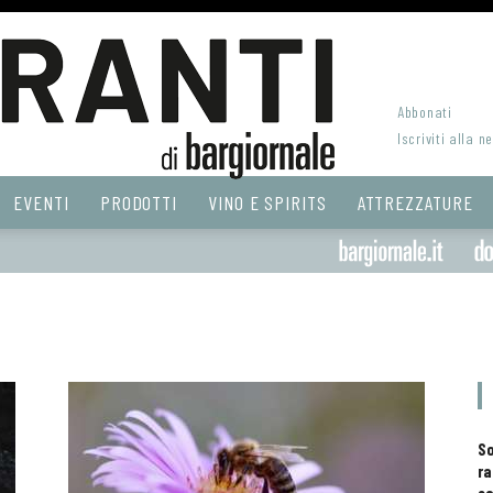
Abbonati
Iscriviti alla n
EVENTI
PRODOTTI
VINO E SPIRITS
ATTREZZATURE
S
ra