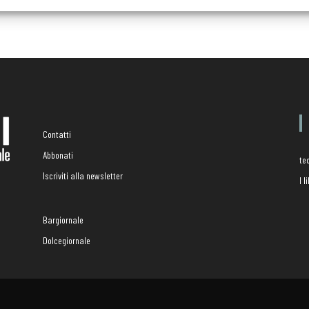
Contatti
Abbonati
te
Iscriviti alla newsletter
I 
Bargiornale
Dolcegiornale