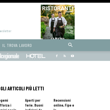
ewsletter
IL TROVA LAVORO
Bargiornale
dolcegiornale
Hoteldomani
GLI ARTICOLI PIÙ LETTI
ogemi
Aperti per
Recensioni
fforza i
ferie. Buoni
online, Fipe e