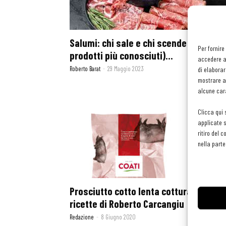
Salumi: chi sale e chi scende (tra i
Per fornire
prodotti più conosciuti)...
accedere al
Roberto Barat
-
29 Maggio 2023
di elaborar
mostrare an
alcune cara
Clicca qui 
applicate s
ritiro del 
nella parte
Prosciutto cotto lenta cottura Coati: l
ricette di Roberto Carcangiu
Redazione
-
8 Giugno 2020