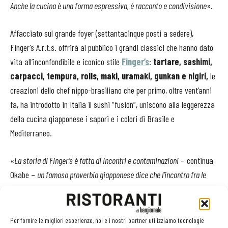
Anche la cucina è una forma espressiva, è racconto e condivisione».
Affacciato sul grande foyer (settantacinque posti a sedere),
Finger’s A.r.t.s. offrirà al pubblico i grandi classici che hanno dato
vita all’inconfondibile e iconico stile
Finger’s
:
tartare, sashimi,
carpacci, tempura, rolls, maki, uramaki, gunkan e nigiri,
le
creazioni dello chef nippo-brasiliano che per primo, oltre vent’anni
fa, ha introdotto in Italia il sushi “fusion”, uniscono alla leggerezza
della cucina giapponese i sapori e i colori di Brasile e
Mediterraneo.
«La storia di Finger’s è fatta di incontri e contaminazioni
– continua
Okabe –
un famoso proverbio giapponese dice che l’incontro fra le
persone è dove tutto ha inizio... Sono onorato di portare la mia cucina
in un luogo che vive di arti performative e cultura: insieme alla danza,
alla musica e al teatro ora ci saranno anche le creazioni di Finger’s».
Per fornire le migliori esperienze, noi e i nostri partner utilizziamo tecnologie