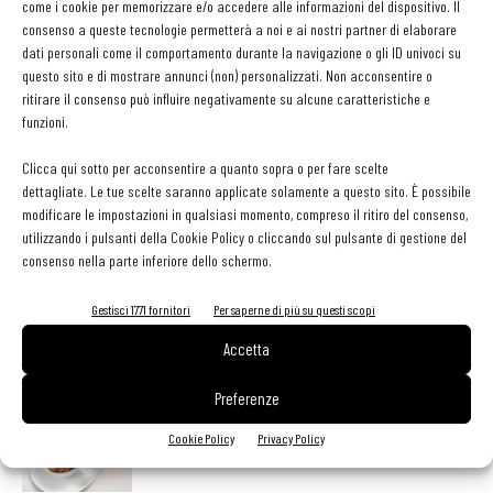
come i cookie per memorizzare e/o accedere alle informazioni del dispositivo. Il
consenso a queste tecnologie permetterà a noi e ai nostri partner di elaborare
Finger’s A.r.t.s., che seguirà la programmazione del Tam Teatro
dati personali come il comportamento durante la navigazione o gli ID univoci su
Arcimboldi,
sarà aperto anche a pranzo con la formula Bento.
questo sito e di mostrare annunci (non) personalizzati. Non acconsentire o
ritirare il consenso può influire negativamente su alcune caratteristiche e
funzioni.
TAG
nuove aperture
sushi bar
Clicca qui sotto per acconsentire a quanto sopra o per fare scelte
dettagliate. Le tue scelte saranno applicate solamente a questo sito. È possibile
modificare le impostazioni in qualsiasi momento, compreso il ritiro del consenso,
utilizzando i pulsanti della Cookie Policy o cliccando sul pulsante di gestione del
consenso nella parte inferiore dello schermo.
Facebook
Twitter
Gestisci 1771 fornitori
Per saperne di più su questi scopi
Accetta
LEGGI ANCHE
Preferenze
Metti il gusto del caffè a tutto pasto
Cookie Policy
Privacy Policy