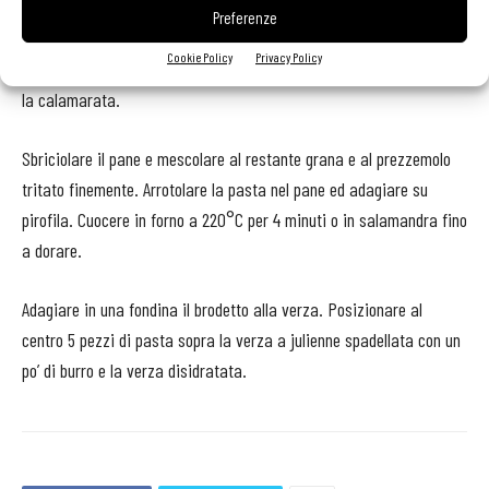
moscata, formaggio e carote crude.
Preferenze
Cookie Policy
Privacy Policy
Avvolgere la puré in una fettina piccola di prosciutto crudo e farcire
la calamarata.
Sbriciolare il pane e mescolare al restante grana e al prezzemolo
tritato finemente. Arrotolare la pasta nel pane ed adagiare su
pirofila. Cuocere in forno a 220°C per 4 minuti o in salamandra fino
a dorare.
Adagiare in una fondina il brodetto alla verza. Posizionare al
centro 5 pezzi di pasta sopra la verza a julienne spadellata con un
po’ di burro e la verza disidratata.