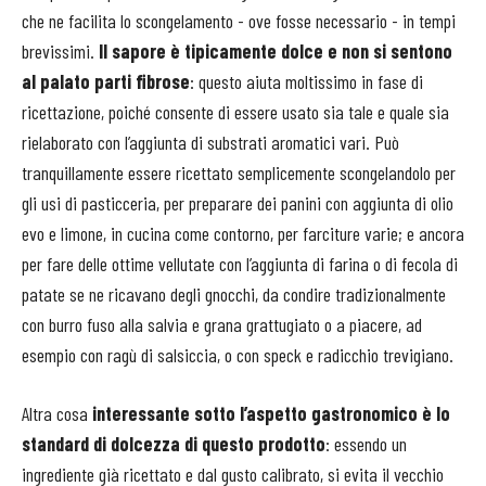
che ne facilita lo scongelamento - ove fosse necessario - in tempi
brevissimi.
Il sapore è tipicamente dolce e non si sentono
al palato parti fibrose
: questo aiuta moltissimo in fase di
ricettazione, poiché consente di essere usato sia tale e quale sia
rielaborato con l’aggiunta di substrati aromatici vari. Può
tranquillamente essere ricettato semplicemente scongelandolo per
gli usi di pasticceria, per preparare dei panini con aggiunta di olio
evo e limone, in cucina come contorno, per farciture varie; e ancora
per fare delle ottime vellutate con l’aggiunta di farina o di fecola di
patate se ne ricavano degli gnocchi, da condire tradizionalmente
con burro fuso alla salvia e grana grattugiato o a piacere, ad
esempio con ragù di salsiccia, o con speck e radicchio trevigiano.
Altra cosa
interessante sotto l’aspetto gastronomico è lo
standard di dolcezza di questo prodotto
: essendo un
ingrediente già ricettato e dal gusto calibrato, si evita il vecchio