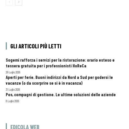
GLI ARTICOLI PIÙ LETTI
Sogemi rafforza i servizi per la ristorazione: orario esteso e
tessera gratuita per i professionisti HoReCa
29 Luglio 2026
Aperti per ferie. Buoni indirizzi da Nord a Sud per godersi le
vacanze (o da scorprire se si è in vacanza)
31 Luglio 2026
Pos, compagni di gestione. Le ultime soluzioni delle aziende
8 Luglio 2026
EDICOLA WEB