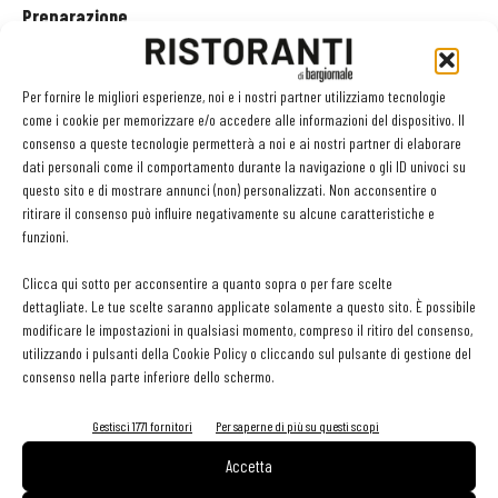
Preparazione
Cuocere la pasta in acqua salata bollente. A fine cottura scolare,
Per fornire le migliori esperienze, noi e i nostri partner utilizziamo tecnologie
rafreddare e condire con un filo d'olio evo. Disidratare una foglia di
come i cookie per memorizzare e/o accedere alle informazioni del dispositivo. Il
verza senza la parte centrale in microonde per 3 minuti (o in forno
consenso a queste tecnologie permetterà a noi e ai nostri partner di elaborare
dati personali come il comportamento durante la navigazione o gli ID univoci su
a 70°C a secco per 6 ore).
questo sito e di mostrare annunci (non) personalizzati. Non acconsentire o
ritirare il consenso può influire negativamente su alcune caratteristiche e
Tagliare la verza a julienne. Tenerne da parte il 20%. Porre a
funzioni.
stufare nel burro la verza. Bagnare con brodo e portare a metà
Clicca qui sotto per acconsentire a quanto sopra o per fare scelte
cottura. Aggiungere il latte, regolare di gusto e ridurre per altri 5
dettagliate. Le tue scelte saranno applicate solamente a questo sito. È possibile
minuti. Frullare il tutto. La salsa alle verze dovrà risultare
modificare le impostazioni in qualsiasi momento, compreso il ritiro del consenso,
"morbida" e non troppo densa.
utilizzando i pulsanti della Cookie Policy o cliccando sul pulsante di gestione del
consenso nella parte inferiore dello schermo.
Sbollentare il 20% della verza restante in acqua bollente salata
Gestisci 1771 fornitori
Per saperne di più su questi scopi
prima di saltarla al burro. Mondare e tagliare le carote a brunoise
Accetta
mm 1x1. Scongelare la puré di zucca e carote. Regolare di sale noce