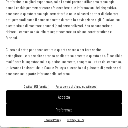
Per fornire le migliori esperienze, noi e i nostri partner utilizziamo tecnologie
e tagliarli a cubetti. Trifolare i funghi con aglio e prezzemolo. A
come i cookie per memorizzare e/o accedere alle informazioni del dispositivo. Il
cottura ultimata spadellare il riso. Affettare le capesante, condire
consenso a queste tecnologie permetterà a noi e ai nostri partner di elaborare
con olio, prezzemolo tritato, timo e buccia di limone. Porzionare in
dati personali come il comportamento durante la navigazione o gli ID univoci su
questo sito e di mostrare annunci (non) personalizzati. Non acconsentire o
un ring il riso, adagiarvi sopra le capesante a ventaglio e decorare
ritirare il consenso può influire negativamente su alcune caratteristiche e
con foglioline di prezzemolo novello, pepe verde e olio evo
funzioni.
Clicca qui sotto per acconsentire a quanto sopra o per fare scelte
TAG
piatto unico
primi piatti
riso
Riso Gallo
riso Venere
dettagliate. Le tue scelte saranno applicate solamente a questo sito. È possibile
modificare le impostazioni in qualsiasi momento, compreso il ritiro del consenso,
utilizzando i pulsanti della Cookie Policy o cliccando sul pulsante di gestione del
consenso nella parte inferiore dello schermo.
Gestisci 1771 fornitori
Per saperne di più su questi scopi
Facebook
Twitter
Accetta
Preferenze
LEGGI ANCHE
Cookie Policy
Privacy Policy