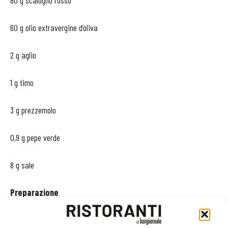
60 g olio extravergine d’oliva
2 g aglio
1 g timo
3 g prezzemolo
0,9 g pepe verde
8 g sale
Preparazione
Bollire il riso nel brodo di pesce. A cottura scolare. Mondare i funghi