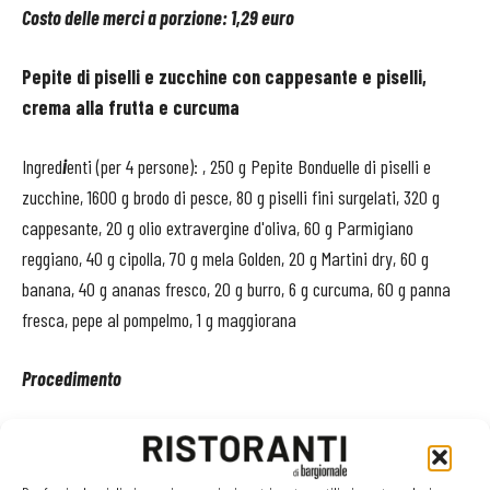
Costo delle merci a porzione: 1,29 euro
Pepite di piselli e zucchine con cappesante e piselli,
crema alla frutta e curcuma
Ingred
i
enti (per 4 persone): , 250 g Pepite Bonduelle di piselli e
zucchine, 1600 g brodo di pesce, 80 g piselli fini surgelati, 320 g
cappesante, 20 g olio extravergine d'oliva, 60 g Parmigiano
reggiano, 40 g cipolla, 70 g mela Golden, 20 g Martini dry, 60 g
banana, 40 g ananas fresco, 20 g burro, 6 g curcuma, 60 g panna
fresca, pepe al pompelmo, 1 g maggiorana
Procedimento
Tagliare il 10% dell'ananas a brunoise di mm 2x2 per guarnire.
Rosolare in un pentola la cipolla, aggiungere: frutta, curcuma, pepe