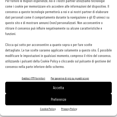
Per fornire le migliori esperienze, noi e i nostri partner utilizziamo tecnologie
al pompelmo; sfumare con Martini e quindi aggiungere la panna.
come i cookie per memorizzare e/o accedere alle informazioni del dispositivo. Il
Cuocere per 20 minuti. a fuoco dolce.
Frullare il tutto con il mixer.
consenso a queste tecnologie permetterà a noi e ai nostri partner di elaborare
Passare al setaccio. Far bollire il brodo, aggiungere le Pepite e i
dati personali come il comportamento durante la navigazione o gli ID univoci su
questo sito e di mostrare annunci (non) personalizzati. Non acconsentire o
pisellini gelo. Cuocere 7 minuti scolare e sciacquare per 1 secondo
ritirare il consenso può influire negativamente su alcune caratteristiche e
in acqua corrente. Condire le Pepite con il Parmigiano e
funzioni.
posizionare in stampi monoporzione a parallelepipedo. Porre in
Clicca qui sotto per acconsentire a quanto sopra o per fare scelte
caldo in forno. Tagliare le cappesante a fette sottili, condire con
dettagliate. Le tue scelte saranno applicate solamente a questo sito. È possibile
olio evo e maggiorana. Togliere il timballo dal forno, condire con
modificare le impostazioni in qualsiasi momento, compreso il ritiro del consenso,
salsa alla curcuma e adagiarvi le fettine di cappesante. Finire con
utilizzando i pulsanti della Cookie Policy o cliccando sul pulsante di gestione del
consenso nella parte inferiore dello schermo.
foglioline di maggiorana, cubetti di ananas e pepe al pompelmo
macinato fresco.
Gestisci 1771 fornitori
Per saperne di più su questi scopi
Accetta
Costo delle merci a porzione: 2,60 euro
Preferenze
Cookie Policy
Privacy Policy