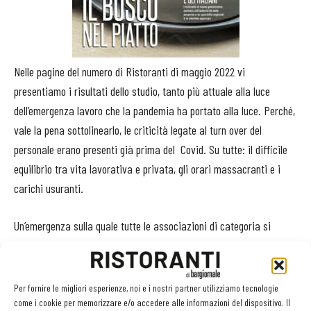
Nelle pagine del numero di Ristoranti di maggio 2022 vi
presentiamo i risultati dello studio, tanto più attuale alla luce
dell’emergenza lavoro che la pandemia ha portato alla luce. Perché,
vale la pena sottolinearlo, le criticità legate al turn over del
personale erano presenti già prima del Covid. Su tutte: il difficile
equilibrio tra vita lavorativa e privata, gli orari massacranti e i
carichi usuranti.
Un’emergenza sulla quale tutte le associazioni di categoria si
stanno dando da fare. Così, durante l’ultimo Simposio Apci, oltre
200 cuochi hanno iniziato a riflettere insieme su regole di ingaggio
e condizioni di lavoro per aiutare i giovani ad accedere con
Per fornire le migliori esperienze, noi e i nostri partner utilizziamo tecnologie
passione alla professione. Spunti e riflessioni per la redazione di
come i cookie per memorizzare e/o accedere alle informazioni del dispositivo. Il