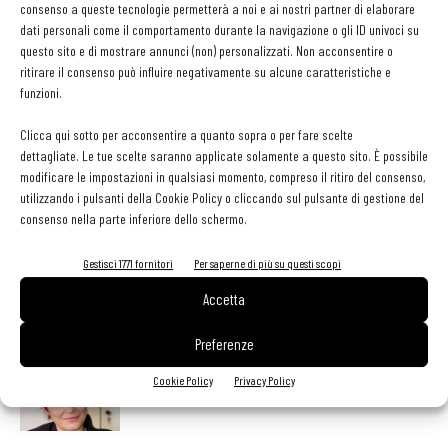
consenso a queste tecnologie permetterà a noi e ai nostri partner di elaborare
un manifesto della figura professionale di cuoco. Per continuare a
dati personali come il comportamento durante la navigazione o gli ID univoci su
esserci, come categoria e come persone.
questo sito e di mostrare annunci (non) personalizzati. Non acconsentire o
ritirare il consenso può influire negativamente su alcune caratteristiche e
funzioni.
TAG
Apci
Cristina Bowerman
Clicca qui sotto per acconsentire a quanto sopra o per fare scelte
dettagliate. Le tue scelte saranno applicate solamente a questo sito. È possibile
modificare le impostazioni in qualsiasi momento, compreso il ritiro del consenso,
utilizzando i pulsanti della Cookie Policy o cliccando sul pulsante di gestione del
consenso nella parte inferiore dello schermo.
Facebook
Twitter
Gestisci 1771 fornitori
Per saperne di più su questi scopi
Accetta
LEGGI ANCHE
Preferenze
Non è colpa della pasta in bianco
Cookie Policy
Privacy Policy