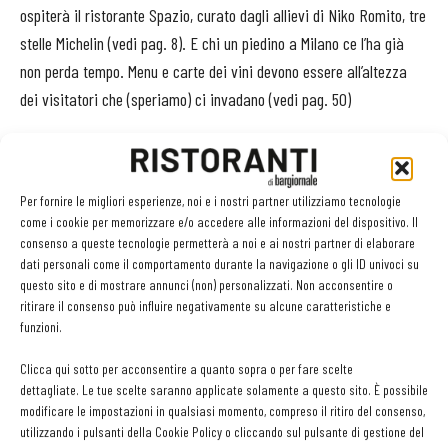
ospiterà il ristorante Spazio, curato dagli allievi di Niko Romito, tre
stelle Michelin (vedi pag. 8). E chi un piedino a Milano ce l’ha già
non perda tempo. Menu e carte dei vini devono essere all’altezza
dei visitatori che (speriamo) ci invadano (vedi pag. 50)
Per fornire le migliori esperienze, noi e i nostri partner utilizziamo tecnologie
come i cookie per memorizzare e/o accedere alle informazioni del dispositivo. Il
Facebook
Twitter
Linkedin
consenso a queste tecnologie permetterà a noi e ai nostri partner di elaborare
dati personali come il comportamento durante la navigazione o gli ID univoci su
questo sito e di mostrare annunci (non) personalizzati. Non acconsentire o
ritirare il consenso può influire negativamente su alcune caratteristiche e
LEGGI ANCHE
funzioni.
Clicca qui sotto per acconsentire a quanto sopra o per fare scelte
Non è colpa della pasta in bianco
dettagliate. Le tue scelte saranno applicate solamente a questo sito. È possibile
modificare le impostazioni in qualsiasi momento, compreso il ritiro del consenso,
utilizzando i pulsanti della Cookie Policy o cliccando sul pulsante di gestione del