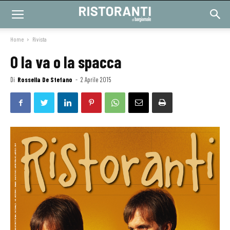
Home
Rivista
O la va o la spacca
Di
Rossella De Stefano
-
2 Aprile 2015