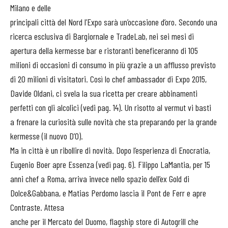
Milano e delle
principali città del Nord l’Expo sarà un’occasione d’oro. Secondo una
ricerca esclusiva di Bargiornale e TradeLab, nei sei mesi di
apertura della kermesse bar e ristoranti beneficeranno di 105
milioni di occasioni di consumo in più grazie a un afflusso previsto
di 20 milioni di visitatori. Così lo chef ambassador di Expo 2015,
Davide Oldani, ci svela la sua ricetta per creare abbinamenti
perfetti con gli alcolici (vedi pag. 14). Un risotto al vermut vi basti
a frenare la curiosità sulle novità che sta preparando per la grande
kermesse (il nuovo D’O).
Ma in città è un ribollire di novità. Dopo l’esperienza di Enocratia,
Eugenio Boer apre Essenza (vedi pag. 6). Filippo LaMantia, per 15
anni chef a Roma, arriva invece nello spazio dell’ex Gold di
Dolce&Gabbana, e Matias Perdomo lascia il Pont de Ferr e apre
Contraste. Attesa
anche per il Mercato del Duomo, flagship store di Autogrill che