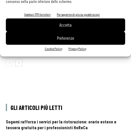
consenso nella parte inferiore dello schermo.
Perché servono più talenti
Gestisci 1771 fornitori
Per saperne di più su questi scopi
Accetta
Cardoncelli, ricette per ravioli e risotto
Preferenze
Cookie Policy
Privacy Policy
GLI ARTICOLI PIÙ LETTI
Sogemi rafforza i servizi per la ristorazione: orario esteso e
tessera gratuita per i professionisti HoReCa