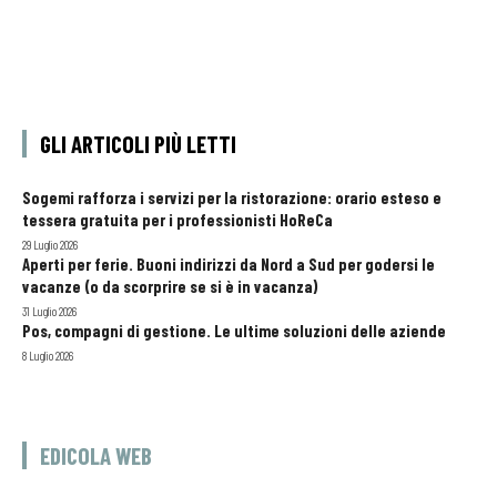
GLI ARTICOLI PIÙ LETTI
Sogemi rafforza i servizi per la ristorazione: orario esteso e
tessera gratuita per i professionisti HoReCa
29 Luglio 2026
Aperti per ferie. Buoni indirizzi da Nord a Sud per godersi le
vacanze (o da scorprire se si è in vacanza)
31 Luglio 2026
Pos, compagni di gestione. Le ultime soluzioni delle aziende
8 Luglio 2026
EDICOLA WEB