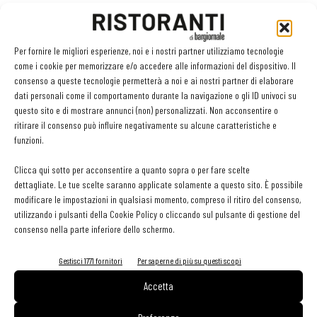
1
Vito Mollica
- Il Palagio Four Seasons - Firenze
Per fornire le migliori esperienze, noi e i nostri partner utilizziamo tecnologie
2
Deborah Corsi
- Ristorante La Perla del Mare – San Vincenzo
come i cookie per memorizzare e/o accedere alle informazioni del dispositivo. Il
consenso a queste tecnologie permetterà a noi e ai nostri partner di elaborare
3
Lara Pasquarelli
- Ristorante Claudio - Bergeggi
dati personali come il comportamento durante la navigazione o gli ID univoci su
questo sito e di mostrare annunci (non) personalizzati. Non acconsentire o
ritirare il consenso può influire negativamente su alcune caratteristiche e
4
Adriano Baldassarre
- Tordomatto - Roma
funzioni.
Clicca qui sotto per acconsentire a quanto sopra o per fare scelte
5
Sarah Ciccolini
- Santo Palato - Roma
dettagliate. Le tue scelte saranno applicate solamente a questo sito. È possibile
modificare le impostazioni in qualsiasi momento, compreso il ritiro del consenso,
6
Andrea Larossa
- Ristorante Larossa - Alba
utilizzando i pulsanti della Cookie Policy o cliccando sul pulsante di gestione del
consenso nella parte inferiore dello schermo.
7
Davide Del Duca
- Osteria Fernanda - Roma
Gestisci 1771 fornitori
Per saperne di più su questi scopi
8
Cristian Magri
- Ristorante Cristian Magri – Settimo Milanese
Accetta
(Mi)