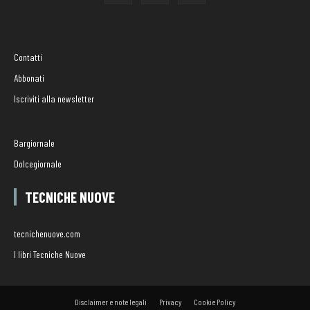
Contatti
Abbonati
Iscriviti alla newsletter
Bargiornale
Dolcegiornale
TECNICHE NUOVE
tecnichenuove.com
I libri Tecniche Nuove
Disclaimer e note legali
Privacy
Cookie Policy