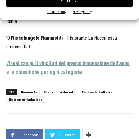
Preferenze
9
Alessandro Miocchi
e
Giuseppe Lo Iudice
- Retrobottega -
Cookie Policy
Privacy Policy
Roma
10
Michelangelo Mammoliti
- Ristorante La Madernassa –
Guarene (Cn)
Visualizza qui i vincitori del premio innovazione dell'anno
e le clessifiche per ogni categoria
TAG
Barawards
Cuoco
ristorante
Ristorante d'albergo
Ristorante rivelazione
Facebook
Twitter