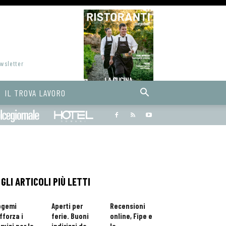
ewsletter
IL TROVA LAVORO
Bargiornale
dolcegiornale
Hoteldomani
GLI ARTICOLI PIÙ LETTI
ogemi
Aperti per
Recensioni
fforza i
ferie. Buoni
online, Fipe e