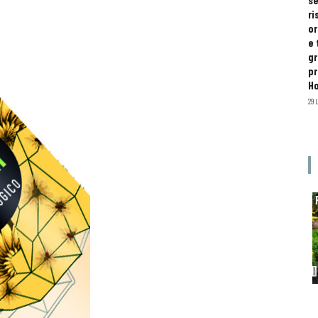
se
ri
or
e 
gr
pr
H
29 