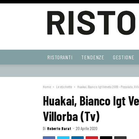
Ristoranti
RISTORANTI
TENDENZE
GESTIONE
Web
Home
Le etichette
Huakai, Bianco Igt Veneto 2019 – Pizzolato, Vill
Huakai, Bianco Igt Ve
Villorba (Tv)
Di
Roberto Barat
-
20 Aprile 2020