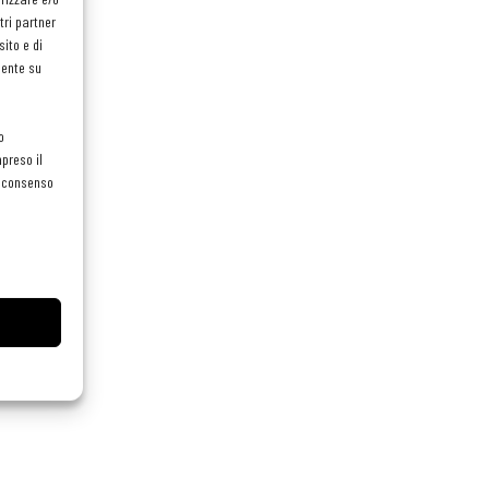
tri partner
ito e di
mente su
o
preso il
el consenso