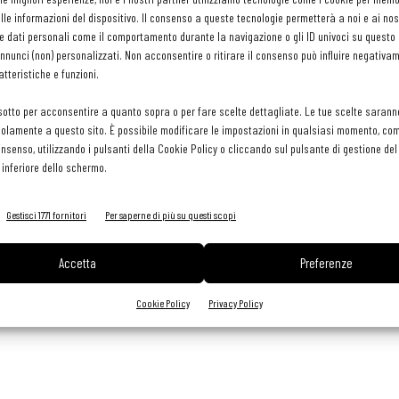
le informazioni del dispositivo. Il consenso a queste tecnologie permetterà a noi e ai nos
acidità, piuttosto persistente. All'assaggio conferma una certa
e dati personali come il comportamento durante la navigazione o gli ID univoci su questo s
nunci (non) personalizzati. Non acconsentire o ritirare il consenso può influire negativa
tteristiche e funzioni.
sotto per acconsentire a quanto sopra o per fare scelte dettagliate. Le tue scelte sarann
olamente a questo sito. È possibile modificare le impostazioni in qualsiasi momento, com
ipasti di mare cotti e crudi, con primi piatti a base di
consenso, utilizzando i pulsanti della Cookie Policy o cliccando sul pulsante di gestione d
 fresco). Bene infine con pesci bianchi al forno, fritti misti
 inferiore dello schermo.
 freschi e salumi in genere.
Gestisci 1771 fornitori
Per saperne di più su questi scopi
Accetta
Preferenze
Cookie Policy
Privacy Policy