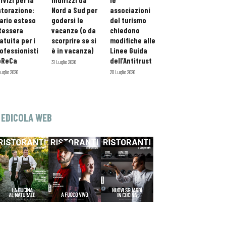
rvizi per la
indirizzi da
le
storazione:
Nord a Sud per
associazioni
ario esteso
godersi le
del turismo
tessera
vacanze (o da
chiedono
atuita per i
scorprire se si
modifiche alle
ofessionisti
è in vacanza)
Linee Guida
oReCa
dell’Antitrust
31 Luglio 2026
Luglio 2026
20 Luglio 2026
EDICOLA WEB