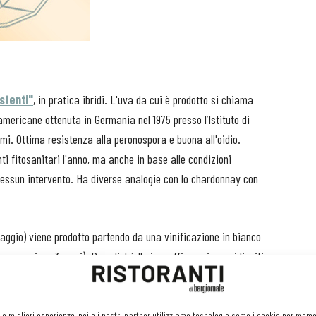
istenti"
, in pratica ibridi. L'uva da cui è prodotto si chiama
 americane ottenuta in Germania nel 1975 presso l’Istituto di
emi. Ottima resistenza alla peronospora e buona all'oidio.
 fitosanitari l'anno, ma anche in base alle condizioni
 nessun intervento. Ha diverse analogie con lo chardonnay con
iaggio) viene prodotto partendo da una vinificazione in bianco
e per circa 3 mesi). Dopodiché Il vino, affina sui propri lieviti
liamento prima del quale viene filtrato.
 naso profuma di frutta (mela e banana) e frutta secca (noce,
 le migliori esperienze, noi e i nostri partner utilizziamo tecnologie come i cookie per mem