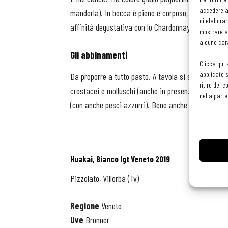
accedere al
mandorla). In bocca è pieno e corposo, di discreta 
di elaborar
affinità degustativa con lo Chardonnay.
mostrare an
alcune cara
Gli abbinamenti
Clicca qui 
applicate s
Da proporre a tutto pasto. A tavola si sposa con ant
ritiro del 
crostacei e molluschi (anche in presenza di pomodoro
nella parte
(con anche pesci azzurri). Bene anche con formaggi
Huakai, Bianco Igt Veneto 2019
Pizzolato, Villorba (Tv)
Regione
Veneto
Uve
Bronner