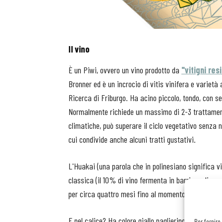
Il vino
È un Piwi, ovvero un vino prodotto da
"vitigni res
Bronner ed è un incrocio di vitis vinifera e varietà
Ricerca di Friburgo. Ha acino piccolo, tondo, con s
Normalmente richiede un massimo di 2-3 trattamenti
climatiche, può superare il ciclo vegetativo senza
cui condivide anche alcuni tratti gustativi.
L'Huakai (una parola che in polinesiano significa v
classica (il 10% di vino fermenta in barrique di rover
per circa quattro mesi fino al momento dell’imbottig
E nel calice? Ha colore giallo paglierino carico, al
Per fornire