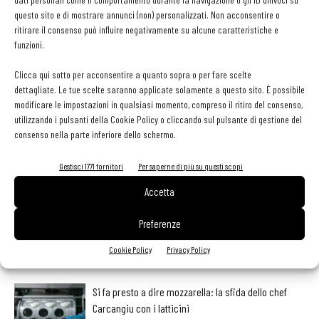
Foto in apertura: Andrea Berton (a destra) con l'executive chef
questo sito e di mostrare annunci (non) personalizzati. Non acconsentire o
Raffaele Lenzi
ritirare il consenso può influire negativamente su alcune caratteristiche e
funzioni.
Clicca qui sotto per acconsentire a quanto sopra o per fare scelte
dettagliate. Le tue scelte saranno applicate solamente a questo sito. È possibile
modificare le impostazioni in qualsiasi momento, compreso il ritiro del consenso,
Facebook
Twitter
utilizzando i pulsanti della Cookie Policy o cliccando sul pulsante di gestione del
consenso nella parte inferiore dello schermo.
Gestisci 1771 fornitori
Per saperne di più su questi scopi
LEGGI ANCHE
Accetta
Conversazioni sulle spezie, è l’ora della
Preferenze
miscelazione: parola di chef Apreda
Cookie Policy
Privacy Policy
Si fa presto a dire mozzarella: la sfida dello chef
Carcangiu con i latticini