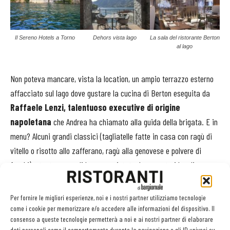
Il Sereno Hotels a Torno
Dehors vista lago
La sala del ristorante Berton
al lago
Non poteva mancare, vista la location, un ampio terrazzo esterno
affacciato sul lago dove gustare la cucina di Berton eseguita da
Raffaele Lenzi, talentuoso executive di origine
napoletana
che Andrea ha chiamato alla guida della brigata. E in
menu? Alcuni grandi classici (tagliatelle fatte in casa con ragù di
vitello o risotto allo zafferano, ragù alla genovese e polvere di
funghi) e tanto pesce di lago, acquistato da pescatori locali e
proposto in ogni portata: dagli gnocchi di patate e peperoncini
verdi in guazzetto di pesci del lago di Como al lavarello alla
Per fornire le migliori esperienze, noi e i nostri partner utilizziamo tecnologie
plancia, erbe aromatiche, zucchine.
come i cookie per memorizzare e/o accedere alle informazioni del dispositivo. Il
consenso a queste tecnologie permetterà a noi e ai nostri partner di elaborare
dati personali come il comportamento durante la navigazione o gli ID univoci su