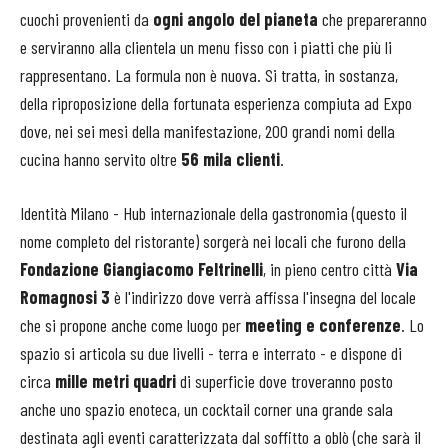
cuochi provenienti da
ogni angolo del pianeta
che prepareranno
e serviranno alla clientela un menu fisso con i piatti che più li
rappresentano. La formula non è nuova. Si tratta, in sostanza,
della riproposizione della fortunata esperienza compiuta ad Expo
dove, nei sei mesi della manifestazione, 200 grandi nomi della
cucina hanno servito oltre
56 mila clienti
.
Identità Milano - Hub internazionale della gastronomia (questo il
nome completo del ristorante) sorgerà nei locali che furono della
Fondazione Giangiacomo Feltrinelli
, in pieno centro città
Via
Romagnosi 3
è l'indirizzo dove verrà affissa l'insegna del locale
che si propone anche come luogo per
meeting e conferenze
. Lo
spazio si articola su due livelli - terra e interrato - e dispone di
circa
mille metri quadri
di superficie dove troveranno posto
anche uno spazio enoteca, un cocktail corner una grande sala
destinata agli eventi caratterizzata dal soffitto a oblò (che sarà il