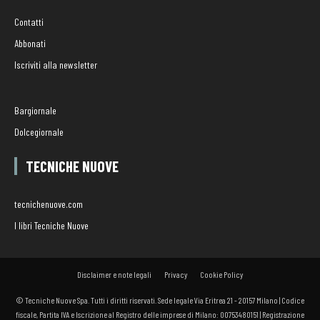
Contatti
Abbonati
Iscriviti alla newsletter
Bargiornale
Dolcegiornale
TECNICHE NUOVE
tecnichenuove.com
I libri Tecniche Nuove
Disclaimer e note legali
Privacy
Cookie Policy
© Tecniche Nuove Spa. Tutti i diritti riservati. Sede legale Via Eritrea 21 - 20157 Milano | Codice
fiscale, Partita IVA e Iscrizione al Registro delle imprese di Milano: 00753480151 | Registrazione