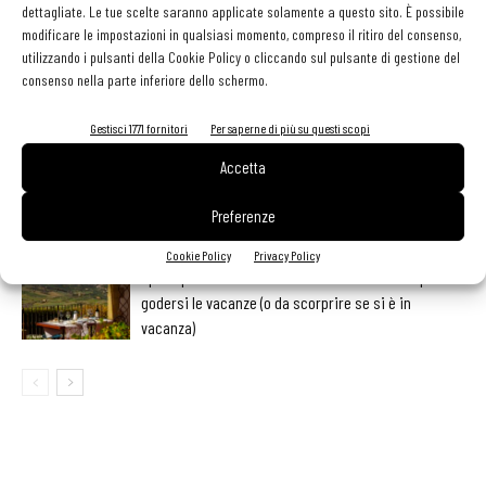
dettagliate. Le tue scelte saranno applicate solamente a questo sito. È possibile
LEGGI ANCHE
modificare le impostazioni in qualsiasi momento, compreso il ritiro del consenso,
utilizzando i pulsanti della Cookie Policy o cliccando sul pulsante di gestione del
Metti il gusto del caffè a tutto pasto
consenso nella parte inferiore dello schermo.
Gestisci 1771 fornitori
Per saperne di più su questi scopi
Accetta
Ampliare l’attività del ristorante al catering? Sì, ma la
scelta giusta è puntare sul premium
Preferenze
Cookie Policy
Privacy Policy
Aperti per ferie. Buoni indirizzi da Nord a Sud per
godersi le vacanze (o da scorprire se si è in
vacanza)