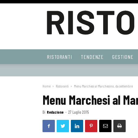
Ristoranti
RISTORANTI
TENDENZE
GESTIONE
Web
Home
Ristoranti
Menu Marchesi al Marchesino, da settembre
Menu Marchesi al Ma
Di
Redazione
-
27 Luglio 2015