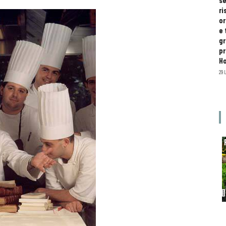
se
ri
or
e 
gr
pr
H
29 