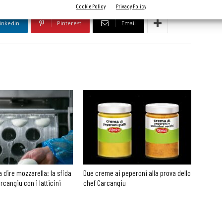
Cookie Policy
Privacy Policy
inkedin
Pinterest
Email
a dire mozzarella: la sfida
Due creme ai peperoni alla prova dello
rcangiu con i latticini
chef Carcangiu