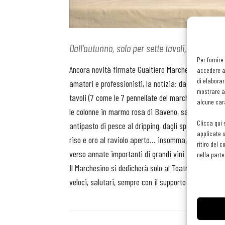
Dall'autunno, solo per sette tavoli, prende il 
Per fornire
Ancora novità firmate Gualtiero Marchesi. Dopo l'Ac
accedere al
di elaborar
amatori e professionisti, la notizia: da settembre e
mostrare an
tavoli (7 come le 7 pennellate del marchio di Marches
alcune cara
le colonne in marmo rosa di Baveno, sarà possibile 
Clicca qui 
antipasto di pesce al dripping, dagli spaghetti fred
applicate s
riso e oro al raviolo aperto... insomma, i grandi pi
ritiro del 
verso annate importanti di grandi vini italiani e fra
nella parte
Il Marchesino si dedicherà solo al Teatro della Scal
veloci, salutari, sempre con il supporto dell'iPad c