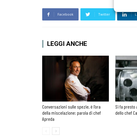
Facebook
Twitter
L
LEGGI ANCHE
Conversazioni sulle spezie, è l’ora
Si fa presto 
della miscelazione: parola di chef
dello chef Ca
Apreda