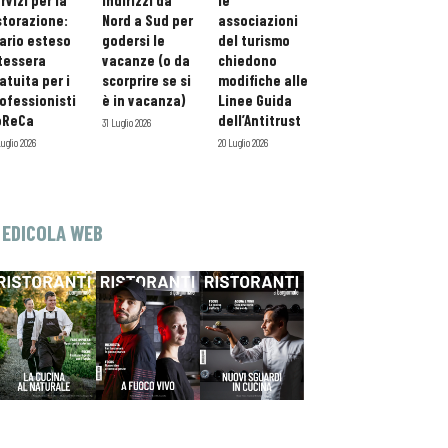
rvizi per la
indirizzi da
le
storazione:
Nord a Sud per
associazioni
ario esteso
godersi le
del turismo
tessera
vacanze (o da
chiedono
atuita per i
scorprire se si
modifiche alle
ofessionisti
è in vacanza)
Linee Guida
oReCa
dell’Antitrust
31 Luglio 2026
Luglio 2026
20 Luglio 2026
EDICOLA WEB