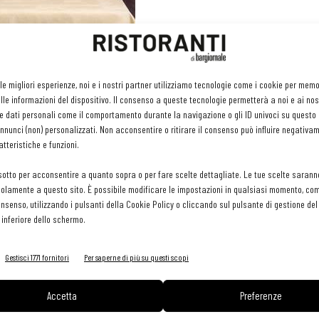
via il menu che ripropone i grandi classici dello chef
 le migliori esperienze, noi e i nostri partner utilizziamo tecnologie come i cookie per mem
cademia di via Bonvesin de la Riva, con i suoi corsi per
le informazioni del dispositivo. Il consenso a queste tecnologie permetterà a noi e ai nos
e dati personali come il comportamento durante la navigazione o gli ID univoci su questo s
ntra in vigore il menu
Marchesi al Marchesino
. Solo per 7
nunci (non) personalizzati. Non acconsentire o ritirare il consenso può influire negativa
i), nella sala interna del ristorante di piazza della Scala, oltre
tteristiche e funzioni.
ordinare piatti dalla carta classica del Maestro: dal grande
sotto per acconsentire a quanto sopra o per fare scelte dettagliate. Le tue scelte sarann
di al caviale all'insalata di capesante zenzero e pepe rosa, dal
olamente a questo sito. È possibile modificare le impostazioni in qualsiasi momento, com
atti del percorso marchesiano. Inoltre la cantina si amplierà
consenso, utilizzando i pulsanti della Cookie Policy o cliccando sul pulsante di gestione d
ncesi.
 inferiore dello schermo.
a, pre-spettacolo e dopo spettacolo, a pranzi e cene semplici e
he permette un'informazione corretta e puntuale.
Gestisci 1771 fornitori
Per saperne di più su questi scopi
Accetta
Preferenze