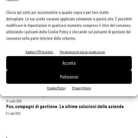
Clicca qui sotto per acconsentire a quanto sopra o per fare scelte
Dove l’orto è protagonista la serra si fa bistrot
dettagliate. Le tue scelte saranno applicate solamente a questo sito. È possibile
Margherita Toffolon
-
14 Settembre 2017
modificare le impostazioni in qualsiasi momento, compreso il ritiro del consenso,
utilizzando i pulsanti della Cookie Policy o cliccando sul pulsante di gestione del
consenso nella parte inferiore dello schermo.
Gestisci 1771 fornitori
Per saperne di più su questi scopi
GLI ARTICOLI PIÙ LETTI
Accetta
Sogemi rafforza i servizi per la ristorazione: orario esteso e
tessera gratuita per i professionisti HoReCa
Preferenze
29 Luglio 2026
Aperti per ferie. Buoni indirizzi da Nord a Sud per godersi le
Cookie Policy
Privacy Policy
vacanze (o da scorprire se si è in vacanza)
31 Luglio 2026
Pos, compagni di gestione. Le ultime soluzioni delle aziende
8 Luglio 2026