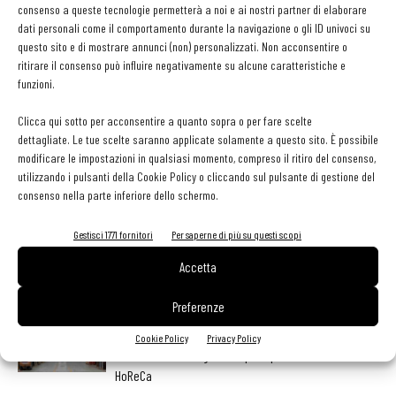
consenso a queste tecnologie permetterà a noi e ai nostri partner di elaborare
Un’oasi urbana polifunzionale dall’approccio facile immediato, dove
dati personali come il comportamento durante la navigazione o gli ID univoci su
natura e luce fanno da fil rouge.
questo sito e di mostrare annunci (non) personalizzati. Non acconsentire o
ritirare il consenso può influire negativamente su alcune caratteristiche e
funzioni.
TAG
bistrot
bologna
orto
vetro
Clicca qui sotto per acconsentire a quanto sopra o per fare scelte
dettagliate. Le tue scelte saranno applicate solamente a questo sito. È possibile
modificare le impostazioni in qualsiasi momento, compreso il ritiro del consenso,
utilizzando i pulsanti della Cookie Policy o cliccando sul pulsante di gestione del
consenso nella parte inferiore dello schermo.
Facebook
Twitter
Gestisci 1771 fornitori
Per saperne di più su questi scopi
Accetta
LEGGI ANCHE
Preferenze
contenuto sponsorizzato
Sogemi rafforza i servizi per la ristorazione: orario
Cookie Policy
Privacy Policy
esteso e tessera gratuita per i professionisti
HoReCa