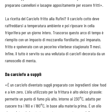
preparano cannelloni e lasagne appositamente per essere fritti».
La ricetta del Carciofo fritto alla Rufini? Il carciofo cotto deve
raffreddarsi a temperatura ambiente e poi riposare in cella
frigorifera per un giorno intero. Trascorso questo arco di tempo è
riempito con un impasto di mozzarella fiordilatte, poi impanato,
fritto e spolverato con un pecorino viterbese stagionato 11 mesi.
Infine, il tutto è servito su una vellutata di carciofi decorata da un
ramoscello di menta.
Da carciofo a supplì
«È un carciofo diventato supplì preparato con ingredienti slow food
e a km zero. L’olio utilizzato per la frittura è alto oleico girasole:
permette un punto di fumo più alto, intorno ai 230°C, adatto per
cuocere tra i 160 e i 180°C, in base alla materia prima. È un olio