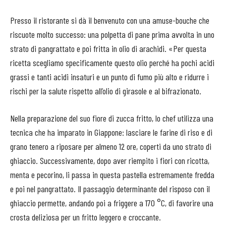
Presso il ristorante si dà il benvenuto con una amuse-bouche che
riscuote molto successo: una polpetta di pane prima avvolta in uno
strato di pangrattato e poi fritta in olio di arachidi. «Per questa
ricetta scegliamo specificamente questo olio perché ha pochi acidi
grassi e tanti acidi insaturi e un punto di fumo più alto e ridurre i
rischi per la salute rispetto all’olio di girasole e al bifrazionato.
Nella preparazione del suo fiore di zucca fritto, lo chef utilizza una
tecnica che ha imparato in Giappone: lasciare le farine di riso e di
grano tenero a riposare per almeno 12 ore, coperti da uno strato di
ghiaccio. Successivamente, dopo aver riempito i fiori con ricotta,
menta e pecorino, li passa in questa pastella estremamente fredda
e poi nel pangrattato. Il passaggio determinante del risposo con il
ghiaccio permette, andando poi a friggere a 170 °C, di favorire una
crosta deliziosa per un fritto leggero e croccante.