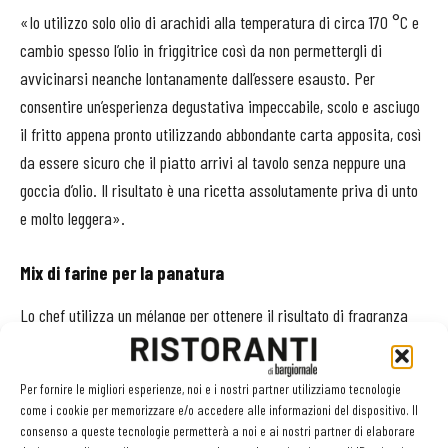
«Io utilizzo solo olio di arachidi alla temperatura di circa 170 °C e
cambio spesso l’olio in friggitrice così da non permettergli di
avvicinarsi neanche lontanamente dall’essere esausto. Per
consentire un’esperienza degustativa impeccabile, scolo e asciugo
il fritto appena pronto utilizzando abbondante carta apposita, così
da essere sicuro che il piatto arrivi al tavolo senza neppure una
goccia d’olio. Il risultato è una ricetta assolutamente priva di unto
e molto leggera».
Mix di farine per la panatura
Lo chef utilizza un mélange per ottenere il risultato di fragranza
desiderato. «Utilizzo un mix composto da tre tipi di farina: quella
prodotta dal nostro grano Senatore Cappelli coltivato presso il
Per fornire le migliori esperienze, noi e i nostri partner utilizziamo tecnologie
bioresort, la farina 0 del Molino della Giovanna e una certa
come i cookie per memorizzare e/o accedere alle informazioni del dispositivo. Il
percentuale di farina di riso. Per creare la pastella utilizzo acqua,
consenso a queste tecnologie permetterà a noi e ai nostri partner di elaborare