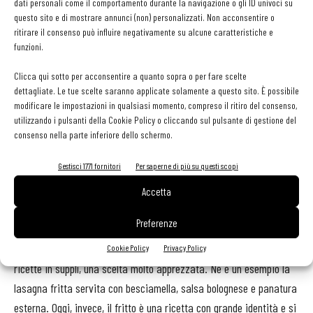
dati personali come il comportamento durante la navigazione o gli ID univoci su
né frizzante e neppure ghiacciata: il risultato finale perfetto del
questo sito e di mostrare annunci (non) personalizzati. Non acconsentire o
fritto dipende infatti dalla sua corretta densità. Quindi, il dosaggio
ritirare il consenso può influire negativamente su alcune caratteristiche e
di farina, acqua e sale avviene con estrema precisione, anche a
funzioni.
seconda del grado di umidità presente».
Clicca qui sotto per acconsentire a quanto sopra o per fare scelte
dettagliate. Le tue scelte saranno applicate solamente a questo sito. È possibile
Carciofo, principe tra i fritti
modificare le impostazioni in qualsiasi momento, compreso il ritiro del consenso,
utilizzando i pulsanti della Cookie Policy o cliccando sul pulsante di gestione del
Il carciofo fritto è tra i piatti forti della carta di Casale Rufini, al
consenso nella parte inferiore dello schermo.
cui timone c’è lo chef Marco Rufini, ex docente della Gambero Rosso
Gestisci 1771 fornitori
Per saperne di più su questi scopi
Academy. Il nonno aprì a Roma nel 1960 il ristorante che ben presto
si specializzò in fritti e pizzeria. «Negli anni è variato il concept
Accetta
del fritto, da cucina di recupero a piatto di prima scelta. Si tratta
Preferenze
di un metodo di cottura nato per riutilizzare il cibo avanzato: per
non sprecarlo, abbiamo iniziato a friggerlo trasformando molte
Cookie Policy
Privacy Policy
ricette in supplì, una scelta molto apprezzata. Ne è un esempio la
lasagna fritta servita con besciamella, salsa bolognese e panatura
esterna. Oggi, invece, il fritto è una ricetta con grande identità e si