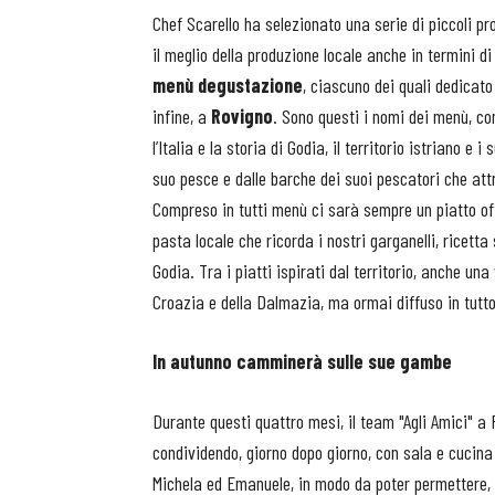
Chef Scarello ha selezionato una serie di piccoli pro
il meglio della produzione locale anche in termini d
menù degustazione
, ciascuno dei quali dedicato
infine, a
Rovigno
. Sono questi i nomi dei menù, con
l’Italia e la storia di Godia, il territorio istriano e i
suo pesce e dalle barche dei suoi pescatori che attr
Compreso in tutti menù ci sarà sempre un piatto off
pasta locale che ricorda i nostri garganelli, ricett
Godia. Tra i piatti ispirati dal territorio, anche una
Croazia e della Dalmazia, ma ormai diffuso in tutto 
In autunno camminerà sulle sue gambe
Durante questi quattro mesi, il team "Agli Amici" a
condividendo, giorno dopo giorno, con sala e cucina 
Michela ed Emanuele, in modo da poter permettere, 