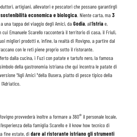
duttori, artigiani, allevatori e pescatori che possano garantirgli
i
sostenibilità economica e biologica
. Niente carta, ma
3
 a una tappa del viaggio degli Amici, da
Godia
, all’
Istria
e,
 cui Emanuele Scarello racconterà il territorio di casa, il Friuli,
 suoi migliori prodotti e, infine, la realtà di Rovigno, a partire dal
accano con le reti piene proprio sotto il ristorante.
erto dalla cucina, i Fuzi con patate e tartufo nero, la famosa
a simbolo della gastronomia istriana che qui incontra le patate di
 versione "Agli Amici "della Busera, piatto di pesce tipico della
l’Adriatico.
 Rovigno provvederà inoltre a formare a 360° il personale locale,
l’esperienza della famiglia Scarello e il know how tecnico di
a fine estate, di
dare al ristorante istriano gli strumenti