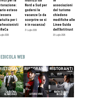
rvizi per la
indirizzi da
le
storazione:
Nord a Sud per
associazioni
ario esteso
godersi le
del turismo
tessera
vacanze (o da
chiedono
atuita per i
scorprire se si
modifiche alle
ofessionisti
è in vacanza)
Linee Guida
oReCa
dell’Antitrust
31 Luglio 2026
Luglio 2026
20 Luglio 2026
EDICOLA WEB