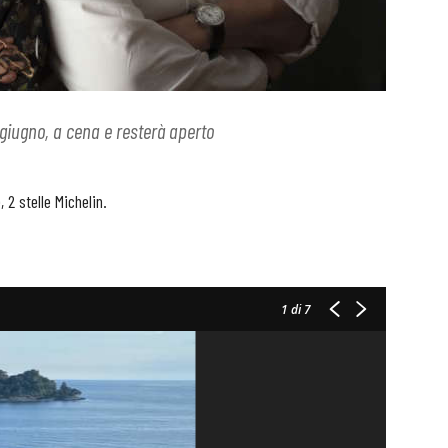
8 giugno, a cena e resterà aperto
io f
 2 stelle Michelin.
1
di 7