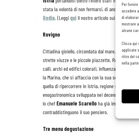
Istria
portandosi dietro l’intero staff friulano di s
Per fornire
stata la volontà di non fermarsi, di andare avanti e 
accedere al
Godia
. (Leggi
qui
il nostro articolo sui vini biologici
di elaborar
mostrare an
alcune cara
Rovigno
Clicca qui 
applicate s
Cittadina gioiello, circondata dal mare, la capitale 
ritiro del 
strette viuzze e le piccole piazzette, Rovigno è ri
nella parte
calli, archi ed edifici colorati, influenzati dallo st
la Marina, che si affaccia con la sua scenografica 
quella di ripercorrere in Istria, regione storicamente
enogastronomica sviluppata nei decenni a Godia. No
lo chef
Emanuele Scarello
ha già improntato la 
contraddistinguono il suo pensiero.
Tre menu degustazione