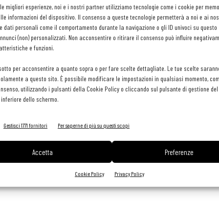
ala e cucina. A guidare la scelta di Emanuele e Michela Scarello, è
 le migliori esperienze, noi e i nostri partner utilizziamo tecnologie come i cookie per mem
riaprire, portando in Istria l’intero
bagaglio esperienziale di
le informazioni del dispositivo. Il consenso a queste tecnologie permetterà a noi e ai nos
 friulani).
e dati personali come il comportamento durante la navigazione o gli ID univoci su questo s
nunci (non) personalizzati. Non acconsentire o ritirare il consenso può influire negativa
tteristiche e funzioni.
sotto per acconsentire a quanto sopra o per fare scelte dettagliate. Le tue scelte sarann
olamente a questo sito. È possibile modificare le impostazioni in qualsiasi momento, com
istriana era fino al 1763 una vera e propria isola. Con le sue
consenso, utilizzando i pulsanti della Cookie Policy o cliccando sul pulsante di gestione d
masta incontaminata per secoli, ferma nella sua bellezza fatta di
 inferiore dello schermo.
ile veneziano. "Agli Amici" sorgerà tra il Grand Park Hotel Rovinj e
terrazza direttamente sul mare. La volontà degli Scarello è
Gestisci 1771 fornitori
Per saperne di più su questi scopi
 e culturalmente legata a filo doppio con l’Italia, l'offerta
n a caso il ristorante avrà lo stesso nome "Agli Amici", mentre
Accetta
Preferenze
cucina a Rovigno seguendo le stesse linee guida che da sempre
Cookie Policy
Privacy Policy