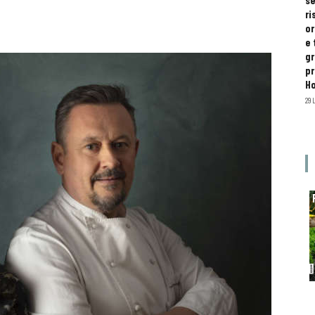
se
ri
or
e 
gr
pr
H
29 