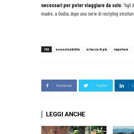
necessari per poter viaggiare da solo
. "Agli
madre, a Godia, dopo una serie di restyling struttur
TAG
ecosostenibilità
io faccio di più
riaperture
Facebook
Twitter
L
LEGGI ANCHE