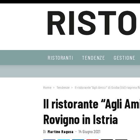
Ristoranti
RISTORANTI
TENDENZE
GESTIONE
Web
Home
Tendenze
Il ristorante “Agli Amici” di Godia (Ud) riapre a R
Il ristorante “Agli Am
Rovigno in Istria
Di
Martino Ragusa
-
14 Giugno 2021