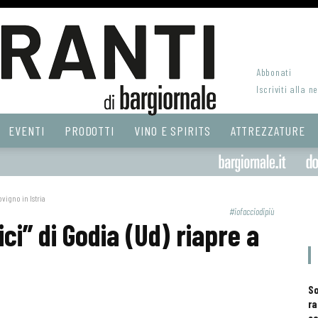
Abbonati
Iscriviti alla n
EVENTI
PRODOTTI
VINO E SPIRITS
ATTREZZATURE
ovigno in Istria
#iofacciodipiù
ici” di Godia (Ud) riapre a
S
ra