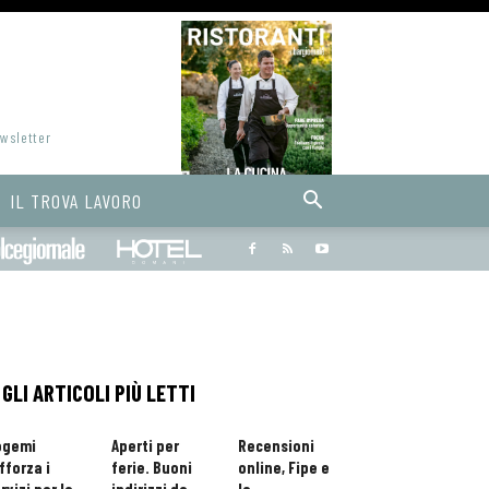
ewsletter
IL TROVA LAVORO
Bargiornale
dolcegiornale
Hoteldomani
GLI ARTICOLI PIÙ LETTI
ogemi
Aperti per
Recensioni
fforza i
ferie. Buoni
online, Fipe e