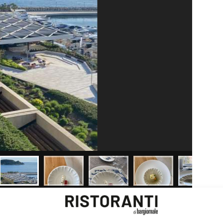
la
famiglia Scarello
trasloca da
Godia (Ud) a Rovigno in