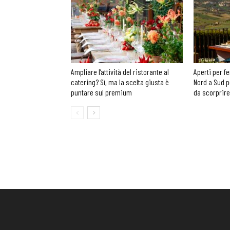
Ampliare l’attività del ristorante al
Aperti per fe
catering? Sì, ma la scelta giusta è
Nord a Sud p
puntare sul premium
da scorprire