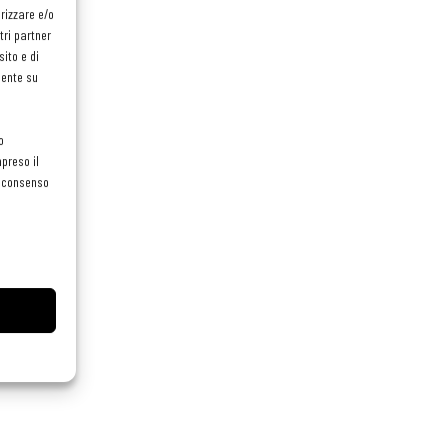
orizzare e/o
tri partner
ito e di
mente su
o
preso il
el consenso