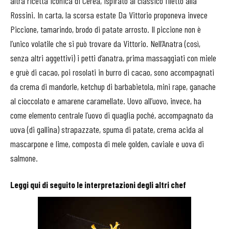
altra ricetta iconica di Cerea, ispirato al classico filetto alla
Rossini. In carta, la scorsa estate Da Vittorio proponeva invece
Piccione, tamarindo, brodo di patate arrosto. Il piccione non è
l’unico volatile che si può trovare da Vittorio. Nell’Anatra (così,
senza altri aggettivi) i petti d’anatra, prima massaggiati con miele
e gruè di cacao, poi rosolati in burro di cacao, sono accompagnati
da crema di mandorle, ketchup di barbabietola, mini rape, ganache
al cioccolato e amarene caramellate. Uovo all’uovo, invece, ha
come elemento centrale l’uovo di quaglia poché, accompagnato da
uova (di gallina) strapazzate, spuma di patate, crema acida al
mascarpone e lime, composta di mele golden, caviale e uova di
salmone.
Leggi qui di seguito le interpretazioni degli altri chef