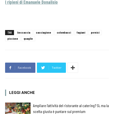
I ripieni di Emanuele Donalisio
TAG
beccaccia
cacciagione
colombacci
fagiani
pernici
piccione
quaglie
Facebook
Twitter
LEGGI ANCHE
Ampliare l’attività del ristorante al catering? Sì, ma la
scelta giusta è puntare sul premium