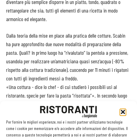
diventare più semplice disporre in un piatto, tondo, quadrato o
rettangolare che sia, tutti gli elementi di una ricetta in modo
armonico ed elegante.
Dalla teoria della mise en place alla pratica delle cotture, Scabin
ha pure approfondito due nuove modalità di preparazione della
pasta. Quali? In primo luogo ha “rivalutato” la pentola a pressione,
usandola per realizzare un’amatriciana quasi senz’acqua (-80%
rispetto alla cottura tradizionale), cuocendo per 11 minuti i rigatoni
con tutti gli ingredienti messi a freddo.
«Una cottura - dice lo chef - di cui studierò i possibili usi al
ristorante, specie per fare la pasta “risottata”». In secondo luogo
ha elaborato la pasta Scuba Oil: spaghettoni cotti al dente e
“temperati” in olio evo portato a 1°C, poi lasciati raffreddare per 5
minuti, scolati e messi nell’arbarella, aggiungendo a piacere spezie
Per fornire le migliori esperienze, noi e i nostri partner utilizziamo tecnologie
come i cookie per memorizzare e/o accedere alle informazioni del dispositivo. Il
e aromi come basilico, aglio, timo ecc, come per le conserve
consenso a queste tecnologie permetterà a noi e ai nostri partner di elaborare