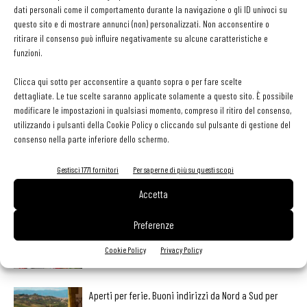
sott’olio, da mantenere al fresco. Un sistema che consente di avere
dati personali come il comportamento durante la navigazione o gli ID univoci su
spaghetti pronti e al dente per 4/5 giorni, da saltare nel wok coi
questo sito e di mostrare annunci (non) personalizzati. Non acconsentire o
ritirare il consenso può influire negativamente su alcune caratteristiche e
condimenti preferiti.
funzioni.
Clicca qui sotto per acconsentire a quanto sopra o per fare scelte
dettagliate. Le tue scelte saranno applicate solamente a questo sito. È possibile
modificare le impostazioni in qualsiasi momento, compreso il ritiro del consenso,
utilizzando i pulsanti della Cookie Policy o cliccando sul pulsante di gestione del
Facebook
Twitter
consenso nella parte inferiore dello schermo.
Gestisci 1771 fornitori
Per saperne di più su questi scopi
Accetta
LEGGI ANCHE
Preferenze
Ampliare l’attività del ristorante al catering? Sì, ma la
scelta giusta è puntare sul premium
Cookie Policy
Privacy Policy
Aperti per ferie. Buoni indirizzi da Nord a Sud per