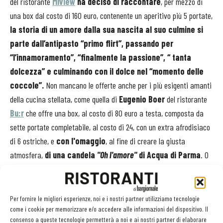
del ristorante
Miview
ha deciso di raccontare
, per mezzo di
una box dal costo di 160 euro, contenente un aperitivo più 5 portate,
la storia di un amore dalla sua nascita al suo culmine si
parte dall’antipasto “primo flirt”, passando per
“l’innamoramento”, “finalmente la passione”, “ tanta
dolcezza” e culminando con il dolce nel “momento delle
coccole”.
Non mancano le offerte anche per i più esigenti amanti
della cucina stellata, come quella di
Eugenio Boer
del ristorante
Bu:r
che offre una box, al costo di 80 euro a testa, composta da
sette portate completabile, al costo di 24, con un extra afrodisiaco
di 6 ostriche, e
con l'omaggio
, al fine di creare la giusta
atmosfera,
di una candela
"Oh l'amore"
di Acqua di Parma
. O
ancora per rimanendo nel firmamento degli stellati, il più stellato
degli chef italiani,
Enrico Bartolini
, offre un
menù delivery
davvero pregiato in collaborazione con Krug
, al costo di
Per fornire le migliori esperienze, noi e i nostri partner utilizziamo tecnologie
come i cookie per memorizzare e/o accedere alle informazioni del dispositivo. Il
390 euro, i clienti riceveranno
una box contenente, oltre alle 5
consenso a queste tecnologie permetterà a noi e ai nostri partner di elaborare