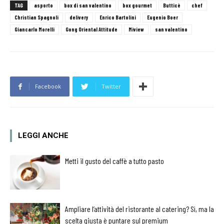
TAG
asporto
box di san valentino
box gourmet
Butticè
chef
Christian Spagnoli
delivery
Enrico Bartolini
Eugenio Boer
Giancarlo Morelli
Gong Oriental Attitude
Miview
san valentino
Facebook
Twitter
LEGGI ANCHE
Metti il gusto del caffè a tutto pasto
Ampliare l’attività del ristorante al catering? Sì, ma la
scelta giusta è puntare sul premium