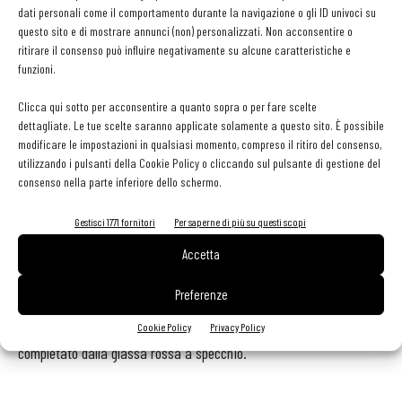
portate con i suggerimenti di servizio dello Chef per
dati personali come il comportamento durante la navigazione o gli ID univoci su
completare i piatti con il tocco finale e una bottiglia di
questo sito e di mostrare annunci (non) personalizzati. Non acconsentire o
ritirare il consenso può influire negativamente su alcune caratteristiche e
Krug Grande Cuvée 168ème Édition, un grembiule Krug e il
funzioni.
libro Krug x Onion “I gotta peelin'”
.
Clicca qui sotto per acconsentire a quanto sopra o per fare scelte
Per chi invece a San Valentino non potendo viaggiare volesse farlo
dettagliate. Le tue scelte saranno applicate solamente a questo sito. È possibile
modificare le impostazioni in qualsiasi momento, compreso il ritiro del consenso,
almeno con i piatti,
Milano offre anche alternative etniche
utilizzando i pulsanti della Cookie Policy o cliccando sul pulsante di gestione del
come la proposta del ristorante cinese
Gong Oriental Attitude
consenso nella parte inferiore dello schermo.
che, approfittando della quasi concomitanza del capodanno cinese
Gestisci 1771 fornitori
Per saperne di più su questi scopi
(quest’anno 12 febbraio) con San Valentino,
offre l’asporto dal
menu alla carta arricchito, per l’occasione, da uno
Accetta
speciale dolce a forma di cuore:
una frolla alla
Preferenze
mandorla, colorata dall’estratto di succo di lampone con biscotto,
vaniglia naturale e un inserto di confettura al lampone il tutto
Cookie Policy
Privacy Policy
completato dalla glassa rossa a specchio.