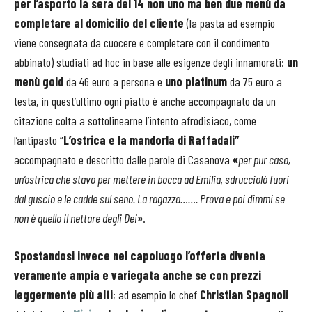
per l’asporto la sera del 14 non uno ma ben due menù da
completare al domicilio del cliente
(la pasta ad esempio
viene consegnata da cuocere e completare con il condimento
abbinato) studiati ad hoc in base alle esigenze degli innamorati:
un
menù gold
da 46 euro a persona e
uno platinum
da 75 euro a
testa, in quest’ultimo ogni piatto è anche accompagnato da un
citazione colta a sottolinearne l’intento afrodisiaco, come
l’antipasto “
L’ostrica e la mandorla di Raffadali”
accompagnato e descritto dalle parole di Casanova
«
per pur caso,
un’ostrica che stavo per mettere in bocca ad Emilia, sdrucciolò fuori
dal guscio e le cadde sul seno. La ragazza……. Prova e poi dimmi se
non è quello il nettare degli Dei
»
.
Spostandosi invece nel capoluogo l’offerta diventa
veramente ampia e variegata anche se con prezzi
leggermente più alti
; ad esempio lo chef
Christian Spagnoli