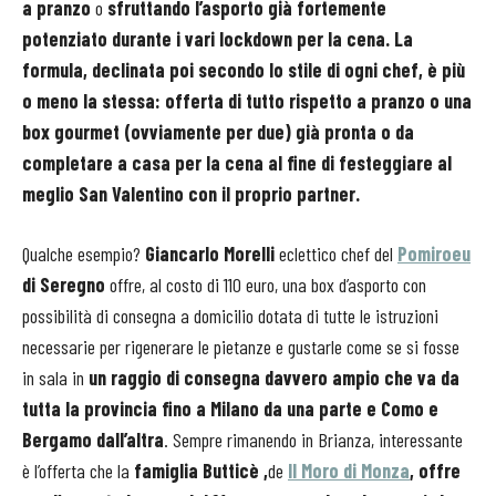
a pranzo
o
sfruttando l’asporto già fortemente
potenziato durante i vari lockdown per la cena. La
formula, declinata poi secondo lo stile di ogni chef, è più
o meno la stessa: offerta di tutto rispetto a pranzo o una
box gourmet (ovviamente per due) già pronta o da
completare a casa per la cena al fine di festeggiare al
meglio San Valentino con il proprio partner.
Qualche esempio?
Giancarlo Morelli
eclettico chef del
Pomiroeu
di Seregno
offre, al costo di 110 euro, una box d’asporto con
possibilità di consegna a domicilio dotata di tutte le istruzioni
necessarie per rigenerare le pietanze e gustarle come se si fosse
in sala in
un raggio di consegna davvero ampio che va da
tutta la provincia fino a Milano da una parte e Como e
Bergamo dall’altra
. Sempre rimanendo in Brianza, interessante
è l’offerta che la
famiglia Butticè ,
de
Il
Moro di Monza
, offre