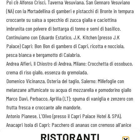
Poi c’è Alfonso Crisci, Taverna Vesuviana, San Gennaro Vesuviano
(NA) con la Mortadellina di gamberi e pistacchi di Bronte in tempura
croccante su salsa a specchio di zucca gialla e caciottina
imbrunita con polvere di bottarga di tonno e semi di basilico.
Continuiamo con Eduardo Estatico, J.K. Kitchen (presso J.K
Palace) Capri: Bon Bon di gambero di Capri, ricotta e nocciola,
pesca bianca e bergamotto di Calabria.
Andrea Alfieri, Il Chiostro di Andrea, Milano: Crocchetta di ossobuco,
crema di riso giallo, essenza do gremolada.
Domenico Vicinanza, Osteria del taglio, Salerno: Millefoglie con
melanzane affumicate su acqua di mozzarella e pomodorino giallo
Marco Davi, Perbacco, Aprilia (LT): spuma di vaniglia e zenzero con
frutta fresca e croccante alle mandorle.
Antonio Pianese, L'Olivo (presso il Capri Palace Hotel & SPA),
Anacapri Isola di Capri: Pacchero di ananas con cremoso all'anice
stellato, croccante al pistacchio e salsa fragole.