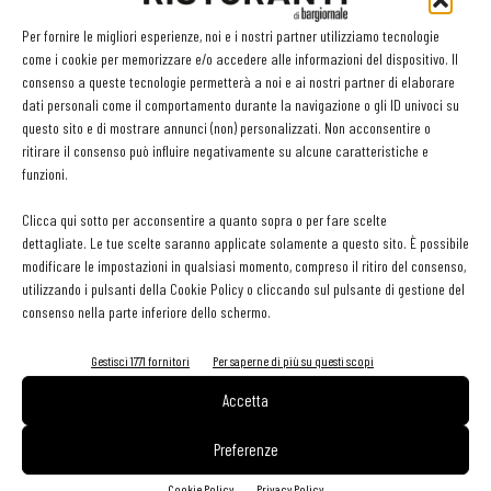
Conclusione benefica il 9 giugno con la “Notte delle Stelle”: i piatti
Per fornire le migliori esperienze, noi e i nostri partner utilizziamo tecnologie
come i cookie per memorizzare e/o accedere alle informazioni del dispositivo. Il
di 100 chef stellati, la “Pizza delle Stelle” dei Maestri pizzaioli e lo
consenso a queste tecnologie permetterà a noi e ai nostri partner di elaborare
Street Food. Si partecipa con una donazione minima di 100 €,
dati personali come il comportamento durante la navigazione o gli ID univoci su
destinati ad associazioni ONLUS
questo sito e di mostrare annunci (non) personalizzati. Non acconsentire o
ritirare il consenso può influire negativamente su alcune caratteristiche e
funzioni.
Per info: http://www.festavico.com
Clicca qui sotto per acconsentire a quanto sopra o per fare scelte
dettagliate. Le tue scelte saranno applicate solamente a questo sito. È possibile
modificare le impostazioni in qualsiasi momento, compreso il ritiro del consenso,
utilizzando i pulsanti della Cookie Policy o cliccando sul pulsante di gestione del
consenso nella parte inferiore dello schermo.
Gestisci 1771 fornitori
Per saperne di più su questi scopi
Facebook
Twitter
Accetta
Preferenze
Cookie Policy
Privacy Policy