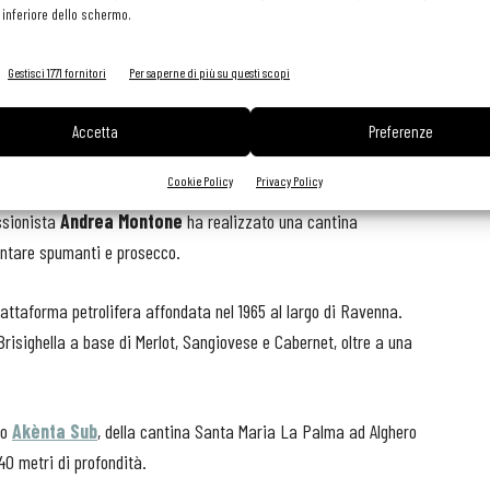
reali, così come i sentori di frutti rossi. Nei vini bianchi,
 inferiore dello schermo.
fumo, elimina gli effetti dei solfiti e cala l’acidità.
Gestisci 1771 fornitori
Per saperne di più su questi scopi
Accetta
Preferenze
scana
, al largo di Cala di Forno, nei pressi di Talamone. Qui
Cookie Policy
Privacy Policy
Talamo
, con uve shyrah, cabernet sauvignon e franc e merlot. Al
ssionista
Andrea Montone
ha realizzato una cantina
entare spumanti e prosecco.
attaforma petrolifera affondata nel 1965 al largo di Ravenna.
Brisighella a base di Merlot, Sangiovese e Cabernet, oltre a una
do
Akènta Sub
, della cantina Santa Maria La Palma ad Alghero
40 metri di profondità.