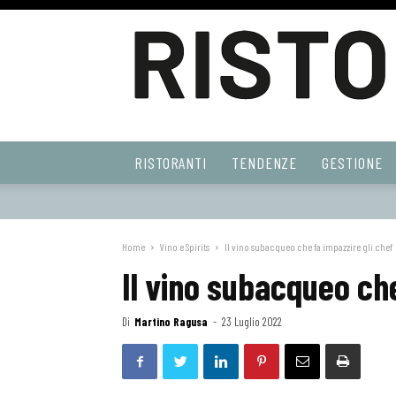
Ristoranti
RISTORANTI
TENDENZE
GESTIONE
Web
Home
Vino e Spirits
Il vino subacqueo che fa impazzire gli chef
Il vino subacqueo che
Di
Martino Ragusa
-
23 Luglio 2022