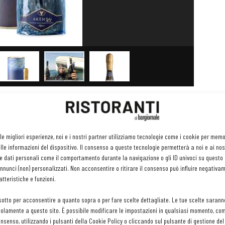
 6 mesi a
30 – 40
(ma anche fino a 60) metri di profondità.
o a temperatura costante (piuttosto bassa, intorno ai 15°) e al
di vetro o a corona perché il sughero permetterebbe infiltrazioni.
 le migliori esperienze, noi e i nostri partner utilizziamo tecnologie come i cookie per mem
le informazioni del dispositivo. Il consenso a queste tecnologie permetterà a noi e ai nos
e dati personali come il comportamento durante la navigazione o gli ID univoci su questo s
nunci (non) personalizzati. Non acconsentire o ritirare il consenso può influire negativa
tteristiche e funzioni.
i
, bianchi e rosé, alle bollicine e ai rossi non particolarmente
sotto per acconsentire a quanto sopra o per fare scelte dettagliate. Le tue scelte sarann
olamente a questo sito. È possibile modificare le impostazioni in qualsiasi momento, com
 subacqueo regala un senso di maggiore freschezza, con i tannini
consenso, utilizzando i pulsanti della Cookie Policy o cliccando sul pulsante di gestione d