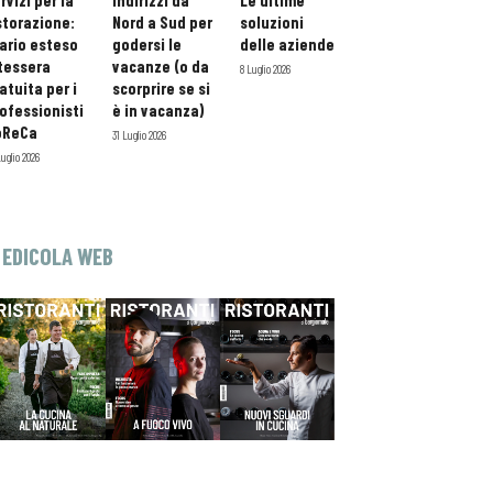
rvizi per la
indirizzi da
Le ultime
storazione:
Nord a Sud per
soluzioni
ario esteso
godersi le
delle aziende
tessera
vacanze (o da
8 Luglio 2026
atuita per i
scorprire se si
ofessionisti
è in vacanza)
oReCa
31 Luglio 2026
Luglio 2026
EDICOLA WEB