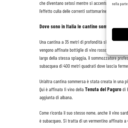
che diventano setosi mentre si accentuano le note flo
nella parte
l’effetto culla delle correnti sottomarine esalta il pro
Dove sono in Italia le cantine sommerse?
Una cantina a 35 metri di profondità si trova in
To
vengono affinate bottiglie di vino rosso
Terre di 
largo della stessa spiaggia, il sommozzatore profe
subacquea di 400 metri quadrati dove lascia ferm
Un’altra cantina sommersa è stata creata in una pi
Qui è affinato Ii vino della
Tenuta del Paguro
di 
aggiunta di albana.
Come ricorda il suo stesso nome, anche il vino sar
è subacqueo. Si tratta di un vermentino affinato a 