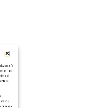
orizzare e/o
tri partner
ito e di
mente su
o
preso il
el consenso