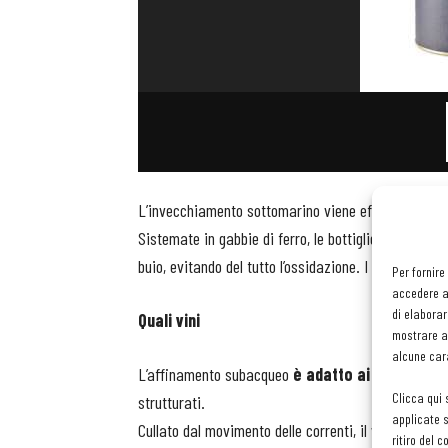
L’invecchiamento sottomarino viene effettuato per
Sistemate in gabbie di ferro, le bottiglie si affinan
buio, evitando del tutto l’ossidazione. I tappi sono 
Per fornire
accedere al
di elaborar
Quali vini
mostrare an
alcune cara
L’affinamento subacqueo
è adatto ai vini fresch
Clicca qui 
strutturati.
applicate s
Cullato dal movimento delle correnti, il vino rosso
ritiro del 