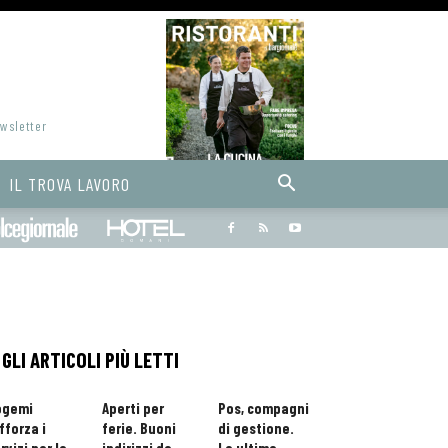
ewsletter
IL TROVA LAVORO
Bargiornale
dolcegiornale
Hoteldomani
GLI ARTICOLI PIÙ LETTI
ogemi
Aperti per
Pos, compagni
fforza i
ferie. Buoni
di gestione.