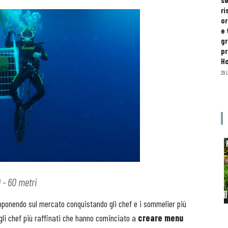
se
ri
or
e 
gr
pr
H
29 
 - 60 metri
mponendo sul mercato conquistando gli chef e i sommelier più
li chef più raffinati che hanno cominciato a
creare menu