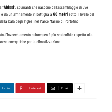
a “
Abissi
”, spumanti che nascono dall’assemblaggio di uve
) e da un affinamento in bottiglia a
60 metri
sotto il livello del
ella Cala degli Inglesi nel Parco Marino di Portofino.
lato, l'invecchiamento subacqueo è più sostenibile rispetto alla
risorse energetiche per la climatizzazione.
inkedin
Pinterest
Email