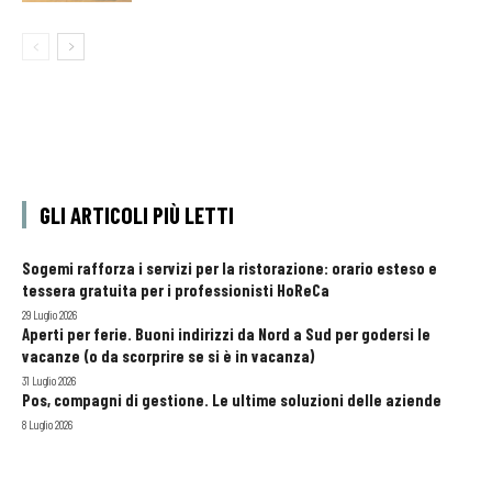
GLI ARTICOLI PIÙ LETTI
Sogemi rafforza i servizi per la ristorazione: orario esteso e
tessera gratuita per i professionisti HoReCa
29 Luglio 2026
Aperti per ferie. Buoni indirizzi da Nord a Sud per godersi le
vacanze (o da scorprire se si è in vacanza)
31 Luglio 2026
Pos, compagni di gestione. Le ultime soluzioni delle aziende
8 Luglio 2026