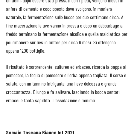
Gli acini, dopo essere stati pressati con i piedi, vengono messi in
anfore di cemento e cocciopesto dove svolgono, in maniera
naturale, la fermentazione sulle bucce per due settimane circa. A
fine macerazione le uve vanno in pressa e dopo un debourbage a
freddo terminano la fermentazione alcolica e quella malolattica per
poi rimanere sur lies in anfore per circa 6 mesi. Si ottengono
appena 1200 bottiglie.
Il risultato è sorprendente: sulfureo ed erbaceo, ricorda la pappa al
pomodoro, la foglia di pomodoro e l'erba appena tagliata. Il sorso è
salato, con un tannino intrigante, una lieve dolcezza e grande
croccantezza. È lungo e fa salivare, lasciando in bocca sentori
erbacei e tanta sapidità. L'ossidazione è minima.
Somaio Toscana Bianco Igt 2021