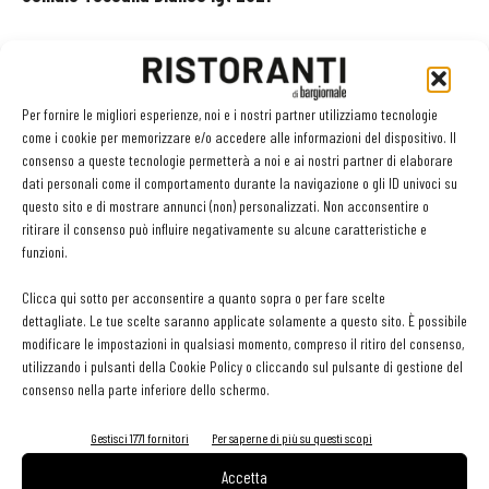
Croce di Febo - Montepulciano (Si)
www.crocedifebo.it
Per fornire le migliori esperienze, noi e i nostri partner utilizziamo tecnologie
come i cookie per memorizzare e/o accedere alle informazioni del dispositivo. Il
Regione
Toscana
consenso a queste tecnologie permetterà a noi e ai nostri partner di elaborare
Uve
Malvasia, Trebbiano, Canaiolo bianco e Grechetto
dati personali come il comportamento durante la navigazione o gli ID univoci su
Prezzo
28 €
questo sito e di mostrare annunci (non) personalizzati. Non acconsentire o
ritirare il consenso può influire negativamente su alcune caratteristiche e
Formati
0.75 l
funzioni.
Alcol
13,5%
Clicca qui sotto per acconsentire a quanto sopra o per fare scelte
dettagliate. Le tue scelte saranno applicate solamente a questo sito. È possibile
modificare le impostazioni in qualsiasi momento, compreso il ritiro del consenso,
utilizzando i pulsanti della Cookie Policy o cliccando sul pulsante di gestione del
consenso nella parte inferiore dello schermo.
TAG
Croce di Febo
Montepulciano (Si)
Somaio
Toscana Bianco Igt 2021
Gestisci 1771 fornitori
Per saperne di più su questi scopi
Accetta