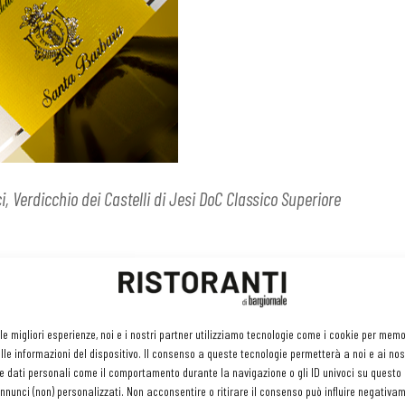
 Verdicchio dei Castelli di Jesi DoC Classico Superiore
n legno. Questa la convinzione della cantina Santa Barbara di
 al suo Stefano Antonucci. Bel colore paglierino profondo con
 le migliori esperienze, noi e i nostri partner utilizziamo tecnologie come i cookie per mem
rutta esotica e spezie. Al palato è ricco, pieno, con la nota
le informazioni del dispositivo. Il consenso a queste tecnologie permetterà a noi e ai nos
e dati personali come il comportamento durante la navigazione o gli ID univoci su questo s
erò non sovrasta la freschezza complessiva del vino.
nunci (non) personalizzati. Non acconsentire o ritirare il consenso può influire negativa