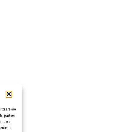
orizzare e/o
tri partner
ito e di
mente su