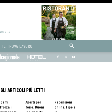
ewsletter
IL TROVA LAVORO
Bargiornale
dolcegiornale
Hoteldomani
GLI ARTICOLI PIÙ LETTI
ogemi
Aperti per
Recensioni
fforza i
ferie. Buoni
online, Fipe e