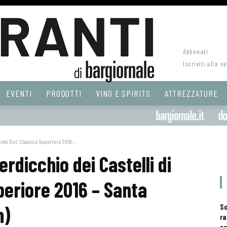
Abbonati
Iscriviti alla n
EVENTI
PRODOTTI
VINO E SPIRITS
ATTREZZATURE
Jesi DoC Classico Superiore 2016 –...
rdicchio dei Castelli di
periore 2016 – Santa
n)
S
ra