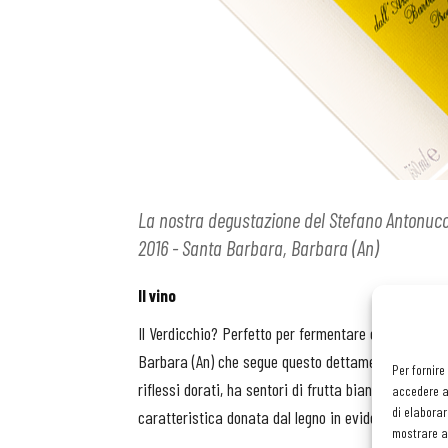
La nostra degustazione del Stefano Antonucci,
2016 - Santa Barbara, Barbara (An)
Il vino
Il Verdicchio? Perfetto per fermentare e affinare i
Barbara (An) che segue questo dettame per dar vita
Per fornire
riflessi dorati, ha sentori di frutta bianca matura, f
accedere al
di elaborar
caratteristica donata dal legno in evidenza, che p
mostrare an