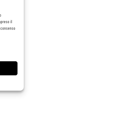
o
preso il
el consenso