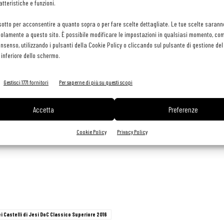
tteristiche e funzioni.
sotto per acconsentire a quanto sopra o per fare scelte dettagliate. Le tue scelte sarann
bbinamento. Perfetto coi piatti di mare (crostacei e molluschi in
olamente a questo sito. È possibile modificare le impostazioni in qualsiasi momento, com
riglia, ai formaggi.
consenso, utilizzando i pulsanti della Cookie Policy o cliccando sul pulsante di gestione d
 inferiore dello schermo.
i Jesi DoC Classico Superiore 2016
Gestisci 1771 fornitori
Per saperne di più su questi scopi
Accetta
Preferenze
Cookie Policy
Privacy Policy
i Castelli di Jesi DoC Classico Superiore 2016