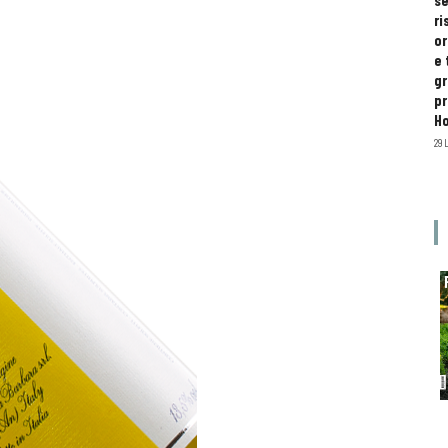
se
ri
or
e 
gr
pr
H
29 