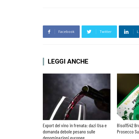
Facebook
Twitter
L
LEGGI ANCHE
Export del vino in frenata: dazi Usa e
Bisol1542 Br
domanda debole pesano sulle
Prosecco Su
denominazioni europee