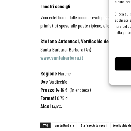
alcune cara
I nostri consigli
Clicca qui 
Vino eclettico e dalle innumerevoli possibilità di a
applicate s
primis), si sposa alle paste ripiene, alle carni alla g
ritiro del 
nella parte
Stefano Antonucci, Verdicchio dei Castelli d
Santa Barbara, Barbara (An)
www.santabarbara.it
Regione
Marche
Uve
Verdicchio
Prezzo
14-16 €
(in enoteca)
Formati
0,75 cl
Alcol
13,5%
TAG
santa Barbara
Stefano Antonucci
Verdicchio de