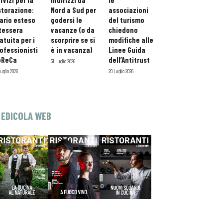
rvizi per la
indirizzi da
le
storazione:
Nord a Sud per
associazioni
ario esteso
godersi le
del turismo
tessera
vacanze (o da
chiedono
atuita per i
scorprire se si
modifiche alle
ofessionisti
è in vacanza)
Linee Guida
oReCa
dell’Antitrust
31 Luglio 2026
Luglio 2026
20 Luglio 2026
EDICOLA WEB