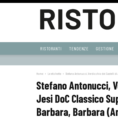
Ristoranti
RISTORANTI
TENDENZE
GESTIONE
Web
Home
Le etichette
Stefano Antonucci, Verdicchio dei Castelli di 
Stefano Antonucci, Ve
Jesi DoC Classico Su
Barbara, Barbara (A