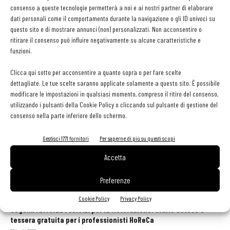
Giuseppe Auricchio
consenso a queste tecnologie permetterà a noi e ai nostri partner di elaborare
dati personali come il comportamento durante la navigazione o gli ID univoci su
questo sito e di mostrare annunci (non) personalizzati. Non acconsentire o
ritirare il consenso può influire negativamente su alcune caratteristiche e
funzioni.
Ciccio Sultano diventa Cavaliere al Merito della
Repubblica Italiana
Clicca qui sotto per acconsentire a quanto sopra o per fare scelte
dettagliate. Le tue scelte saranno applicate solamente a questo sito. È possibile
modificare le impostazioni in qualsiasi momento, compreso il ritiro del consenso,
utilizzando i pulsanti della Cookie Policy o cliccando sul pulsante di gestione del
consenso nella parte inferiore dello schermo.
Gestisci 1771 fornitori
Per saperne di più su questi scopi
Accetta
Preferenze
GLI ARTICOLI PIÙ LETTI
Cookie Policy
Privacy Policy
Sogemi rafforza i servizi per la ristorazione: orario esteso e
tessera gratuita per i professionisti HoReCa