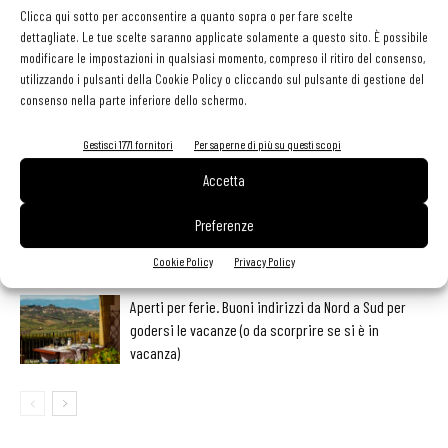
Clicca qui sotto per acconsentire a quanto sopra o per fare scelte
dettagliate. Le tue scelte saranno applicate solamente a questo sito. È possibile
modificare le impostazioni in qualsiasi momento, compreso il ritiro del consenso,
LEGGI ANCHE
utilizzando i pulsanti della Cookie Policy o cliccando sul pulsante di gestione del
consenso nella parte inferiore dello schermo.
Metti il gusto del caffè a tutto pasto
Gestisci 1771 fornitori
Per saperne di più su questi scopi
Accetta
Ampliare l’attività del ristorante al catering? Sì, ma la
Preferenze
scelta giusta è puntare sul premium
Cookie Policy
Privacy Policy
Aperti per ferie. Buoni indirizzi da Nord a Sud per
godersi le vacanze (o da scorprire se si è in
vacanza)