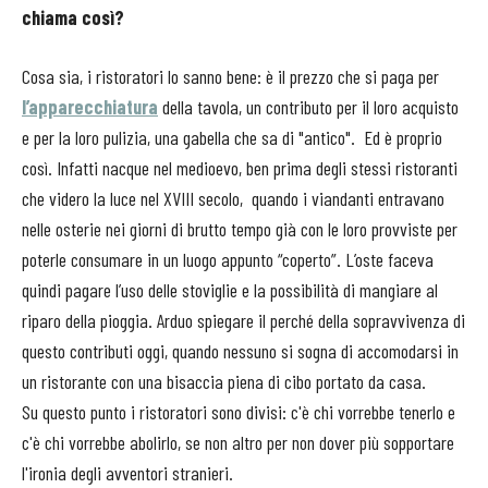
chiama così?
Cosa sia, i ristoratori lo sanno bene: è il prezzo che si paga per
l’apparecchiatura
della tavola, un contributo per il loro acquisto
e per la loro pulizia, una gabella che sa di "antico". Ed è proprio
così. Infatti nacque nel medioevo, ben prima degli stessi ristoranti
che videro la luce nel XVIII secolo, quando i viandanti entravano
nelle osterie nei giorni di brutto tempo già con le loro provviste per
poterle consumare in un luogo appunto “coperto”. L’oste faceva
quindi pagare l’uso delle stoviglie e la possibilità di mangiare al
riparo della pioggia. Arduo spiegare il perché della sopravvivenza di
questo contributi oggi, quando nessuno si sogna di accomodarsi in
un ristorante con una bisaccia piena di cibo portato da casa.
Su questo punto i ristoratori sono divisi: c'è chi vorrebbe tenerlo e
c'è chi vorrebbe abolirlo, se non altro per non dover più sopportare
l'ironia degli avventori stranieri.