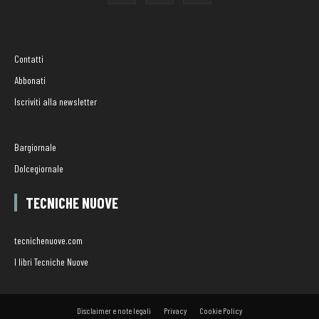
Contatti
Abbonati
Iscriviti alla newsletter
Bargiornale
Dolcegiornale
TECNICHE NUOVE
tecnichenuove.com
I libri Tecniche Nuove
Disclaimer e note legali
Privacy
Cookie Policy