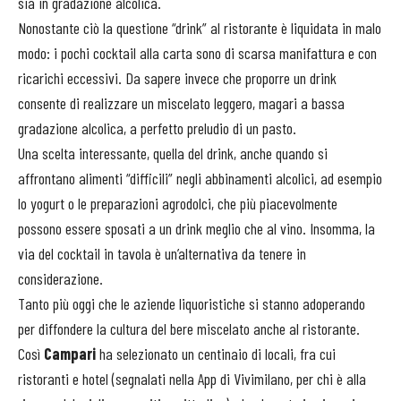
sia in gradazione alcolica.
Nonostante ciò la questione “drink” al ristorante è liquidata in malo
modo: i pochi cocktail alla carta sono di scarsa manifattura e con
ricarichi eccessivi. Da sapere invece che proporre un drink
consente di realizzare un miscelato leggero, magari a bassa
gradazione alcolica, a perfetto preludio di un pasto.
Una scelta interessante, quella del drink, anche quando si
affrontano alimenti “difficili” negli abbinamenti alcolici, ad esempio
lo yogurt o le preparazioni agrodolci, che più piacevolmente
possono essere sposati a un drink meglio che al vino. Insomma, la
via del cocktail in tavola è un’alternativa da tenere in
considerazione.
Tanto più oggi che le aziende liquoristiche si stanno adoperando
per diffondere la cultura del bere miscelato anche al ristorante.
Così
Campari
ha selezionato un centinaio di locali, fra cui
ristoranti e hotel (segnalati nella App di Vivimilano, per chi è alla