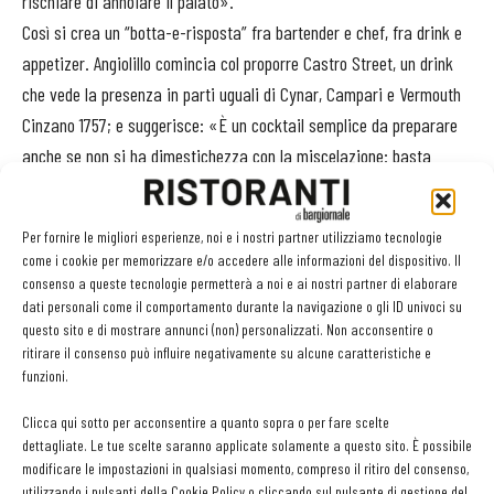
rischiare di annoiare il palato».
Così si crea un “botta-e-risposta” fra bartender e chef, fra drink e
appetizer. Angiolillo comincia col proporre Castro Street, un drink
che vede la presenza in parti uguali di Cynar, Campari e Vermouth
Cinzano 1757; e suggerisce: «È un cocktail semplice da preparare
anche se non si ha dimestichezza con la miscelazione: basta
versare la stessa dose di ciascun ingrediente in una boule. Poi si
serve in un bicchiere old fashioned dopo averne passato il bordo
Per fornire le migliori esperienze, noi e i nostri partner utilizziamo tecnologie
con la scorza di arancia e creato un crusta con sale nero».
come i cookie per memorizzare e/o accedere alle informazioni del dispositivo. Il
È proprio l’oliva il fil rouge fra l’aperitivo e l’amuse bouche di Tano
consenso a queste tecnologie permetterà a noi e ai nostri partner di elaborare
dati personali come il comportamento durante la navigazione o gli ID univoci su
Simonato: una gelatina di Bitter Campari allungata con acqua e
questo sito e di mostrare annunci (non) personalizzati. Non acconsentire o
addensata con agar agar, base per una mousse d’arancia e crema
ritirare il consenso può influire negativamente su alcune caratteristiche e
di olive, guarnita da “farina” di olive nere disidratate.
funzioni.
Il dialogo fra cibo e drink continua: lo chef punta al sapore
Clicca qui sotto per acconsentire a quanto sopra o per fare scelte
dell’arancia che lega cibo e drink e usa una carne “importante”, in
dettagliate. Le tue scelte saranno applicate solamente a questo sito. È possibile
grado di giocarsela alla pari, per intensità di sapori, col Bitter
modificare le impostazioni in qualsiasi momento, compreso il ritiro del consenso,
utilizzando i pulsanti della Cookie Policy o cliccando sul pulsante di gestione del