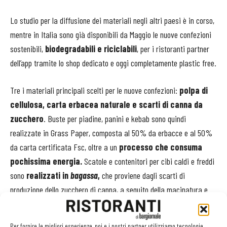
Lo studio per la diffusione dei materiali negli altri paesi è in corso,
mentre in Italia sono già disponibili da Maggio le nuove confezioni
sostenibili,
biodegradabili e riciclabili
, per i ristoranti partner
dell’app tramite lo shop dedicato e oggi completamente plastic free.
Tre i materiali principali scelti per le nuove confezioni:
polpa di
cellulosa, carta erbacea naturale e scarti di canna da
zucchero
. Buste per piadine, panini e kebab sono quindi
realizzate in Grass Paper, composta al 50% da erbacce e al 50%
da carta certificata Fsc, oltre a un
processo che consuma
pochissima energia.
Scatole e contenitori per cibi caldi e freddi
sono
realizzati in
bagassa
,
che proviene dagli scarti di
produzione dello zucchero di canna, a seguito della macinatura e
del lavaggio della stessa. Questa materia ha un basso impatto
ambientale, è di origine organica, a base vegetale e senza
Per fornire le migliori esperienze, noi e i nostri partner utilizziamo tecnologie