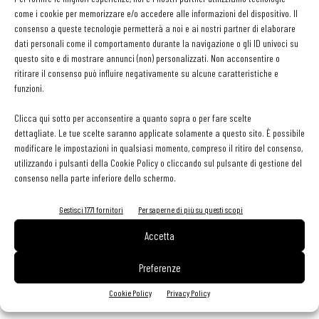
plastica. La
bagassa
compostabile è inoltre composta dai fusti
come i cookie per memorizzare e/o accedere alle informazioni del dispositivo. Il
della canna da zucchero, scarti della produzione. Box per fritti,
consenso a queste tecnologie permetterà a noi e ai nostri partner di elaborare
dati personali come il comportamento durante la navigazione o gli ID univoci su
hamburger, patatine, insalate, poké, zuppe sono
al 100% in fibra
questo sito e di mostrare annunci (non) personalizzati. Non acconsentire o
di canna da zucchero e
certificati con l’idoneità per alimenti
ritirare il consenso può influire negativamente su alcune caratteristiche e
Food Save. Sono in colore naturale, realizzati
senza l’utilizzo di
funzioni.
sbiancanti o prodotti chimici, biodegradabili e
Clicca qui sotto per acconsentire a quanto sopra o per fare scelte
compostabili in 1-2 settimane.
Non solo, Il contenitore per cibi
dettagliate. Le tue scelte saranno applicate solamente a questo sito. È possibile
caldi e freddi, con maniglie, è anche perfetto come doggy box per
modificare le impostazioni in qualsiasi momento, compreso il ritiro del consenso,
utilizzando i pulsanti della Cookie Policy o cliccando sul pulsante di gestione del
portare in casa quello che non viene terminato se si consuma il
consenso nella parte inferiore dello schermo.
pranzo o la cena direttamente al ristorante.
Gestisci 1771 fornitori
Per saperne di più su questi scopi
L’intera filiera di produzione del prodotto è inoltre attenta
Accetta
all’ambiente anche in fase di realizzazione in cui
vengono
utilizzati il 13,5% in meno di energia, l’8,4% in meno di
Preferenze
vapore e il 9,3% d’acqua in meno
rispetto alla produzione del
Cookie Policy
Privacy Policy
cartone bianco tradizionale.