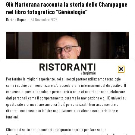
Giò Martorana racconta la storia dello Champagne
nel libro fotografico “Généalogie”
Martino Ragusa
-
23 Novembre 2022
Per fornire le migliori esperienze, noi e i nostri partner utilizziamo tecnologie
come i cookie per memorizzare e/o accedere alle informazioni del dispositivo. Il
consenso a queste tecnologie permetterà a noi e ai nostri partner di elaborare
dati personali come il comportamento durante la navigazione o gli ID univoci su
Claudio Sadler entra nel progetto “Nicolas
questo sito e di mostrare annunci (non) personalizzati. Non acconsentire o
Feuillatte & Friends”
ritirare il consenso può influire negativamente su alcune caratteristiche e
Martino Ragusa
-
20 Giugno 2022
funzioni.
Clicca qui sotto per acconsentire a quanto sopra o per fare scelte