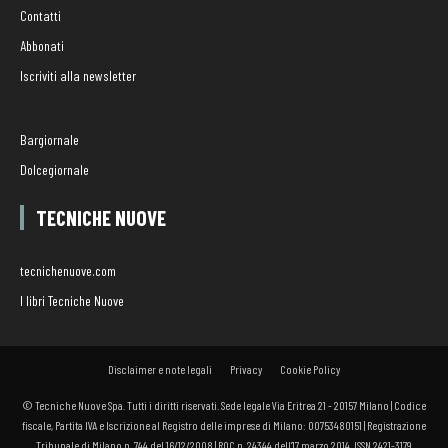
Contatti
Abbonati
Iscriviti alla newsletter
Bargiornale
Dolcegiornale
TECNICHE NUOVE
tecnichenuove.com
I libri Tecniche Nuove
Disclaimer e note legali
Privacy
Cookie Policy
© Tecniche Nuove Spa. Tutti i diritti riservati. Sede legale Via Eritrea 21 - 20157 Milano | Codice
fiscale, Partita IVA e Iscrizione al Registro delle imprese di Milano: 00753480151 | Registrazione
Tribunale di Milano n. 744 del 16/12/2008 | ROC n. 24344 dell’17 marzo 2014. ISSN 2421-3179