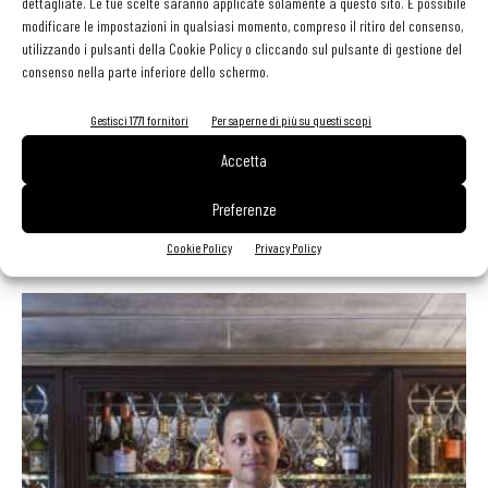
dettagliate. Le tue scelte saranno applicate solamente a questo sito. È possibile
modificare le impostazioni in qualsiasi momento, compreso il ritiro del consenso,
utilizzando i pulsanti della Cookie Policy o cliccando sul pulsante di gestione del
consenso nella parte inferiore dello schermo.
Gestisci 1771 fornitori
Per saperne di più su questi scopi
Accetta
Preferenze
L’11 giugno è il Rosé Day. Si brinda con il Cocktail...
Cookie Policy
Privacy Policy
Martino Ragusa
-
7 Giugno 2022